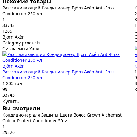
Похожие товары
Разглаживающий Кондиционер Björn Axén Anti-Frizz
К
Conditioner 250 мл
2
1
3
33743
1
1205
C
Björn Axén
C
Category products
Смываемый Уход
C
Björn Axén
К
Разглаживающий Кондиционер Björn Axén Anti-Frizz
1
Conditioner 250 мл
9
1 205 грн
3
99
33743
Купить
Вы смотрели
Кондиционер для Защиты Цвета Волос Grown Alchemist
Colour Protect Conditioner 50 мл
1
29226