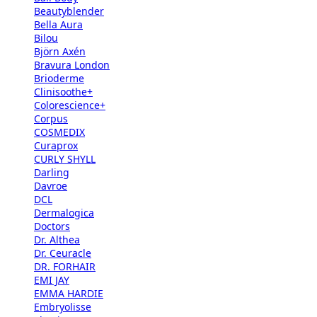
Beautyblender
Bella Aura
Bilou
Björn Axén
Bravura London
Brioderme
Clinisoothe+
Colorescience+
Corpus
COSMEDIX
Curaprox
CURLY SHYLL
Darling
Davroe
DCL
Dermalogica
Doctors
Dr. Althea
Dr. Ceuracle
DR. FORHAIR
EMI JAY
EMMA HARDIE
Embryolisse