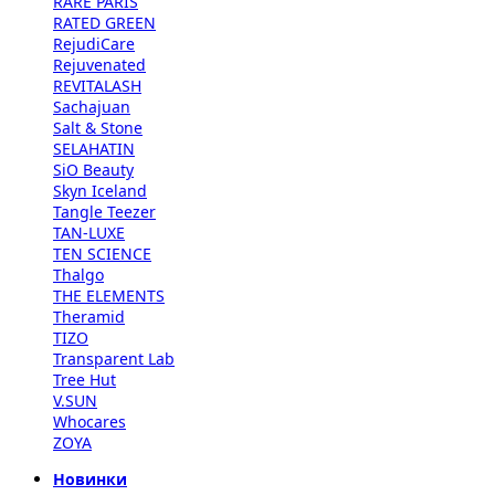
RARE PARIS
RATED GREEN
RejudiCare
Rejuvenated
REVITALASH
Sachajuan
Salt & Stone
SELAHATIN
SiO Beauty
Skyn Iceland
Tangle Teezer
TAN-LUXE
TEN SCIENCE
Thalgo
THE ELEMENTS
Theramid
TIZO
Transparent Lab
Tree Hut
V.SUN
Whocares
ZOYA
Новинки