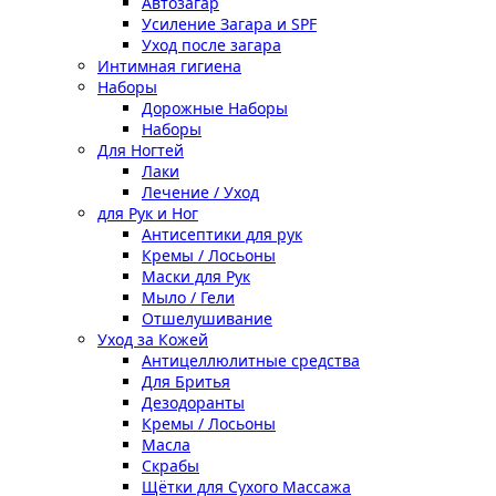
Автозагар
Усиление Загара и SPF
Уход после загара
Интимная гигиена
Наборы
Дорожные Наборы
Наборы
Для Ногтей
Лаки
Лечение / Уход
для Рук и Ног
Антисептики для рук
Кремы / Лосьоны
Маски для Рук
Мыло / Гели
Отшелушивание
Уход за Кожей
Антицеллюлитные средства
Для Бритья
Дезодоранты
Кремы / Лосьоны
Масла
Скрабы
Щётки для Сухого Массажа