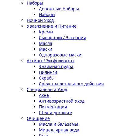
Наборы
Дорожные Наборы
Наборы
Ночной Уход
Увлажнение и Питание
Кремы
Сыворотки / Эссенции
Масла
Маски
Одноразовые маски
Активы / Эксфолианты
Энзимная пудра
Пилинги
Скрабы
Средства локального действия
Специальный Уход
Акне
Антивозрастной Уход
Пигментация
Шея и декольте
Очищение
Масла и бальзамы
Мицеллярная вода
Гели