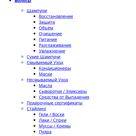
Волосы
Шампуни
Восстановление
Защита
Объём
Очищение
Питание
Разглаживание
Увлажнение
Сухие Шампуни
Смываемый Уход
Кондиционеры
Маски
Несмываемый Уход
Масла
Сыворотки / Эликсиры
Средства от Выпадения
Подарочные сертификаты
Стайлинг
Гели / Воски
Лаки / Спреи
Муссы / Кремы
Пудра