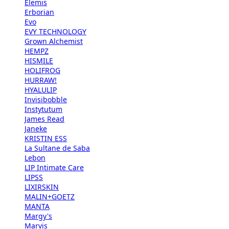
Elemis
Erborian
Evo
EVY TECHNOLOGY
Grown Alchemist
HEMPZ
HISMILE
HOLIFROG
HURRAW!
HYALULIP
Invisibobble
Instytutum
James Read
Janeke
KRISTIN ESS
La Sultane de Saba
Lebon
LIP Intimate Care
LIPSS
LIXIRSKIN
MALIN+GOETZ
MANTA
Margy's
Marvis