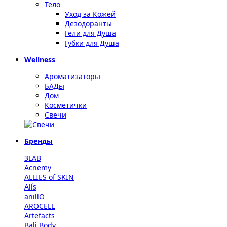
Тело
Уход за Кожей
Дезодоранты
Гели для Душа
Губки для Душа
Wellness
Ароматизаторы
БАДы
Дом
Косметички
Свечи
Бренды
3LAB
Acnemy
ALLIES of SKIN
Alís
anillO
AROCELL
Artefacts
Bali Body