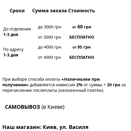
Сроки
Сумма заказа
Стоимость
60
до 3000 грн
грн
от
До отделения
1-3 дня
от 3000 грн
БЕСПЛАТНО
до 4000 грн
95
грн
от
По адресу
1-3 дня
от 4000 грн
БЕСПЛАТНО
При выборе способа оплаты
«Наличными при
получении»
добавляется комиссия
2%
от суммы +
20 грн
за
перечисление послеплаты (наложенный платёж)
САМОВЫВОЗ
(в Киеве)
Наш магазин:
Киев, ул. Василя