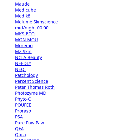
Maude
Medicube
Medik8
Melumé Skinscience
mid/night 00.00
MKS-ECO
MON MOU
Moremo
MZ Skin
NCLA Beauty
NEEDLY
NEQI
Patchology
Percent Science
Peter Thomas Roth
Photozyme MD
Phyto-C
POUFEE
Proraso
PSA
Pure Paw Paw
Q+A
Qtica