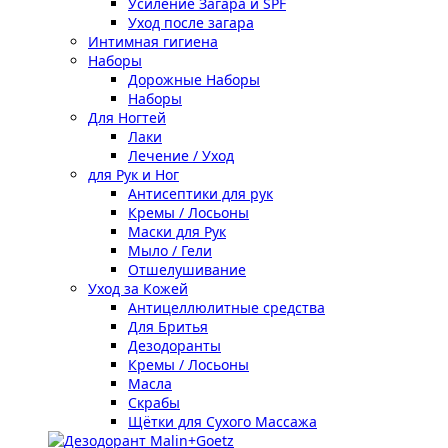
Усиление Загара и SPF
Уход после загара
Интимная гигиена
Наборы
Дорожные Наборы
Наборы
Для Ногтей
Лаки
Лечение / Уход
для Рук и Ног
Антисептики для рук
Кремы / Лосьоны
Маски для Рук
Мыло / Гели
Отшелушивание
Уход за Кожей
Антицеллюлитные средства
Для Бритья
Дезодоранты
Кремы / Лосьоны
Масла
Скрабы
Щётки для Сухого Массажа