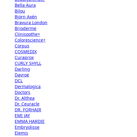
Bella Aura
Bilou
Björn Axén
Bravura London
Brioderme
Clinisoothe+
Colorescience+
Corpus
COSMEDIX
Curaprox
CURLY SHYLL
Darling
Davroe
DCL
Dermalogica
Doctors
Dr. Althea
Dr. Ceuracle
DR. FORHAIR
EMI JAY
EMMA HARDIE
Embryolisse
Elemis