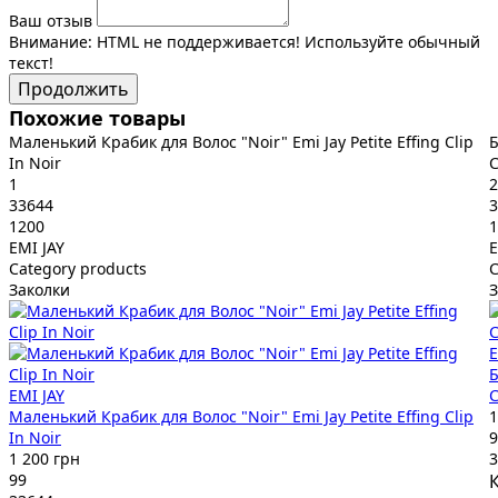
Ваш отзыв
Внимание:
HTML не поддерживается! Используйте обычный
текст!
Продолжить
Похожие товары
Маленький Крабик для Волос "Noir" Emi Jay Petite Effing Clip
Б
In Noir
C
1
2
33644
3
1200
1
EMI JAY
E
Category products
C
Заколки
З
E
Б
EMI JAY
C
Маленький Крабик для Волос "Noir" Emi Jay Petite Effing Clip
1
In Noir
9
1 200 грн
3
99