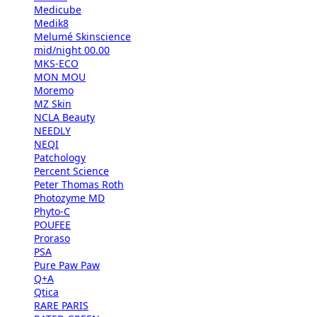
Medicube
Medik8
Melumé Skinscience
mid/night 00.00
MKS-ECO
MON MOU
Moremo
MZ Skin
NCLA Beauty
NEEDLY
NEQI
Patchology
Percent Science
Peter Thomas Roth
Photozyme MD
Phyto-C
POUFEE
Proraso
PSA
Pure Paw Paw
Q+A
Qtica
RARE PARIS