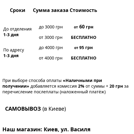
Сроки
Сумма заказа
Стоимость
60
до 3000 грн
грн
от
До отделения
1-3 дня
от 3000 грн
БЕСПЛАТНО
до 4000 грн
95
грн
от
По адресу
1-3 дня
от 4000 грн
БЕСПЛАТНО
При выборе способа оплаты
«Наличными при
получении»
добавляется комиссия
2%
от суммы +
20 грн
за
перечисление послеплаты (наложенный платёж)
САМОВЫВОЗ
(в Киеве)
Наш магазин:
Киев, ул. Василя