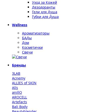
Уход за Кожей
Дезодоранты
Гели для Душа
Губки для Душа
Wellness
Ароматизаторы
БАДы
Дом
Косметички
Свечи
Бренды
3LAB
Acnemy
ALLIES of SKIN
Alís
anillO
AROCELL
Artefacts
Bali Body
Beautyblender