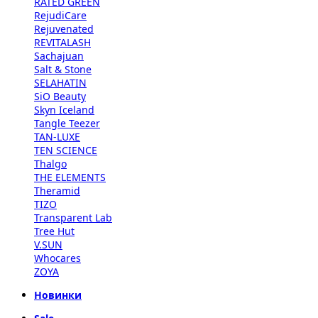
RATED GREEN
RejudiCare
Rejuvenated
REVITALASH
Sachajuan
Salt & Stone
SELAHATIN
SiO Beauty
Skyn Iceland
Tangle Teezer
TAN-LUXE
TEN SCIENCE
Thalgo
THE ELEMENTS
Theramid
TIZO
Transparent Lab
Tree Hut
V.SUN
Whocares
ZOYA
Новинки