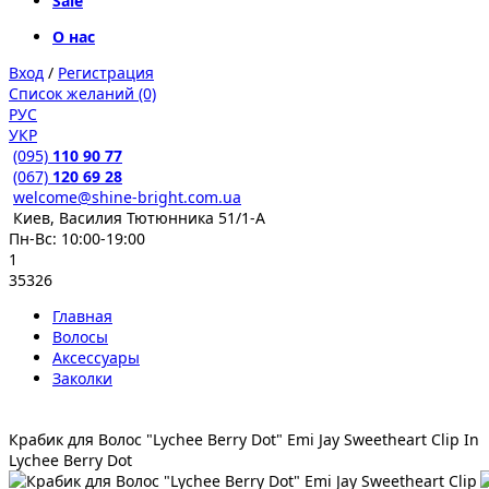
Sale
О нас
Вход
/
Регистрация
Список желаний (0)
РУС
УКР
(095)
110 90 77
(067)
120 69 28
welcome@shine-bright.com.ua
Киев, Василия Тютюнника 51/1-А
Пн-Вс: 10:00-19:00
1
35326
Главная
Волосы
Аксессуары
Заколки
Крабик для Волос "Lychee Berry Dot" Emi Jay Sweetheart Clip In
Lychee Berry Dot