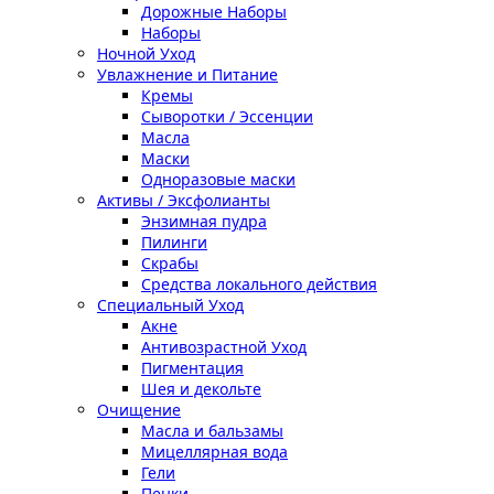
Дорожные Наборы
Наборы
Ночной Уход
Увлажнение и Питание
Кремы
Сыворотки / Эссенции
Масла
Маски
Одноразовые маски
Активы / Эксфолианты
Энзимная пудра
Пилинги
Скрабы
Средства локального действия
Специальный Уход
Акне
Антивозрастной Уход
Пигментация
Шея и декольте
Очищение
Масла и бальзамы
Мицеллярная вода
Гели
Пенки