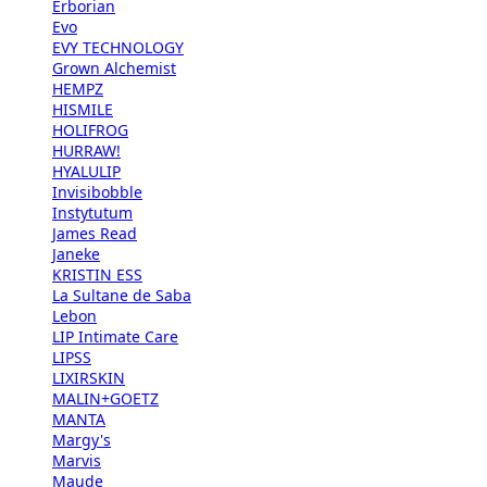
Erborian
Evo
EVY TECHNOLOGY
Grown Alchemist
HEMPZ
HISMILE
HOLIFROG
HURRAW!
HYALULIP
Invisibobble
Instytutum
James Read
Janeke
KRISTIN ESS
La Sultane de Saba
Lebon
LIP Intimate Care
LIPSS
LIXIRSKIN
MALIN+GOETZ
MANTA
Margy's
Marvis
Maude