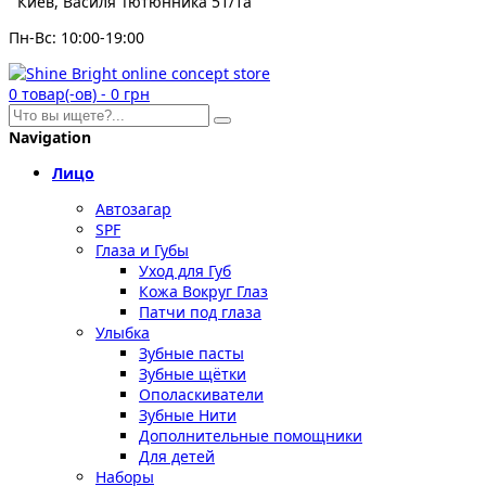
Киев, Василя Тютюнника 51/1а
Пн-Вс: 10:00-19:00
0
товар(-ов)
-
0 грн
Navigation
Лицо
Автозагар
SPF
Глаза и Губы
Уход для Губ
Кожа Вокруг Глаз
Патчи под глаза
Улыбка
Зубные пасты
Зубные щётки
Ополаскиватели
Зубные Нити
Дополнительные помощники
Для детей
Наборы