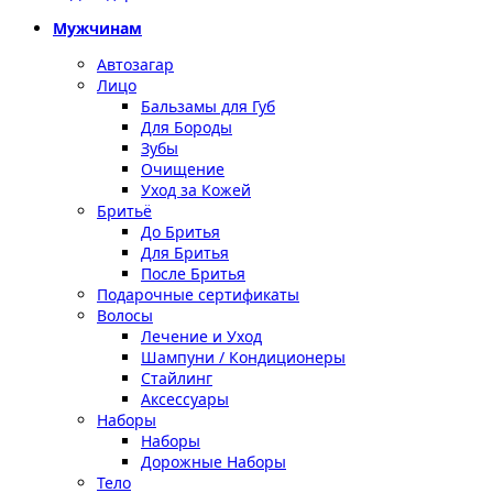
Мужчинам
Автозагар
Лицо
Бальзамы для Губ
Для Бороды
Зубы
Очищение
Уход за Кожей
Бритьё
До Бритья
Для Бритья
После Бритья
Подарочные сертификаты
Волосы
Лечение и Уход
Шампуни / Кондиционеры
Стайлинг
Аксессуары
Наборы
Наборы
Дорожные Наборы
Тело