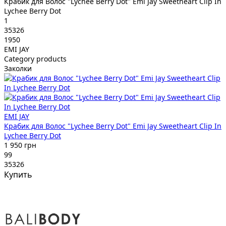
Крабик для Волос "Lychee Berry Dot" Emi Jay Sweetheart Clip In
Lychee Berry Dot
1
35326
1950
EMI JAY
Category products
Заколки
EMI JAY
Крабик для Волос "Lychee Berry Dot" Emi Jay Sweetheart Clip In
Lychee Berry Dot
1 950 грн
99
35326
Купить