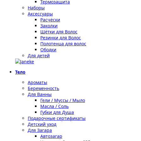
Термозащита
Наборы
Аксессуары
Расчёски
Заколки
Щётки для Волос
Резинки для Волос
Полотенца для волос
Ободки
Для детей
Тело
Ароматы
Беременность
Для Ванны
Гели / Муссы / Мыло
Масла / Соль
Губки для Душа
Подарочные сертификаты
Детский уход
Для Загара
Автозагар