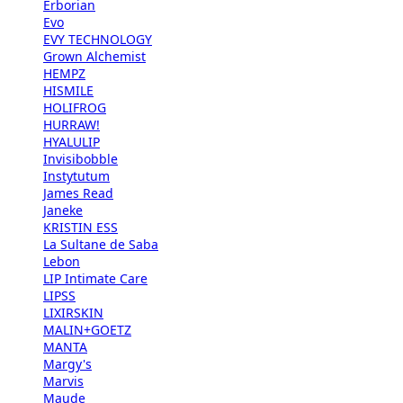
Erborian
Evo
EVY TECHNOLOGY
Grown Alchemist
HEMPZ
HISMILE
HOLIFROG
HURRAW!
HYALULIP
Invisibobble
Instytutum
James Read
Janeke
KRISTIN ESS
La Sultane de Saba
Lebon
LIP Intimate Care
LIPSS
LIXIRSKIN
MALIN+GOETZ
MANTA
Margy's
Marvis
Maude