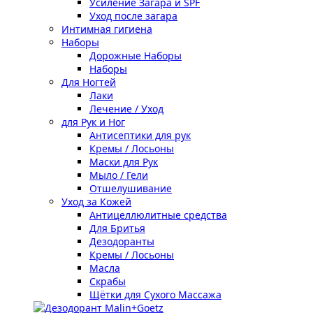
Усиление Загара и SPF
Уход после загара
Интимная гигиена
Наборы
Дорожные Наборы
Наборы
Для Ногтей
Лаки
Лечение / Уход
для Рук и Ног
Антисептики для рук
Кремы / Лосьоны
Маски для Рук
Мыло / Гели
Отшелушивание
Уход за Кожей
Антицеллюлитные средства
Для Бритья
Дезодоранты
Кремы / Лосьоны
Масла
Скрабы
Щётки для Сухого Массажа