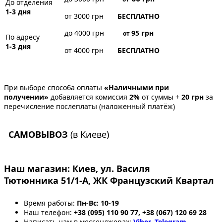
До отделения
1-3 дня
от 3000 грн
БЕСПЛАТНО
до 4000 грн
95
грн
от
По адресу
1-3 дня
от 4000 грн
БЕСПЛАТНО
При выборе способа оплаты
«Наличными при
получении»
добавляется комиссия
2%
от суммы +
20 грн
за
перечисление послеплаты (наложенный платёж)
САМОВЫВОЗ
(в Киеве)
Наш магазин:
Киев, ул. Василя
Тютюнника 51/1-А, ЖК Французский Квартал
Время работы:
Пн-Вс: 10-19
Наш телефон:
+38 (095) 110 90 77, +38 (067) 120 69 28
Написать нам в мессенджерах:
Viber
,
Telegram