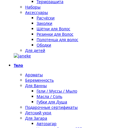
Термозащита
Наборы
Аксессуары
Расчёски
Заколки
Щётки для Волос
Резинки для Волос
Полотенца для волос
Ободки
Для детей
Тело
Ароматы
Беременность
Для Ванны
Гели / Муссы / Мыло
Масла / Соль
Губки для Душа
Подарочные сертификаты
Детский уход
Для Загара
Автозагар