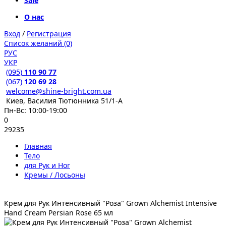
Sale
О нас
Вход
/
Регистрация
Список желаний (0)
РУС
УКР
(095)
110 90 77
(067)
120 69 28
welcome@shine-bright.com.ua
Киев, Василия Тютюнника 51/1-А
Пн-Вс: 10:00-19:00
0
29235
Главная
Тело
для Рук и Ног
Кремы / Лосьоны
Крем для Рук Интенсивный "Роза" Grown Alchemist Intensive
Hand Cream Persian Rose 65 мл