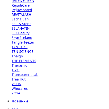
RATED GREEN
RejudiCare
Rejuvenated
REVITALASH
Sachajuan
Salt & Stone
SELAHATIN
SiO Beauty
Skyn Iceland
Tangle Teezer
TAN-LUXE
TEN SCIENCE
Thalgo
THE ELEMENTS
Theramid
TIZO
Transparent Lab
Tree Hut
V.SUN
Whocares
ZOYA
Новинки