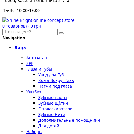
Киев, Василя Тютюнника 51/1а
Пн-Вс: 10:00-19:00
0
товар(-ов)
-
0 грн
Navigation
Лицо
Автозагар
SPF
Глаза и Губы
Уход для Губ
Кожа Вокруг Глаз
Патчи под глаза
Улыбка
Зубные пасты
Зубные щётки
Ополаскиватели
Зубные Нити
Дополнительные помощники
Для детей
Наборы