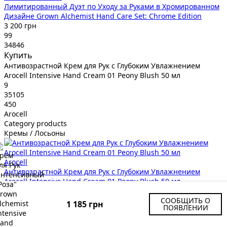
Лимитированный Дуэт по Уходу за Руками в Хромированном
Дизайне Grown Alchemist Hand Care Set: Chrome Edition
3 200 грн
99
34846
Купить
Антивозрастной Крем для Рук с Глубоким Увлажнением
Arocell Intensive Hand Cream 01 Peony Blush 50 мл
9
35105
450
Arocell
Category products
Кремы / Лосьоны
Arocell
Антивозрастной Крем для Рук с Глубоким Увлажнением
Arocell Intensive Hand Cream 01 Peony Blush 50 мл
450 грн
99
СООБЩИТЬ О
1 185 грн
ПОЯВЛЕНИИ
35105
Купить