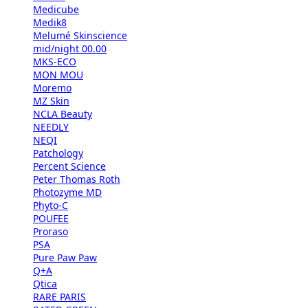
Medicube
Medik8
Melumé Skinscience
mid/night 00.00
MKS-ECO
MON MOU
Moremo
MZ Skin
NCLA Beauty
NEEDLY
NEQI
Patchology
Percent Science
Peter Thomas Roth
Photozyme MD
Phyto-C
POUFEE
Proraso
PSA
Pure Paw Paw
Q+A
Qtica
RARE PARIS