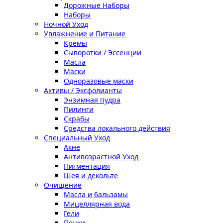
Дорожные Наборы
Наборы
Ночной Уход
Увлажнение и Питание
Кремы
Сыворотки / Эссенции
Масла
Маски
Одноразовые маски
Активы / Эксфолианты
Энзимная пудра
Пилинги
Скрабы
Средства локального действия
Специальный Уход
Акне
Антивозрастной Уход
Пигментация
Шея и декольте
Очищение
Масла и бальзамы
Мицеллярная вода
Гели
Пенки