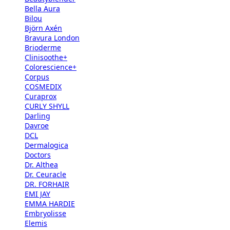
Bella Aura
Bilou
Björn Axén
Bravura London
Brioderme
Clinisoothe+
Colorescience+
Corpus
COSMEDIX
Curaprox
CURLY SHYLL
Darling
Davroe
DCL
Dermalogica
Doctors
Dr. Althea
Dr. Ceuracle
DR. FORHAIR
EMI JAY
EMMA HARDIE
Embryolisse
Elemis