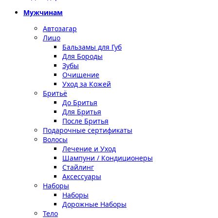
Мужчинам
Автозагар
Лицо
Бальзамы для Губ
Для Бороды
Зубы
Очищение
Уход за Кожей
Бритьё
До Бритья
Для Бритья
После Бритья
Подарочные сертификаты
Волосы
Лечение и Уход
Шампуни / Кондиционеры
Стайлинг
Аксессуары
Наборы
Наборы
Дорожные Наборы
Тело