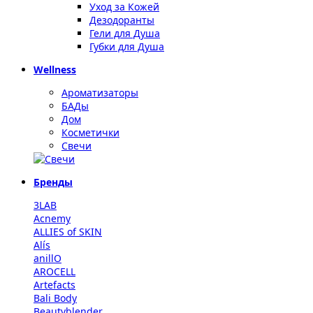
Уход за Кожей
Дезодоранты
Гели для Душа
Губки для Душа
Wellness
Ароматизаторы
БАДы
Дом
Косметички
Свечи
Бренды
3LAB
Acnemy
ALLIES of SKIN
Alís
anillO
AROCELL
Artefacts
Bali Body
Beautyblender