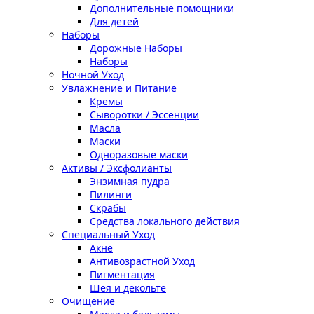
Дополнительные помощники
Для детей
Наборы
Дорожные Наборы
Наборы
Ночной Уход
Увлажнение и Питание
Кремы
Сыворотки / Эссенции
Масла
Маски
Одноразовые маски
Активы / Эксфолианты
Энзимная пудра
Пилинги
Скрабы
Средства локального действия
Специальный Уход
Акне
Антивозрастной Уход
Пигментация
Шея и декольте
Очищение