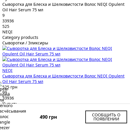
Сыворотка для Блеска и Шелковистости Волос NEQI Opulent
Oil Hair Serum 75 мл
9
33936
525
NEQI
Category products
Сыворотки / Эликсиры
NEQI
Сыворотка для Блеска и Шелковистости Волос NEQI Opulent
Oil Hair Serum 75 мл
525 грн
99
33936
Купить
Восстанавливающее Средство для Кончиков Волос Davroe
СООБЩИТЬ О
Ends Repair Leave-In Treatment 150 мл
490 грн
ПОЯВЛЕНИИ
10
32377