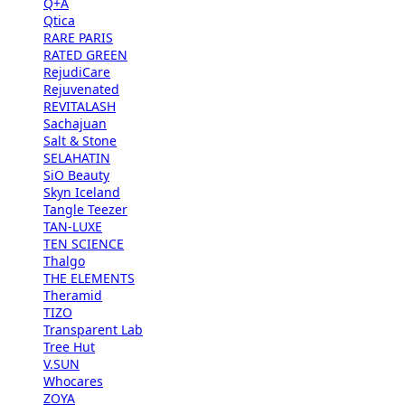
Q+A
Qtica
RARE PARIS
RATED GREEN
RejudiCare
Rejuvenated
REVITALASH
Sachajuan
Salt & Stone
SELAHATIN
SiO Beauty
Skyn Iceland
Tangle Teezer
TAN-LUXE
TEN SCIENCE
Thalgo
THE ELEMENTS
Theramid
TIZO
Transparent Lab
Tree Hut
V.SUN
Whocares
ZOYA