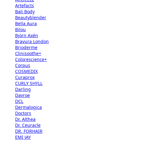
Artefacts
Bali Body
Beautyblender
Bella Aura
Bilou
Björn Axén
Bravura London
Brioderme
Clinisoothe+
Colorescience+
Corpus
COSMEDIX
Curaprox
CURLY SHYLL
Darling
Davroe
DCL
Dermalogica
Doctors
Dr. Althea
Dr. Ceuracle
DR. FORHAIR
EMI JAY