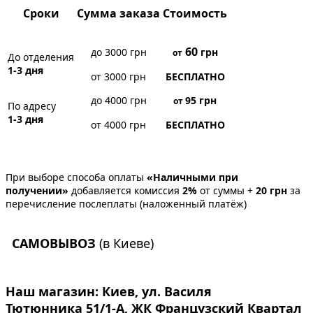
Сроки
Сумма заказа
Стоимость
60
до 3000 грн
грн
от
До отделения
1-3 дня
от 3000 грн
БЕСПЛАТНО
до 4000 грн
95
грн
от
По адресу
1-3 дня
от 4000 грн
БЕСПЛАТНО
При выборе способа оплаты
«Наличными при
получении»
добавляется комиссия
2%
от суммы +
20 грн
за
перечисление послеплаты (наложенный платёж)
САМОВЫВОЗ
(в Киеве)
Наш магазин:
Киев, ул. Василя
Тютюнника 51/1-А, ЖК Французский Квартал