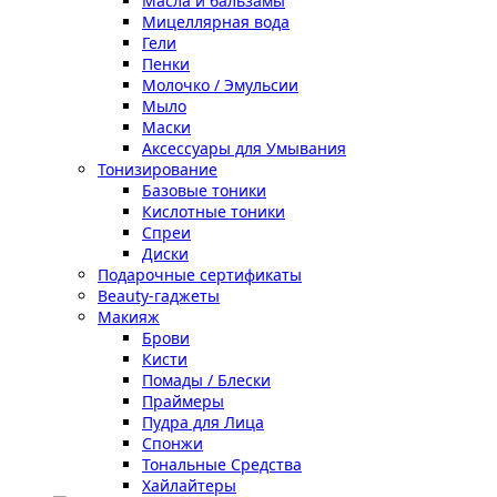
Масла и бальзамы
Мицеллярная вода
Гели
Пенки
Молочко / Эмульсии
Мыло
Маски
Аксессуары для Умывания
Тонизирование
Базовые тоники
Кислотные тоники
Спреи
Диски
Подарочные сертификаты
Beauty-гаджеты
Макияж
Брови
Кисти
Помады / Блески
Праймеры
Пудра для Лица
Спонжи
Тональные Средства
Хайлайтеры