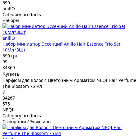
690
anillO
Category products
Наборы
anillO
Набор Миниатюр Эссенций Anillo Hair Essence Trio Set
10Мл*3Шт
690 грн
99
34369
Купить
Парфюм для Волос с Цветочным Ароматом NEQI Hair Perfume
The Blossom 75 мл
7
34267
575
NEQI
Category products
Сыворотки / Эликсиры