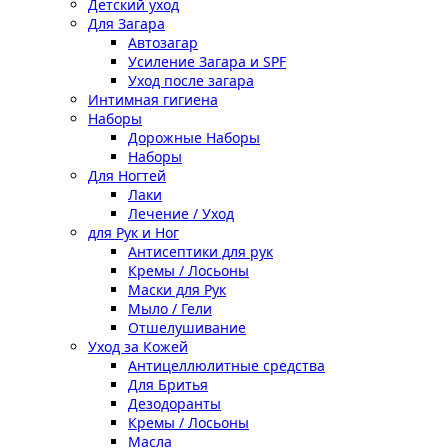
Детский уход
Для Загара
Автозагар
Усиление Загара и SPF
Уход после загара
Интимная гигиена
Наборы
Дорожные Наборы
Наборы
Для Ногтей
Лаки
Лечение / Уход
для Рук и Ног
Антисептики для рук
Кремы / Лосьоны
Маски для Рук
Мыло / Гели
Отшелушивание
Уход за Кожей
Антицеллюлитные средства
Для Бритья
Дезодоранты
Кремы / Лосьоны
Масла