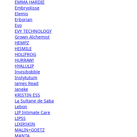
EMMA HARDIE
Embryolisse
Elemis
Erborian
Evo
EVY TECHNOLOGY
Grown Alchemist
HEMPZ
HISMILE
HOLIFROG
HURRAW!
HYALULIP
Invisibobble
Instytutum
James Read
Janeke
KRISTIN ESS
La Sultane de Saba
Lebon
LIP Intimate Care
LIPSS
LIXIRSKIN
MALIN+GOETZ
MANTA