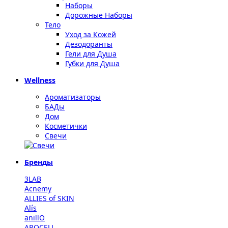
Наборы
Дорожные Наборы
Тело
Уход за Кожей
Дезодоранты
Гели для Душа
Губки для Душа
Wellness
Ароматизаторы
БАДы
Дом
Косметички
Свечи
Бренды
3LAB
Acnemy
ALLIES of SKIN
Alís
anillO
AROCELL