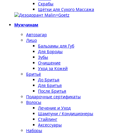
Скрабы
Щётки для Сухого Массажа
Мужчинам
Автозагар
Лицо
Бальзамы для Губ
Для Бороды
Зубы
Очищение
Уход за Кожей
Бритьё
До Бритья
Для Бритья
После Бритья
Подарочные сертификаты
Волосы
Лечение и Уход
Шампуни / Кондиционеры
Стайлинг
Аксессуары
Наборы