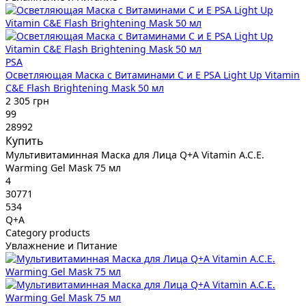
PSA
Осветляющая Маска с Витаминами C и E PSA Light Up Vitamin
C&E Flash Brightening Mask 50 мл
2 305 грн
99
28992
Купить
Мультивитаминная Маска для Лица Q+A Vitamin A.C.E.
Warming Gel Mask 75 мл
4
30771
534
Q+A
Category products
Увлажнение и Питание