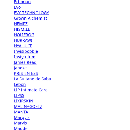
Erborian
Evo
EVY TECHNOLOGY
Grown Alchemist
HEMPZ
HISMILE
HOLIFROG
HURRAW!
HYALULIP
Invisibobble
Instytutum
James Read
Janeke
KRISTIN ESS
La Sultane de Saba
Lebon
LIP Intimate Care
LIPSS
LIXIRSKIN
MALIN+GOETZ
MANTA
Margy's
Marvis
Maude