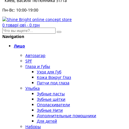
Киев, Василя Тютюнника 51/1а
Пн-Вс: 10:00-19:00
0
товар(-ов)
-
0 грн
Navigation
Лицо
Автозагар
SPF
Глаза и Губы
Уход для Губ
Кожа Вокруг Глаз
Патчи под глаза
Улыбка
Зубные пасты
Зубные щётки
Ополаскиватели
Зубные Нити
Дополнительные помощники
Для детей
Наборы