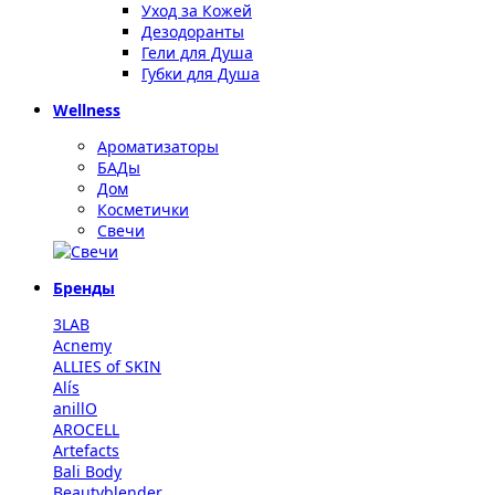
Уход за Кожей
Дезодоранты
Гели для Душа
Губки для Душа
Wellness
Ароматизаторы
БАДы
Дом
Косметички
Свечи
Бренды
3LAB
Acnemy
ALLIES of SKIN
Alís
anillO
AROCELL
Artefacts
Bali Body
Beautyblender