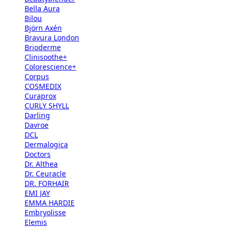
Bella Aura
Bilou
Björn Axén
Bravura London
Brioderme
Clinisoothe+
Colorescience+
Corpus
COSMEDIX
Curaprox
CURLY SHYLL
Darling
Davroe
DCL
Dermalogica
Doctors
Dr. Althea
Dr. Ceuracle
DR. FORHAIR
EMI JAY
EMMA HARDIE
Embryolisse
Elemis