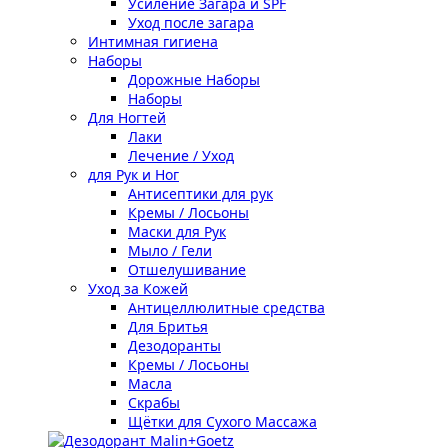
Усиление Загара и SPF
Уход после загара
Интимная гигиена
Наборы
Дорожные Наборы
Наборы
Для Ногтей
Лаки
Лечение / Уход
для Рук и Ног
Антисептики для рук
Кремы / Лосьоны
Маски для Рук
Мыло / Гели
Отшелушивание
Уход за Кожей
Антицеллюлитные средства
Для Бритья
Дезодоранты
Кремы / Лосьоны
Масла
Скрабы
Щётки для Сухого Массажа