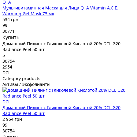
Q+A
Мультивитаминная Маска для Лица Q+A Vitamin A.C.E.
Warming Gel Mask 75 мл
534 грн
99
30771
Купить
Домашний Пилинг с Гликолевой Кислотой 20% DCL G20
Radiance Peel 50 шт
5
30754
2954
DCL
Category products
Активы / Эксфолианты
DCL
Домашний Пилинг с Гликолевой Кислотой 20% DCL G20
Radiance Peel 50 шт
2 954 грн
99
30754
Купить