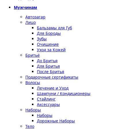
Мужчинам
Автозагар
Лицо
Бальзамы для Губ
Для Бороды
Зубы
Очищение
Уход за Кожей
Бритьё
До Бритья
Для Бритья
После Бритья
Подарочные сертификаты
Волосы
Лечение и Уход
Шампуни / Кондиционеры
Стайлинг
Аксессуары
Наборы
Наборы
Дорожные Наборы
Тело