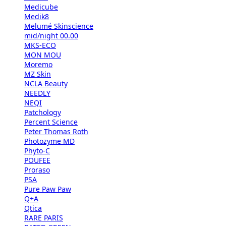
Medicube
Medik8
Melumé Skinscience
mid/night 00.00
MKS-ECO
MON MOU
Moremo
MZ Skin
NCLA Beauty
NEEDLY
NEQI
Patchology
Percent Science
Peter Thomas Roth
Photozyme MD
Phyto-C
POUFEE
Proraso
PSA
Pure Paw Paw
Q+A
Qtica
RARE PARIS