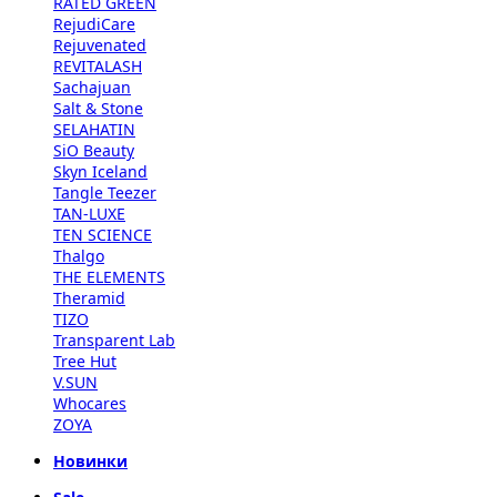
RATED GREEN
RejudiCare
Rejuvenated
REVITALASH
Sachajuan
Salt & Stone
SELAHATIN
SiO Beauty
Skyn Iceland
Tangle Teezer
TAN-LUXE
TEN SCIENCE
Thalgo
THE ELEMENTS
Theramid
TIZO
Transparent Lab
Tree Hut
V.SUN
Whocares
ZOYA
Новинки