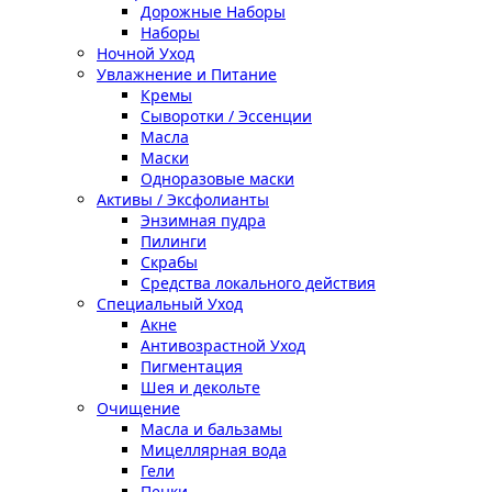
Дорожные Наборы
Наборы
Ночной Уход
Увлажнение и Питание
Кремы
Сыворотки / Эссенции
Масла
Маски
Одноразовые маски
Активы / Эксфолианты
Энзимная пудра
Пилинги
Скрабы
Средства локального действия
Специальный Уход
Акне
Антивозрастной Уход
Пигментация
Шея и декольте
Очищение
Масла и бальзамы
Мицеллярная вода
Гели
Пенки