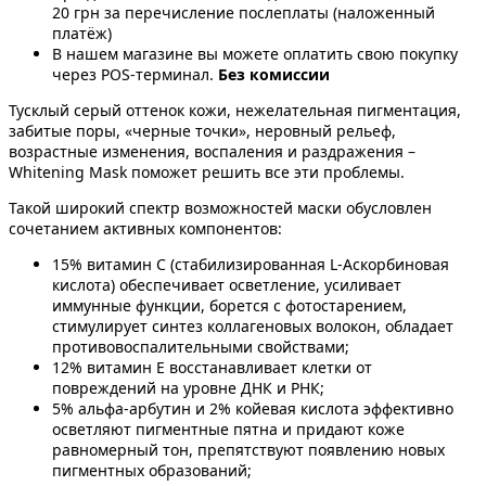
20 грн за перечисление послеплаты (наложенный
платёж)
В нашем магазине вы можете оплатить свою покупку
через POS-терминал.
Без комиссии
Тусклый серый оттенок кожи, нежелательная пигментация,
забитые поры, «черные точки», неровный рельеф,
возрастные изменения, воспаления и раздражения –
Whitening Mask поможет решить все эти проблемы.
Такой широкий спектр возможностей маски обусловлен
сочетанием активных компонентов:
15% витамин С (стабилизированная L-Аскорбиновая
кислота) обеспечивает осветление, усиливает
иммунные функции, борется с фотостарением,
стимулирует синтез коллагеновых волокон, обладает
противовоспалительными свойствами;
12% витамин Е восстанавливает клетки от
повреждений на уровне ДНК и РНК;
5% альфа-арбутин и 2% койевая кислота эффективно
осветляют пигментные пятна и придают коже
равномерный тон, препятствуют появлению новых
пигментных образований;