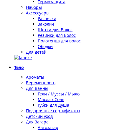
Термозащита
Наборы
Аксессуары
Расчёски
Заколки
Щётки для Волос
Резинки для Волос
Полотенца для волос
Ободки
Для детей
Тело
Ароматы
Беременность
Для Ванны
Гели / Муссы / Мыло
Масла / Соль
Губки для Душа
Подарочные сертификаты
Детский уход
Для Загара
Автозагар