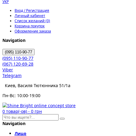
УКР
Вход / Регистрация
Личный кабинет
Список желаний (0)
Корзина покупок
Оформление заказа
Navigation
(095)
110-90-77
(095)
110-90-77
(067)
120-69-28
Viber
Telegram
Киев, Василя Тютюнника 51/1а
Пн-Вс: 10:00-19:00
0
товар(-ов)
-
0 грн
Navigation
Лицо