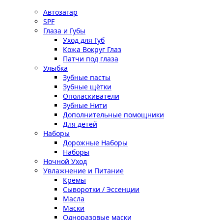
Автозагар
SPF
Глаза и Губы
Уход для Губ
Кожа Вокруг Глаз
Патчи под глаза
Улыбка
Зубные пасты
Зубные щётки
Ополаскиватели
Зубные Нити
Дополнительные помощники
Для детей
Наборы
Дорожные Наборы
Наборы
Ночной Уход
Увлажнение и Питание
Кремы
Сыворотки / Эссенции
Масла
Маски
Одноразовые маски