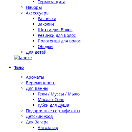
Термозащита
Наборы
Аксессуары
Расчёски
Заколки
Щётки для Волос
Резинки для Волос
Полотенца для волос
Ободки
Для детей
Тело
Ароматы
Беременность
Для Ванны
Гели / Муссы / Мыло
Масла / Соль
Губки для Душа
Подарочные сертификаты
Детский уход
Для Загара
Автозагар