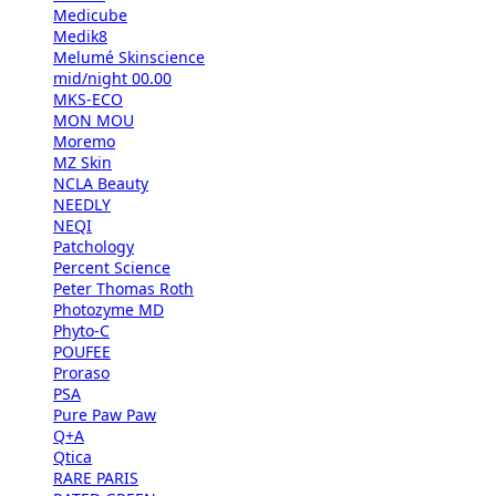
Medicube
Medik8
Melumé Skinscience
mid/night 00.00
MKS-ECO
MON MOU
Moremo
MZ Skin
NCLA Beauty
NEEDLY
NEQI
Patchology
Percent Science
Peter Thomas Roth
Photozyme MD
Phyto-C
POUFEE
Proraso
PSA
Pure Paw Paw
Q+A
Qtica
RARE PARIS