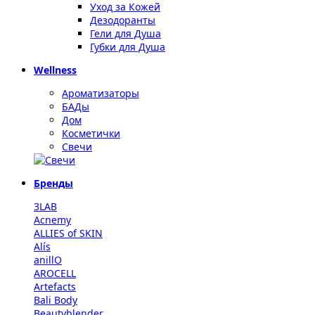
Уход за Кожей
Дезодоранты
Гели для Душа
Губки для Душа
Wellness
Ароматизаторы
БАДы
Дом
Косметички
Свечи
Бренды
3LAB
Acnemy
ALLIES of SKIN
Alís
anillO
AROCELL
Artefacts
Bali Body
Beautyblender