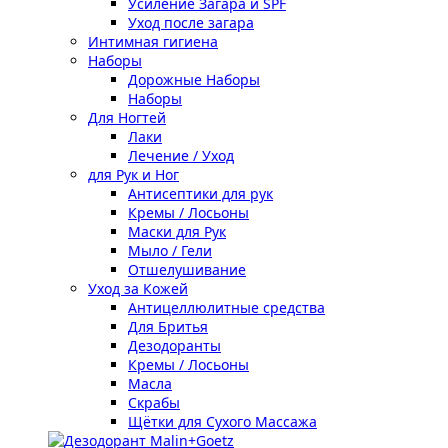
Усиление Загара и SPF
Уход после загара
Интимная гигиена
Наборы
Дорожные Наборы
Наборы
Для Ногтей
Лаки
Лечение / Уход
для Рук и Ног
Антисептики для рук
Кремы / Лосьоны
Маски для Рук
Мыло / Гели
Отшелушивание
Уход за Кожей
Антицеллюлитные средства
Для Бритья
Дезодоранты
Кремы / Лосьоны
Масла
Скрабы
Щётки для Сухого Массажа