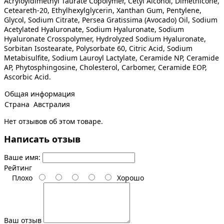
Acryloyldimethyl Taurate Copolymer, Cetyl Alcohol, Dimethicone,
Ceteareth-20, Ethylhexylglycerin, Xanthan Gum, Pentylene,
Glycol, Sodium Citrate, Persea Gratissima (Avocado) Oil, Sodium
Acetylated Hyaluronate, Sodium Hyaluronate, Sodium
Hyaluronate Crosspolymer, Hydrolyzed Sodium Hyaluronate,
Sorbitan Isostearate, Polysorbate 60, Citric Acid, Sodium
Metabisulfite, Sodium Lauroyl Lactylate, Ceramide NP, Ceramide
AP, Phytosphingosine, Cholesterol, Carbomer, Ceramide EOP,
Ascorbic Acid.
Общая информация
Страна
Австралия
Нет отзывов об этом товаре.
Написать отзыв
Ваше имя:
Рейтинг
Плохо
Хорошо
Ваш отзыв