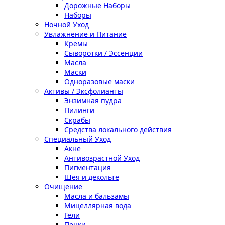
Дорожные Наборы
Наборы
Ночной Уход
Увлажнение и Питание
Кремы
Сыворотки / Эссенции
Масла
Маски
Одноразовые маски
Активы / Эксфолианты
Энзимная пудра
Пилинги
Скрабы
Средства локального действия
Специальный Уход
Акне
Антивозрастной Уход
Пигментация
Шея и декольте
Очищение
Масла и бальзамы
Мицеллярная вода
Гели
Пенки