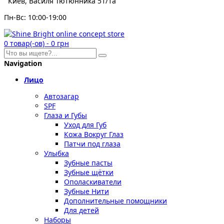
Киев, Василя Тютюнника 51/1а
Пн-Вс: 10:00-19:00
0
товар(-ов)
-
0 грн
Navigation
Лицо
Автозагар
SPF
Глаза и Губы
Уход для Губ
Кожа Вокруг Глаз
Патчи под глаза
Улыбка
Зубные пасты
Зубные щётки
Ополаскиватели
Зубные Нити
Дополнительные помощники
Для детей
Наборы