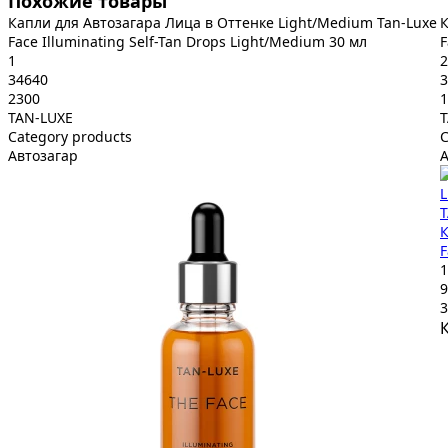
Похожие товары
Капли для Автозагара Лица в Оттенке Light/Medium Tan-Luxe
К
Face Illuminating Self-Tan Drops Light/Medium 30 мл
F
1
2
34640
3
2300
1
TAN-LUXE
Category products
C
Автозагар
А
К
F
1
9
3