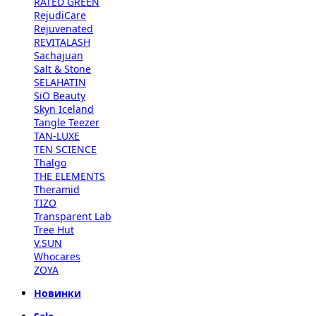
RATED GREEN
RejudiCare
Rejuvenated
REVITALASH
Sachajuan
Salt & Stone
SELAHATIN
SiO Beauty
Skyn Iceland
Tangle Teezer
TAN-LUXE
TEN SCIENCE
Thalgo
THE ELEMENTS
Theramid
TIZO
Transparent Lab
Tree Hut
V.SUN
Whocares
ZOYA
Новинки