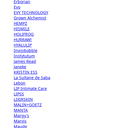
Erborian
Evo
EVY TECHNOLOGY
Grown Alchemist
HEMPZ
HISMILE
HOLIFROG
HURRAW!
HYALULIP
Invisibobble
Instytutum
James Read
Janeke
KRISTIN ESS
La Sultane de Saba
Lebon
LIP Intimate Care
LIPSS
LIXIRSKIN
MALIN+GOETZ
MANTA
Margy's
Marvis
Maude