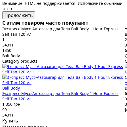
Внимание:
HTML не поддерживается! Используйте обычный
текст!
Продолжить
С этим товаром часто покупают
Экспресс Мусс-Автозагар для Тела Bali Body 1 Hour Express
Self Tan 120 мл
B
1
2
34311
3
1350
6
Bali Body
Category products
C
Bali Body
B
Экспресс Мусс-Автозагар для Тела Bali Body 1 Hour Express
6
Self Tan 120 мл
9
1 350 грн
3
99
34311
Купить