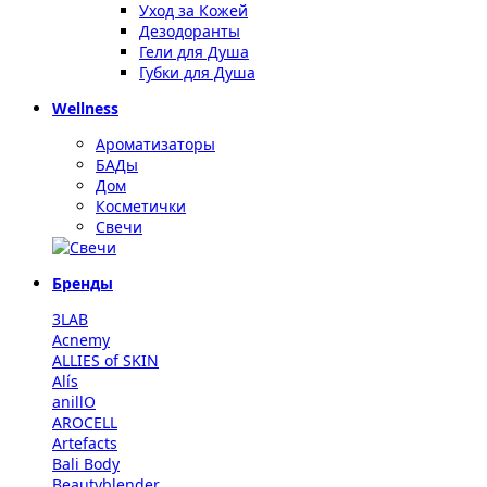
Уход за Кожей
Дезодоранты
Гели для Душа
Губки для Душа
Wellness
Ароматизаторы
БАДы
Дом
Косметички
Свечи
Бренды
3LAB
Acnemy
ALLIES of SKIN
Alís
anillO
AROCELL
Artefacts
Bali Body
Beautyblender