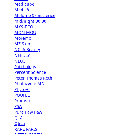
Medicube
Medik8
Melumé Skinscience
mid/night 00.00
MKS-ECO
MON MOU
Moremo
MZ Skin
NCLA Beauty
NEEDLY
NEQI
Patchology
Percent Science
Peter Thomas Roth
Photozyme MD
Phyto-C
POUFEE
Proraso
PSA
Pure Paw Paw
Q+A
Qtica
RARE PARIS