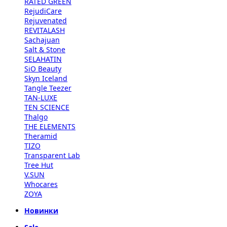
RATED GREEN
RejudiCare
Rejuvenated
REVITALASH
Sachajuan
Salt & Stone
SELAHATIN
SiO Beauty
Skyn Iceland
Tangle Teezer
TAN-LUXE
TEN SCIENCE
Thalgo
THE ELEMENTS
Theramid
TIZO
Transparent Lab
Tree Hut
V.SUN
Whocares
ZOYA
Новинки