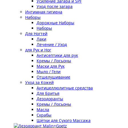
Усиление Загара и SPF
Уход после загара
Интимная гигиена
Наборы
Дорожные Наборы
Наборы
Для Ногтей
Лаки
Лечение / Уход
для Рук и Ног
Антисептики для рук
Кремы / Лосьоны
Маски для Рук
Мыло / Гели
Отшелушивание
Уход за Кожей
Антицеллюлитные средства
Для Бритья
Дезодоранты
Кремы / Лосьоны
Масла
Скрабы
Щётки для Сухого Массажа