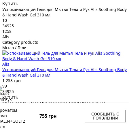
Купить
Успокаивающий Гель для Мытья Тела и Рук Alis Soothing Body
& Hand Wash Gel 310 мл
10
34925
1258
Alís
Category products
Мыло / Гели
Alís
Успокаивающий Гель для Мытья Тела и Рук Alis Soothing Body
& Hand Wash Gel 310 мл
1 258 грн
99
34925
Купить
Мыло для Рук Tree Hut Tangerine Hand Wash 325 мл
11
СООБЩИТЬ О
34235
755 грн
ПОЯВЛЕНИИ
525
Tree Hut