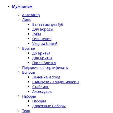
Мужчинам
Автозагар
Лицо
Бальзамы для Губ
Для Бороды
Зубы
Очищение
Уход за Кожей
Бритьё
До Бритья
Для Бритья
После Бритья
Подарочные сертификаты
Волосы
Лечение и Уход
Шампуни / Кондиционеры
Стайлинг
Аксессуары
Наборы
Наборы
Дорожные Наборы
Тело