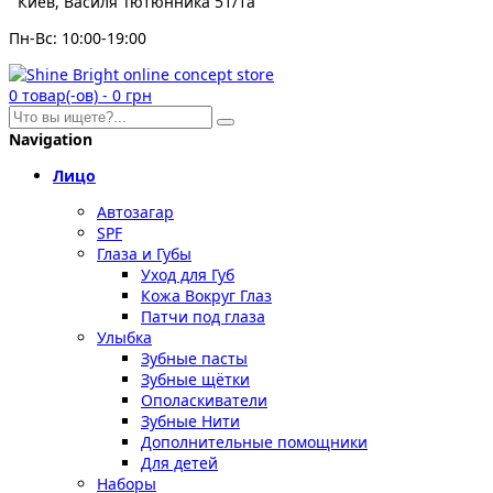
Киев, Василя Тютюнника 51/1а
Пн-Вс: 10:00-19:00
0
товар(-ов)
-
0 грн
Navigation
Лицо
Автозагар
SPF
Глаза и Губы
Уход для Губ
Кожа Вокруг Глаз
Патчи под глаза
Улыбка
Зубные пасты
Зубные щётки
Ополаскиватели
Зубные Нити
Дополнительные помощники
Для детей
Наборы