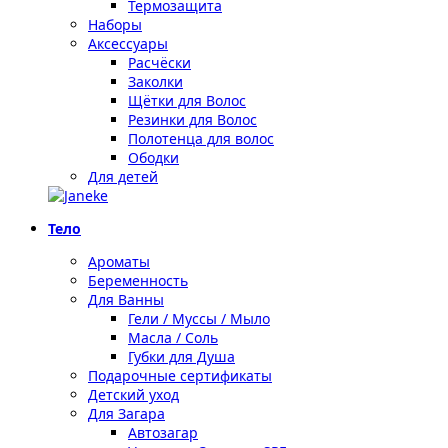
Термозащита
Наборы
Аксессуары
Расчёски
Заколки
Щётки для Волос
Резинки для Волос
Полотенца для волос
Ободки
Для детей
Тело
Ароматы
Беременность
Для Ванны
Гели / Муссы / Мыло
Масла / Соль
Губки для Душа
Подарочные сертификаты
Детский уход
Для Загара
Автозагар