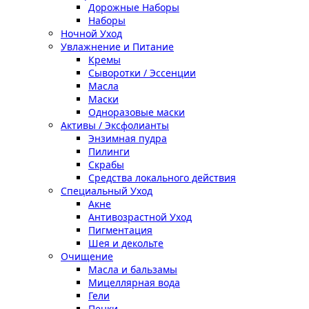
Дорожные Наборы
Наборы
Ночной Уход
Увлажнение и Питание
Кремы
Сыворотки / Эссенции
Масла
Маски
Одноразовые маски
Активы / Эксфолианты
Энзимная пудра
Пилинги
Скрабы
Средства локального действия
Специальный Уход
Акне
Антивозрастной Уход
Пигментация
Шея и декольте
Очищение
Масла и бальзамы
Мицеллярная вода
Гели
Пенки