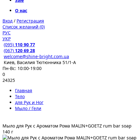
Sale
О нас
Вход
/
Регистрация
Список желаний (0)
РУС
УКР
(095)
110 90 77
(067)
120 69 28
welcome@shine-bright.com.ua
Киев, Василия Тютюнника 51/1-А
Пн-Вс: 10:00-19:00
0
24325
Главная
Тело
для Рук и Ног
Мыло / Гели
Мыло для Рук с Ароматом Рома MALIN+GOETZ rum bar soap
140 г