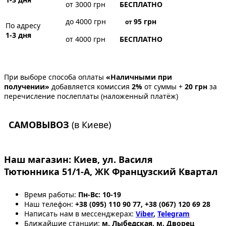
от 3000 грн
БЕСПЛАТНО
до 4000 грн
95
грн
от
По адресу
1-3 дня
от 4000 грн
БЕСПЛАТНО
При выборе способа оплаты
«Наличными при
получении»
добавляется комиссия
2%
от суммы +
20 грн
за
перечисление послеплаты (наложенный платёж)
САМОВЫВОЗ
(в Киеве)
Наш магазин:
Киев, ул. Василя
Тютюнника 51/1-А, ЖК Французский Квартал
Время работы:
Пн-Вс: 10-19
Наш телефон:
+38 (095) 110 90 77, +38 (067) 120 69 28
Написать нам в мессенджерах:
Viber
,
Telegram
Ближайшие станции:
м. Лыбедская, м. Дворец