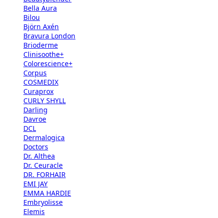
Bella Aura
Bilou
Björn Axén
Bravura London
Brioderme
Clinisoothe+
Colorescience+
Corpus
COSMEDIX
Curaprox
CURLY SHYLL
Darling
Davroe
DCL
Dermalogica
Doctors
Dr. Althea
Dr. Ceuracle
DR. FORHAIR
EMI JAY
EMMA HARDIE
Embryolisse
Elemis