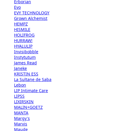
Erborian
Evo
EVY TECHNOLOGY
Grown Alchemist
HEMPZ
HISMILE
HOLIFROG
HURRAW!
HYALULIP
Invisibobble
Instytutum
James Read
Janeke
KRISTIN ESS
La Sultane de Saba
Lebon
LIP Intimate Care
LIPSS
LIXIRSKIN
MALIN+GOETZ
MANTA
Margy's
Marvis
Maude