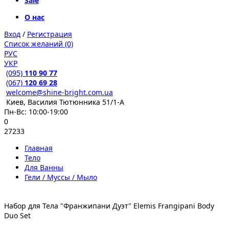
Sale
О нас
Вход
/
Регистрация
Список желаний (0)
РУС
УКР
(095)
110 90 77
(067)
120 69 28
welcome@shine-bright.com.ua
Киев, Василия Тютюнника 51/1-А
Пн-Вс: 10:00-19:00
0
27233
Главная
Тело
Для Ванны
Гели / Муссы / Мыло
Набор для Тела "Франжипани Дуэт" Elemis Frangipani Body
Duo Set