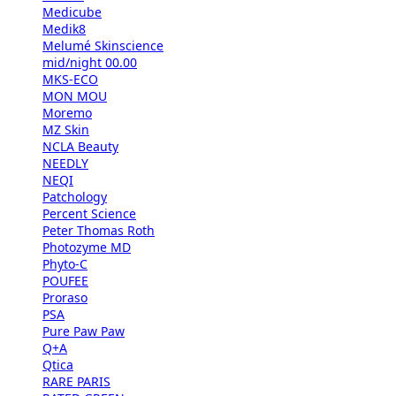
Medicube
Medik8
Melumé Skinscience
mid/night 00.00
MKS-ECO
MON MOU
Moremo
MZ Skin
NCLA Beauty
NEEDLY
NEQI
Patchology
Percent Science
Peter Thomas Roth
Photozyme MD
Phyto-C
POUFEE
Proraso
PSA
Pure Paw Paw
Q+A
Qtica
RARE PARIS