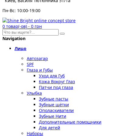
Киев, Василя Тютюнника 51/1а
Пн-Вс: 10:00-19:00
0
товар(-ов)
-
0 грн
Navigation
Лицо
Автозагар
SPF
Глаза и Губы
Уход для Губ
Кожа Вокруг Глаз
Патчи под глаза
Улыбка
Зубные пасты
Зубные щётки
Ополаскиватели
Зубные Нити
Дополнительные помощники
Для детей
Наборы