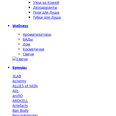
Уход за Кожей
Дезодоранты
Гели для Душа
Губки для Душа
Wellness
Ароматизаторы
БАДы
Дом
Косметички
Свечи
Бренды
3LAB
Acnemy
ALLIES of SKIN
Alís
anillO
AROCELL
Artefacts
Bali Body
Beautyblender