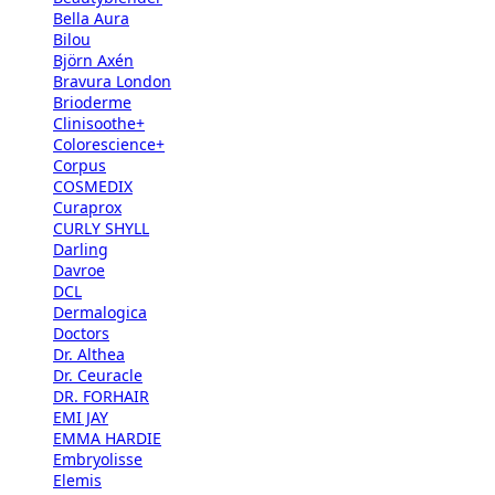
Bella Aura
Bilou
Björn Axén
Bravura London
Brioderme
Clinisoothe+
Colorescience+
Corpus
COSMEDIX
Curaprox
CURLY SHYLL
Darling
Davroe
DCL
Dermalogica
Doctors
Dr. Althea
Dr. Ceuracle
DR. FORHAIR
EMI JAY
EMMA HARDIE
Embryolisse
Elemis