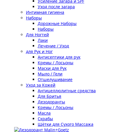
Усиление Загара и SPF
Уход после загара
Интимная гигиена
Наборы
Дорожные Наборы
Наборы
Для Ногтей
Лаки
Лечение / Уход
для Рук и Ног
Антисептики для рук
Кремы / Лосьоны
Маски для Рук
Мыло / Гели
Отшелушивание
Уход за Кожей
Антицеллюлитные средства
Для Бритья
Дезодоранты
Кремы / Лосьоны
Масла
Скрабы
Щётки для Сухого Массажа