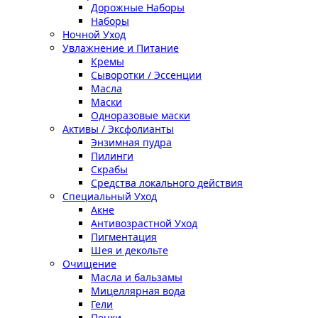
Дорожные Наборы
Наборы
Ночной Уход
Увлажнение и Питание
Кремы
Сыворотки / Эссенции
Масла
Маски
Одноразовые маски
Активы / Эксфолианты
Энзимная пудра
Пилинги
Скрабы
Средства локального действия
Специальный Уход
Акне
Антивозрастной Уход
Пигментация
Шея и декольте
Очищение
Масла и бальзамы
Мицеллярная вода
Гели
Пенки