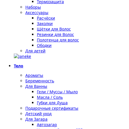
Термозащита
Наборы
Аксессуары
Расчёски
Заколки
Щётки для Волос
Резинки для Волос
Полотенца для волос
Ободки
Для детей
Тело
Ароматы
Беременность
Для Ванны
Гели / Муссы / Мыло
Масла / Соль
Губки для Душа
Подарочные сертификаты
Детский уход
Для Загара
Автозагар