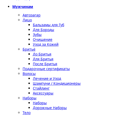
Мужчинам
Автозагар
Лицо
Бальзамы для Губ
Для Бороды
Зубы
Очищение
Уход за Кожей
Бритьё
До Бритья
Для Бритья
После Бритья
Подарочные сертификаты
Волосы
Лечение и Уход
Шампуни / Кондиционеры
Стайлинг
Аксессуары
Наборы
Наборы
Дорожные Наборы
Тело