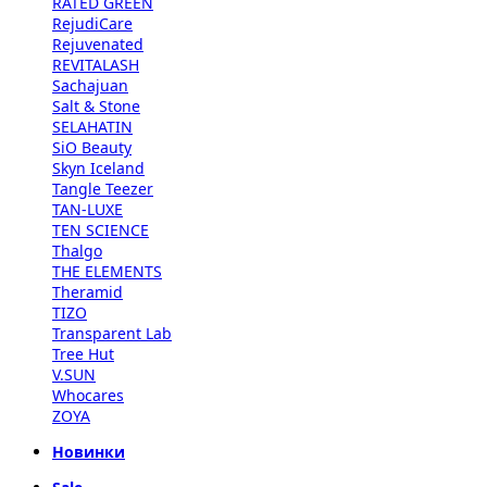
RATED GREEN
RejudiCare
Rejuvenated
REVITALASH
Sachajuan
Salt & Stone
SELAHATIN
SiO Beauty
Skyn Iceland
Tangle Teezer
TAN-LUXE
TEN SCIENCE
Thalgo
THE ELEMENTS
Theramid
TIZO
Transparent Lab
Tree Hut
V.SUN
Whocares
ZOYA
Новинки