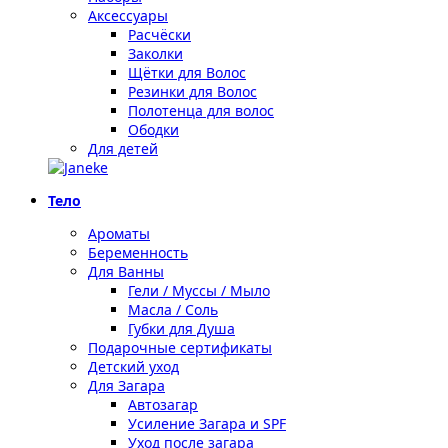
Аксессуары
Расчёски
Заколки
Щётки для Волос
Резинки для Волос
Полотенца для волос
Ободки
Для детей
Тело
Ароматы
Беременность
Для Ванны
Гели / Муссы / Мыло
Масла / Соль
Губки для Душа
Подарочные сертификаты
Детский уход
Для Загара
Автозагар
Усиление Загара и SPF
Уход после загара