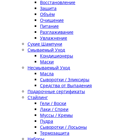
Восстановление
Защита
Объём
Очищение
Питание
Разглаживание
Увлажнение
Сухие Шампуни
Смываемый Уход
Кондиционеры
Маски
Несмываемый Уход
Масла
Сыворотки / Эликсиры
Средства от Выпадения
Подарочные сертификаты
Стайлинг
Гели / Воски
Лаки / Спреи
Муссы / Кремы
Пудра
Сыворотки / Лосьоны
Термозащита
Наборы