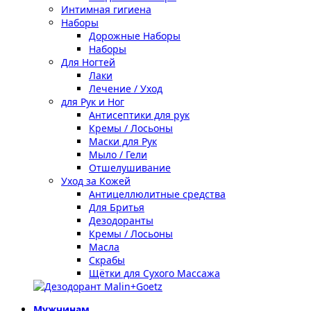
Интимная гигиена
Наборы
Дорожные Наборы
Наборы
Для Ногтей
Лаки
Лечение / Уход
для Рук и Ног
Антисептики для рук
Кремы / Лосьоны
Маски для Рук
Мыло / Гели
Отшелушивание
Уход за Кожей
Антицеллюлитные средства
Для Бритья
Дезодоранты
Кремы / Лосьоны
Масла
Скрабы
Щётки для Сухого Массажа
Мужчинам