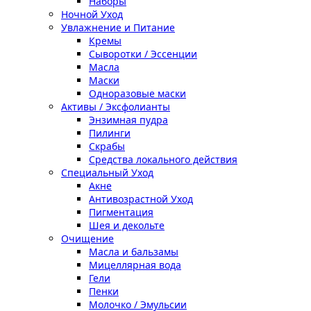
Наборы
Ночной Уход
Увлажнение и Питание
Кремы
Сыворотки / Эссенции
Масла
Маски
Одноразовые маски
Активы / Эксфолианты
Энзимная пудра
Пилинги
Скрабы
Средства локального действия
Специальный Уход
Акне
Антивозрастной Уход
Пигментация
Шея и декольте
Очищение
Масла и бальзамы
Мицеллярная вода
Гели
Пенки
Молочко / Эмульсии