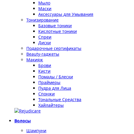
Мыло
Маски
Аксессуары для Умывания
Тонизирование
Базовые тоники
Кислотные тоники
Спреи
Диски
Подарочные сертификаты
Beauty-гаджеты
Макияж
Брови
Кисти
Помады / Блески
Праймеры
Пудра для Лица
Спонжи
Тональные Средства
Хайлайтеры
Волосы
Шампуни