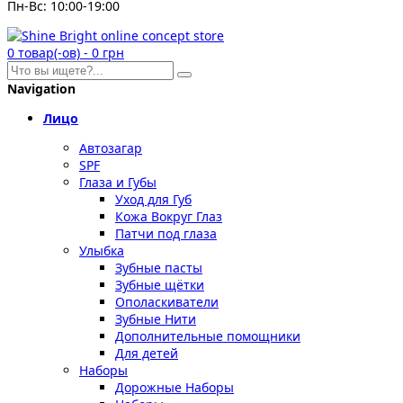
Пн-Вс: 10:00-19:00
0
товар(-ов)
-
0 грн
Navigation
Лицо
Автозагар
SPF
Глаза и Губы
Уход для Губ
Кожа Вокруг Глаз
Патчи под глаза
Улыбка
Зубные пасты
Зубные щётки
Ополаскиватели
Зубные Нити
Дополнительные помощники
Для детей
Наборы
Дорожные Наборы