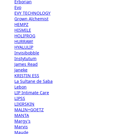
Erborian
Evo
EVY TECHNOLOGY
Grown Alchemist
HEMPZ
HISMILE
HOLIFROG
HURRAW!
HYALULIP
Invisibobble
Instytutum
James Read
Janeke
KRISTIN ESS
La Sultane de Saba
Lebon
LIP Intimate Care
LIPSS
LIXIRSKIN
MALIN+GOETZ
MANTA
Margy's
Marvis
Maude