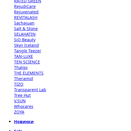
RATED GREEN
RejudiCare
Rejuvenated
REVITALASH
Sachajuan
Salt & Stone
SELAHATIN
SiO Beauty
Skyn Iceland
Tangle Teezer
TAN-LUXE
TEN SCIENCE
Thalgo
THE ELEMENTS
Theramid
TIZO
Transparent Lab
Tree Hut
V.SUN
Whocares
ZOYA
Новинки