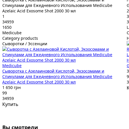
Спикулами для Ежедневного Использования Medicube
G
Azelaic Acid Exosome Shot 2000 30 мл
2
1
3
34959
3
1650
L
Medicube
C
Category products
Сыворотки / Эссенции
L
Н
Medicube
G
Сыворотка с Азелаиновой Кислотой, Экзосомами и
3
Спикулами для Ежедневного Использования Medicube
9
Azelaic Acid Exosome Shot 2000 30 мл
3
1 650 грн
99
34959
Купить
Вы смотрели