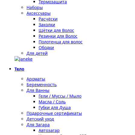
Термозащита
Наборы
Аксессуары
Расчёски
Заколки
Щётки для Волос
Резинки для Волос
Полотенца для волос
Ободки
Для детей
Тело
Ароматы
Беременность
Для Ванны
Гели / Муссы / Мыло
Масла / Соль
Губки для Душа
Подарочные сертификаты
Детский уход
Для Загара
Автозагар