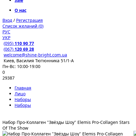
Sale
О нас
Вход
/
Регистрация
Список желаний (0)
РУС
УКР
(095)
110 90 77
(067)
120 69 28
welcome@shine-bright.com.ua
Киев, Василия Тютюнника 51/1-А
Пн-Вс: 10:00-19:00
0
29387
Главная
Лицо
Наборы
Наборы
Набор Про-Коллаген "Звёзды Шоу" Elemis Pro-Collagen Stars
Of The Show