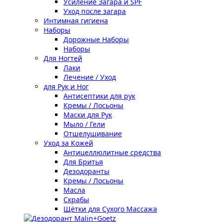
Усиление Загара и SPF
Уход после загара
Интимная гигиена
Наборы
Дорожные Наборы
Наборы
Для Ногтей
Лаки
Лечение / Уход
для Рук и Ног
Антисептики для рук
Кремы / Лосьоны
Маски для Рук
Мыло / Гели
Отшелушивание
Уход за Кожей
Антицеллюлитные средства
Для Бритья
Дезодоранты
Кремы / Лосьоны
Масла
Скрабы
Щётки для Сухого Массажа