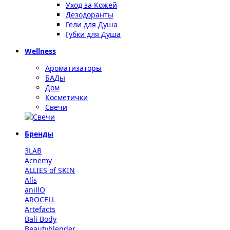
Уход за Кожей
Дезодоранты
Гели для Душа
Губки для Душа
Wellness
Ароматизаторы
БАДы
Дом
Косметички
Свечи
Бренды
3LAB
Acnemy
ALLIES of SKIN
Alís
anillO
AROCELL
Artefacts
Bali Body
Beautyblender