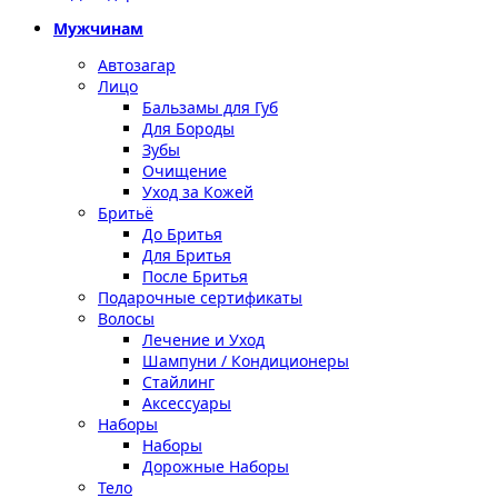
Мужчинам
Автозагар
Лицо
Бальзамы для Губ
Для Бороды
Зубы
Очищение
Уход за Кожей
Бритьё
До Бритья
Для Бритья
После Бритья
Подарочные сертификаты
Волосы
Лечение и Уход
Шампуни / Кондиционеры
Стайлинг
Аксессуары
Наборы
Наборы
Дорожные Наборы
Тело