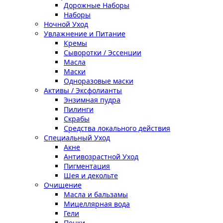
Дорожные Наборы
Наборы
Ночной Уход
Увлажнение и Питание
Кремы
Сыворотки / Эссенции
Масла
Маски
Одноразовые маски
Активы / Эксфолианты
Энзимная пудра
Пилинги
Скрабы
Средства локального действия
Специальный Уход
Акне
Антивозрастной Уход
Пигментация
Шея и декольте
Очищение
Масла и бальзамы
Мицеллярная вода
Гели
Пенки