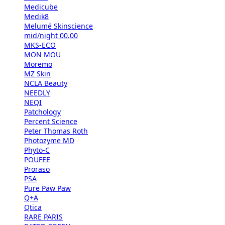
Medicube
Medik8
Melumé Skinscience
mid/night 00.00
MKS-ECO
MON MOU
Moremo
MZ Skin
NCLA Beauty
NEEDLY
NEQI
Patchology
Percent Science
Peter Thomas Roth
Photozyme MD
Phyto-C
POUFEE
Proraso
PSA
Pure Paw Paw
Q+A
Qtica
RARE PARIS