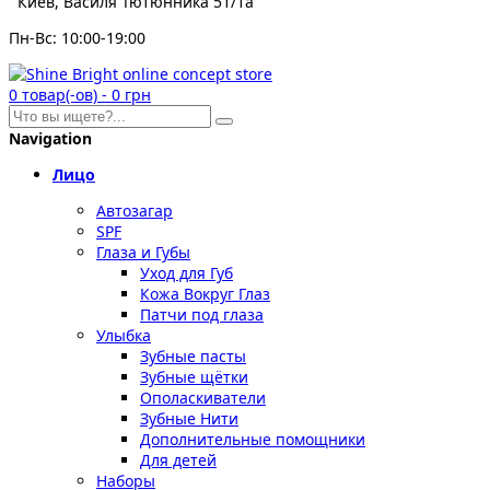
Киев, Василя Тютюнника 51/1а
Пн-Вс: 10:00-19:00
0
товар(-ов)
-
0 грн
Navigation
Лицо
Автозагар
SPF
Глаза и Губы
Уход для Губ
Кожа Вокруг Глаз
Патчи под глаза
Улыбка
Зубные пасты
Зубные щётки
Ополаскиватели
Зубные Нити
Дополнительные помощники
Для детей
Наборы