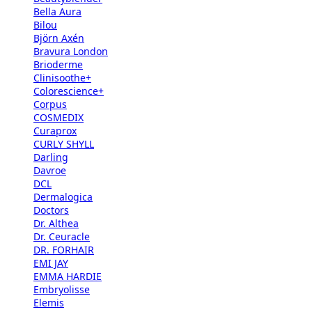
Bella Aura
Bilou
Björn Axén
Bravura London
Brioderme
Clinisoothe+
Colorescience+
Corpus
COSMEDIX
Curaprox
CURLY SHYLL
Darling
Davroe
DCL
Dermalogica
Doctors
Dr. Althea
Dr. Ceuracle
DR. FORHAIR
EMI JAY
EMMA HARDIE
Embryolisse
Elemis