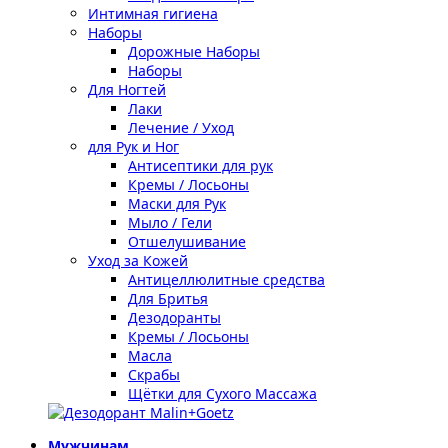
Интимная гигиена
Наборы
Дорожные Наборы
Наборы
Для Ногтей
Лаки
Лечение / Уход
для Рук и Ног
Антисептики для рук
Кремы / Лосьоны
Маски для Рук
Мыло / Гели
Отшелушивание
Уход за Кожей
Антицеллюлитные средства
Для Бритья
Дезодоранты
Кремы / Лосьоны
Масла
Скрабы
Щётки для Сухого Массажа
Мужчинам