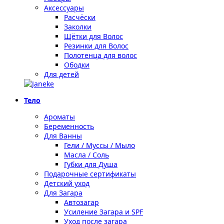
Аксессуары
Расчёски
Заколки
Щётки для Волос
Резинки для Волос
Полотенца для волос
Ободки
Для детей
Тело
Ароматы
Беременность
Для Ванны
Гели / Муссы / Мыло
Масла / Соль
Губки для Душа
Подарочные сертификаты
Детский уход
Для Загара
Автозагар
Усиление Загара и SPF
Уход после загара