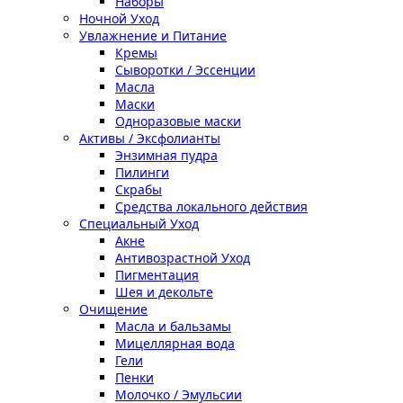
Наборы
Ночной Уход
Увлажнение и Питание
Кремы
Сыворотки / Эссенции
Масла
Маски
Одноразовые маски
Активы / Эксфолианты
Энзимная пудра
Пилинги
Скрабы
Средства локального действия
Специальный Уход
Акне
Антивозрастной Уход
Пигментация
Шея и декольте
Очищение
Масла и бальзамы
Мицеллярная вода
Гели
Пенки
Молочко / Эмульсии