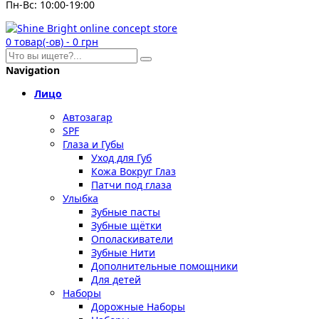
Пн-Вс: 10:00-19:00
0
товар(-ов)
-
0 грн
Navigation
Лицо
Автозагар
SPF
Глаза и Губы
Уход для Губ
Кожа Вокруг Глаз
Патчи под глаза
Улыбка
Зубные пасты
Зубные щётки
Ополаскиватели
Зубные Нити
Дополнительные помощники
Для детей
Наборы
Дорожные Наборы