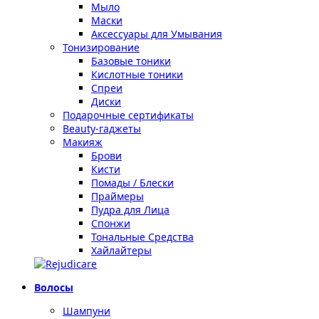
Мыло
Маски
Аксессуары для Умывания
Тонизирование
Базовые тоники
Кислотные тоники
Спреи
Диски
Подарочные сертификаты
Beauty-гаджеты
Макияж
Брови
Кисти
Помады / Блески
Праймеры
Пудра для Лица
Спонжи
Тональные Средства
Хайлайтеры
Волосы
Шампуни