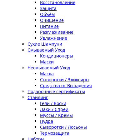
Восстановление
Защита
Объём
Очищение
Питание
Разглаживание
Увлажнение
Сухие Шампуни
Смываемый Уход
Кондиционеры
Маски
Несмываемый Уход
Масла
Сыворотки / Эликсиры
Средства от Выпадения
Подарочные сертификаты
Стайлинг
Гели / Воски
Лаки / Спреи
Муссы / Кремы
Пудра
Сыворотки / Лосьоны
Термозащита
Наборы