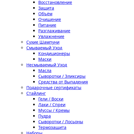
Восстановление
Защита
Объём
Очищение
Питание
Разглаживание
Увлажнение
Сухие Шампуни
Смываемый Уход
Кондиционеры
Маски
Несмываемый Уход
Масла
Сыворотки / Эликсиры
Средства от Выпадения
Подарочные сертификаты
Стайлинг
Гели / Воски
Лаки / Спреи
Муссы / Кремы
Пудра
Сыворотки / Лосьоны
Термозащита
Наборы