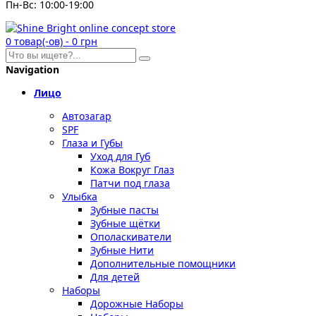
Пн-Вс: 10:00-19:00
0
товар(-ов)
-
0 грн
Navigation
Лицо
Автозагар
SPF
Глаза и Губы
Уход для Губ
Кожа Вокруг Глаз
Патчи под глаза
Улыбка
Зубные пасты
Зубные щётки
Ополаскиватели
Зубные Нити
Дополнительные помощники
Для детей
Наборы
Дорожные Наборы