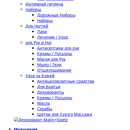
Интимная гигиена
Наборы
Дорожные Наборы
Наборы
Для Ногтей
Лаки
Лечение / Уход
для Рук и Ног
Антисептики для рук
Кремы / Лосьоны
Маски для Рук
Мыло / Гели
Отшелушивание
Уход за Кожей
Антицеллюлитные средства
Для Бритья
Дезодоранты
Кремы / Лосьоны
Масла
Скрабы
Щётки для Сухого Массажа
Мужчинам