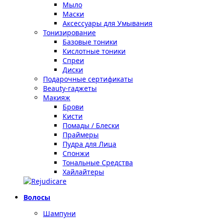
Мыло
Маски
Аксессуары для Умывания
Тонизирование
Базовые тоники
Кислотные тоники
Спреи
Диски
Подарочные сертификаты
Beauty-гаджеты
Макияж
Брови
Кисти
Помады / Блески
Праймеры
Пудра для Лица
Спонжи
Тональные Средства
Хайлайтеры
Волосы
Шампуни