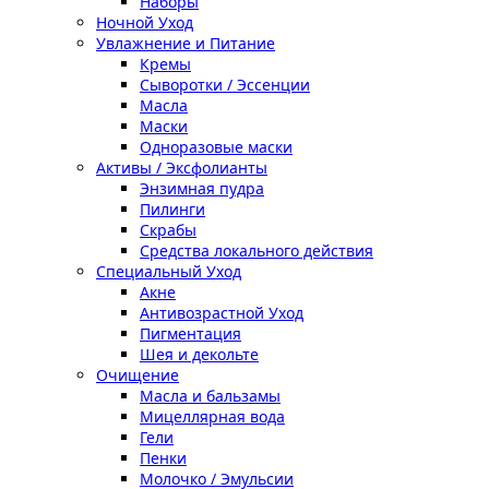
Наборы
Ночной Уход
Увлажнение и Питание
Кремы
Сыворотки / Эссенции
Масла
Маски
Одноразовые маски
Активы / Эксфолианты
Энзимная пудра
Пилинги
Скрабы
Средства локального действия
Специальный Уход
Акне
Антивозрастной Уход
Пигментация
Шея и декольте
Очищение
Масла и бальзамы
Мицеллярная вода
Гели
Пенки
Молочко / Эмульсии