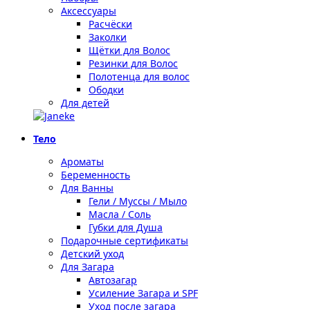
Аксессуары
Расчёски
Заколки
Щётки для Волос
Резинки для Волос
Полотенца для волос
Ободки
Для детей
Тело
Ароматы
Беременность
Для Ванны
Гели / Муссы / Мыло
Масла / Соль
Губки для Душа
Подарочные сертификаты
Детский уход
Для Загара
Автозагар
Усиление Загара и SPF
Уход после загара