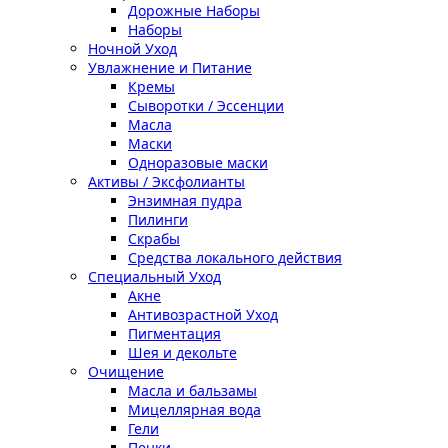
Дорожные Наборы
Наборы
Ночной Уход
Увлажнение и Питание
Кремы
Сыворотки / Эссенции
Масла
Маски
Одноразовые маски
Активы / Эксфолианты
Энзимная пудра
Пилинги
Скрабы
Средства локального действия
Специальный Уход
Акне
Антивозрастной Уход
Пигментация
Шея и декольте
Очищение
Масла и бальзамы
Мицеллярная вода
Гели
Пенки