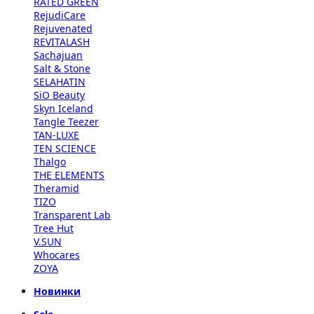
RATED GREEN
RejudiCare
Rejuvenated
REVITALASH
Sachajuan
Salt & Stone
SELAHATIN
SiO Beauty
Skyn Iceland
Tangle Teezer
TAN-LUXE
TEN SCIENCE
Thalgo
THE ELEMENTS
Theramid
TIZO
Transparent Lab
Tree Hut
V.SUN
Whocares
ZOYA
Новинки