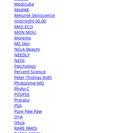
Medicube
Medik8
Melumé Skinscience
mid/night 00.00
MKS-ECO
MON MOU
Moremo
MZ Skin
NCLA Beauty
NEEDLY
NEQI
Patchology
Percent Science
Peter Thomas Roth
Photozyme MD
Phyto-C
POUFEE
Proraso
PSA
Pure Paw Paw
Q+A
Qtica
RARE PARIS