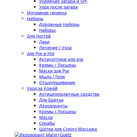
Усиление Загара и SPF
Уход после загара
Интимная гигиена
Наборы
Дорожные Наборы
Наборы
Для Ногтей
Лаки
Лечение / Уход
для Рук и Ног
Антисептики для рук
Кремы / Лосьоны
Маски для Рук
Мыло / Гели
Отшелушивание
Уход за Кожей
Антицеллюлитные средства
Для Бритья
Дезодоранты
Кремы / Лосьоны
Масла
Скрабы
Щётки для Сухого Массажа