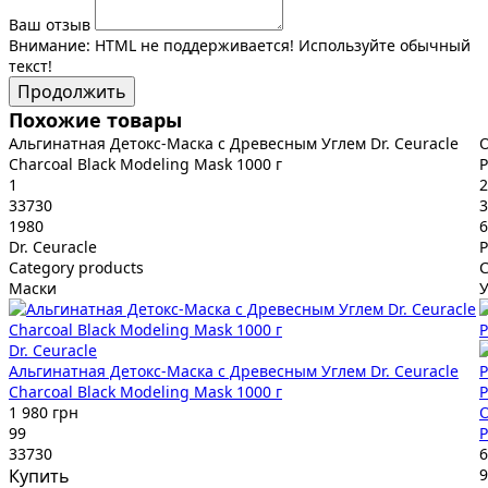
Ваш отзыв
Внимание:
HTML не поддерживается! Используйте обычный
текст!
Продолжить
Похожие товары
Альгинатная Детокс-Маска с Древесным Углем Dr. Ceuracle
Charcoal Black Modeling Mask 1000 г
P
1
2
33730
3
1980
6
Dr. Ceuracle
P
Category products
C
Маски
Dr. Ceuracle
Альгинатная Детокс-Маска с Древесным Углем Dr. Ceuracle
Charcoal Black Modeling Mask 1000 г
P
1 980 грн
99
P
33730
6
Купить
9