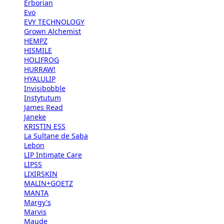
Erborian
Evo
EVY TECHNOLOGY
Grown Alchemist
HEMPZ
HISMILE
HOLIFROG
HURRAW!
HYALULIP
Invisibobble
Instytutum
James Read
Janeke
KRISTIN ESS
La Sultane de Saba
Lebon
LIP Intimate Care
LIPSS
LIXIRSKIN
MALIN+GOETZ
MANTA
Margy's
Marvis
Maude