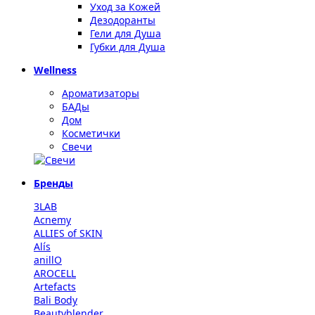
Уход за Кожей
Дезодоранты
Гели для Душа
Губки для Душа
Wellness
Ароматизаторы
БАДы
Дом
Косметички
Свечи
Бренды
3LAB
Acnemy
ALLIES of SKIN
Alís
anillO
AROCELL
Artefacts
Bali Body
Beautyblender