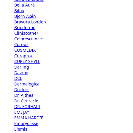
Bella Aura
Bilou
Björn Axén
Bravura London
Brioderme
Clinisoothe+
Colorescience+
Corpus
COSMEDIX
Curaprox
CURLY SHYLL
Darling
Davroe
DCL
Dermalogica
Doctors
Dr. Althea
Dr. Ceuracle
DR. FORHAIR
EMI JAY
EMMA HARDIE
Embryolisse
Elemis