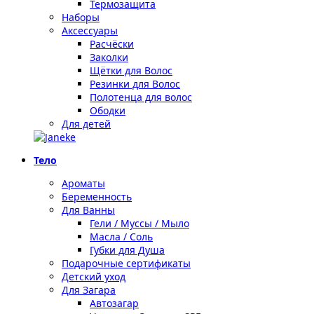
Термозащита
Наборы
Аксессуары
Расчёски
Заколки
Щётки для Волос
Резинки для Волос
Полотенца для волос
Ободки
Для детей
Тело
Ароматы
Беременность
Для Ванны
Гели / Муссы / Мыло
Масла / Соль
Губки для Душа
Подарочные сертификаты
Детский уход
Для Загара
Автозагар