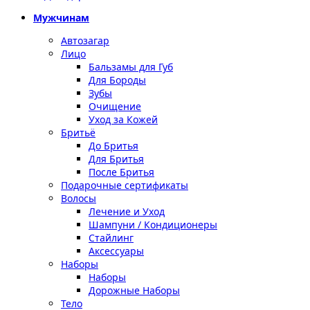
Мужчинам
Автозагар
Лицо
Бальзамы для Губ
Для Бороды
Зубы
Очищение
Уход за Кожей
Бритьё
До Бритья
Для Бритья
После Бритья
Подарочные сертификаты
Волосы
Лечение и Уход
Шампуни / Кондиционеры
Стайлинг
Аксессуары
Наборы
Наборы
Дорожные Наборы
Тело