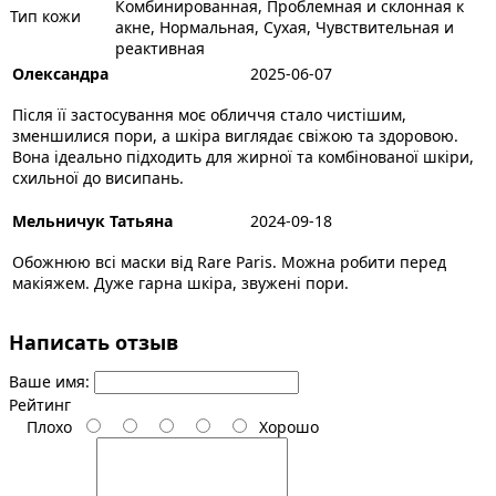
Комбинированная, Проблемная и склонная к
Тип кожи
акне, Нормальная, Сухая, Чувствительная и
реактивная
Олександра
2025-06-07
Після її застосування моє обличчя стало чистішим,
зменшилися пори, а шкіра виглядає свіжою та здоровою.
Вона ідеально підходить для жирної та комбінованої шкіри,
схильної до висипань.
Мельничук Татьяна
2024-09-18
Обожнюю всі маски від Rare Paris. Можна робити перед
макіяжем. Дуже гарна шкіра, звужені пори.
Написать отзыв
Ваше имя:
Рейтинг
Плохо
Хорошо