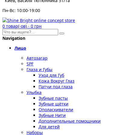
Киев, Василя Тютюнника 51/1а
Пн-Вс: 10:00-19:00
0
товар(-ов)
-
0 грн
Navigation
Лицо
Автозагар
SPF
Глаза и Губы
Уход для Губ
Кожа Вокруг Глаз
Патчи под глаза
Улыбка
Зубные пасты
Зубные щётки
Ополаскиватели
Зубные Нити
Дополнительные помощники
Для детей
Наборы