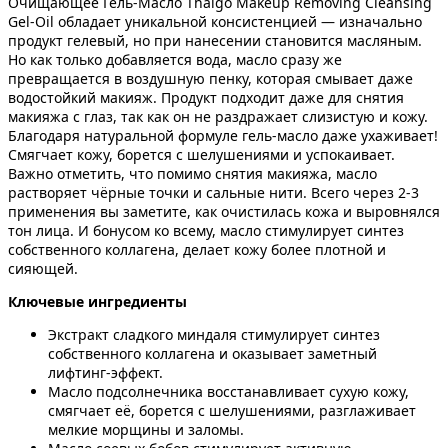
Очищающее Гель-Масло Thalgo Makeup Removing Cleansing
Gel-Oil обладает уникальной консистенцией — изначально
продукт гелевый, но при нанесении становится масляным.
Но как только добавляется вода, масло сразу же
превращается в воздушную пенку, которая смывает даже
водостойкий макияж. Продукт подходит даже для снятия
макияжа с глаз, так как он не раздражает слизистую и кожу.
Благодаря натуральной формуле гель-масло даже ухаживает!
Смягчает кожу, борется с шелушениями и успокаивает.
Важно отметить, что помимо снятия макияжа, масло
растворяет чёрные точки и сальные нити. Всего через 2-3
применения вы заметите, как очистилась кожа и выровнялся
тон лица. И бонусом ко всему, масло стимулирует синтез
собственного коллагена, делает кожу более плотной и
сияющей.
Ключевые ингредиенты
Экстракт сладкого миндаля стимулирует синтез
собственного коллагена и оказывает заметный
лифтинг-эффект.
Масло подсолнечника восстанавливает сухую кожу,
смягчает её, борется с шелушениями, разглаживает
мелкие морщины и заломы.