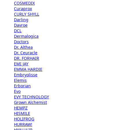
COSMEDIX
Curaprox
CURLY SHYLL
Darling
Davroe
DCL
Dermalogica
Doctors
Dr. Althea
Dr. Ceuracle
DR. FORHAIR
EMI JAY
EMMA HARDIE
Embryolisse
Elemis
Erborian
Evo
EVY TECHNOLOGY
Grown Alchemist
HEMPZ
HISMILE
HOLIFROG
HURRAW!
HYALULIP