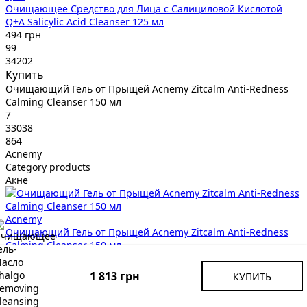
Очищающее Средство для Лица с Салициловой Кислотой
Q+A Salicylic Acid Cleanser 125 мл
494 грн
99
34202
Купить
Очищающий Гель от Прыщей Acnemy Zitcalm Anti-Redness
Calming Cleanser 150 мл
7
33038
864
Acnemy
Category products
Акне
Acnemy
Очищающий Гель от Прыщей Acnemy Zitcalm Anti-Redness
Calming Cleanser 150 мл
864 грн
99
1 813 грн
КУПИТЬ
33038
Купить