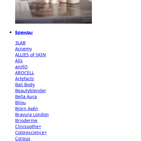
Бренды
3LAB
Acnemy
ALLIES of SKIN
Alís
anillO
AROCELL
Artefacts
Bali Body
Beautyblender
Bella Aura
Bilou
Björn Axén
Bravura London
Brioderme
Clinisoothe+
Colorescience+
Corpus