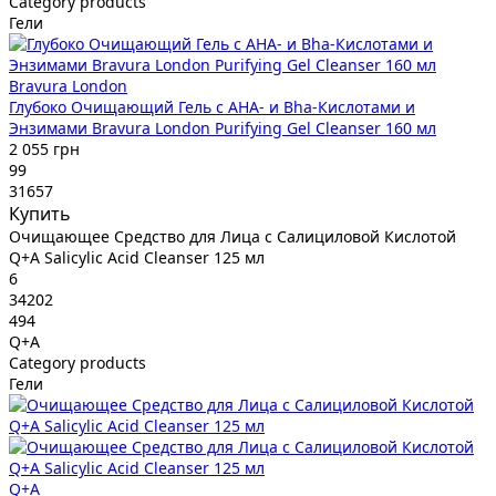
Category products
Гели
Bravura London
Глубоко Очищающий Гель с AHA- и Bha-Кислотами и
Энзимами Bravura London Purifying Gel Cleanser 160 мл
2 055 грн
99
31657
Купить
Очищающее Средство для Лица с Салициловой Кислотой
Q+A Salicylic Acid Cleanser 125 мл
6
34202
494
Q+A
Category products
Гели
Q+A