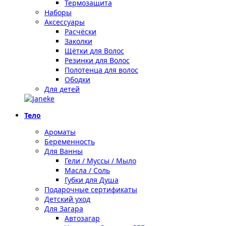
Термозащита
Наборы
Аксессуары
Расчёски
Заколки
Щётки для Волос
Резинки для Волос
Полотенца для волос
Ободки
Для детей
Тело
Ароматы
Беременность
Для Ванны
Гели / Муссы / Мыло
Масла / Соль
Губки для Душа
Подарочные сертификаты
Детский уход
Для Загара
Автозагар