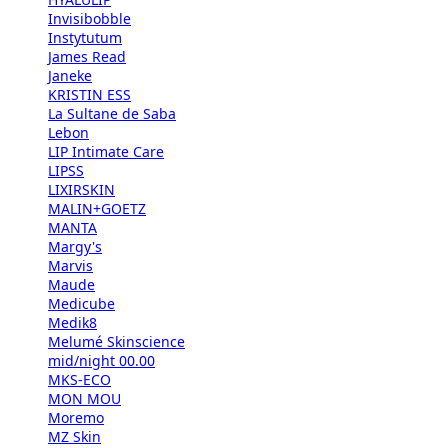
Invisibobble
Instytutum
James Read
Janeke
KRISTIN ESS
La Sultane de Saba
Lebon
LIP Intimate Care
LIPSS
LIXIRSKIN
MALIN+GOETZ
MANTA
Margy's
Marvis
Maude
Medicube
Medik8
Melumé Skinscience
mid/night 00.00
MKS-ECO
MON MOU
Moremo
MZ Skin