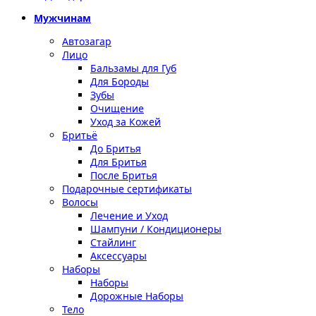
Мужчинам
Автозагар
Лицо
Бальзамы для Губ
Для Бороды
Зубы
Очищение
Уход за Кожей
Бритьё
До Бритья
Для Бритья
После Бритья
Подарочные сертификаты
Волосы
Лечение и Уход
Шампуни / Кондиционеры
Стайлинг
Аксессуары
Наборы
Наборы
Дорожные Наборы
Тело