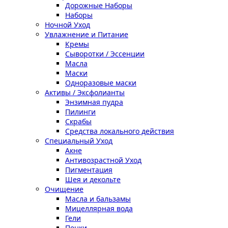
Дорожные Наборы
Наборы
Ночной Уход
Увлажнение и Питание
Кремы
Сыворотки / Эссенции
Масла
Маски
Одноразовые маски
Активы / Эксфолианты
Энзимная пудра
Пилинги
Скрабы
Средства локального действия
Специальный Уход
Акне
Антивозрастной Уход
Пигментация
Шея и декольте
Очищение
Масла и бальзамы
Мицеллярная вода
Гели
Пенки