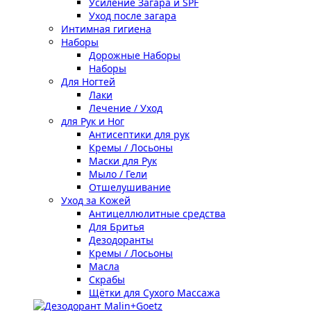
Усиление Загара и SPF
Уход после загара
Интимная гигиена
Наборы
Дорожные Наборы
Наборы
Для Ногтей
Лаки
Лечение / Уход
для Рук и Ног
Антисептики для рук
Кремы / Лосьоны
Маски для Рук
Мыло / Гели
Отшелушивание
Уход за Кожей
Антицеллюлитные средства
Для Бритья
Дезодоранты
Кремы / Лосьоны
Масла
Скрабы
Щётки для Сухого Массажа