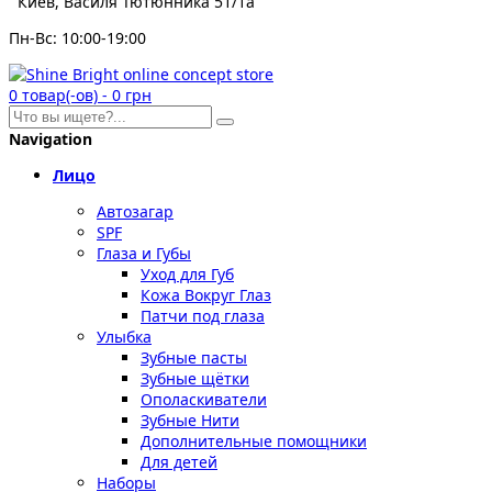
Киев, Василя Тютюнника 51/1а
Пн-Вс: 10:00-19:00
0
товар(-ов)
-
0 грн
Navigation
Лицо
Автозагар
SPF
Глаза и Губы
Уход для Губ
Кожа Вокруг Глаз
Патчи под глаза
Улыбка
Зубные пасты
Зубные щётки
Ополаскиватели
Зубные Нити
Дополнительные помощники
Для детей
Наборы