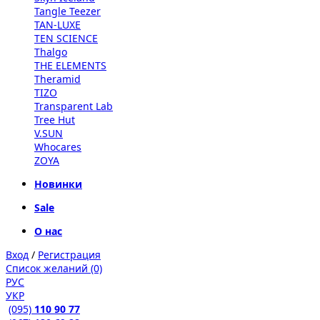
Tangle Teezer
TAN-LUXE
TEN SCIENCE
Thalgo
THE ELEMENTS
Theramid
TIZO
Transparent Lab
Tree Hut
V.SUN
Whocares
ZOYA
Новинки
Sale
О нас
Вход
/
Регистрация
Список желаний (0)
РУС
УКР
(095)
110 90 77