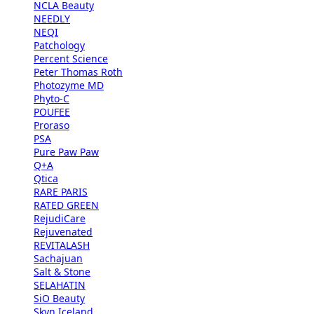
NCLA Beauty
NEEDLY
NEQI
Patchology
Percent Science
Peter Thomas Roth
Photozyme MD
Phyto-C
POUFEE
Proraso
PSA
Pure Paw Paw
Q+A
Qtica
RARE PARIS
RATED GREEN
RejudiCare
Rejuvenated
REVITALASH
Sachajuan
Salt & Stone
SELAHATIN
SiO Beauty
Skyn Iceland