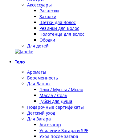
Аксессуары
Расчёски
Заколки
Щётки для Волос
Резинки для Волос
Полотенца для волос
Ободки
Для детей
Тело
Ароматы
Беременность
Для Ванны
Гели / Муссы / Мыло
Масла / Соль
Губки для Душа
Подарочные сертификаты
Детский уход
Для Загара
Автозагар
Усиление Загара и SPF
Уход после загара