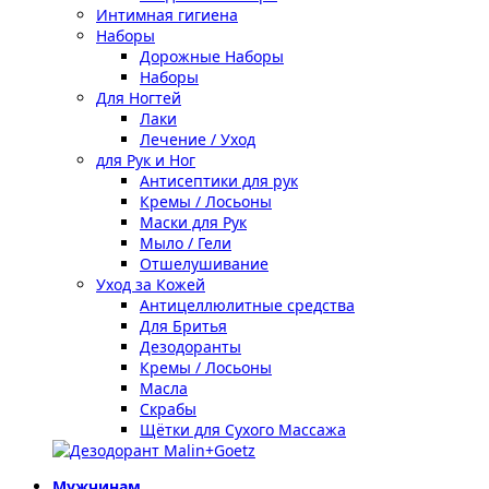
Интимная гигиена
Наборы
Дорожные Наборы
Наборы
Для Ногтей
Лаки
Лечение / Уход
для Рук и Ног
Антисептики для рук
Кремы / Лосьоны
Маски для Рук
Мыло / Гели
Отшелушивание
Уход за Кожей
Антицеллюлитные средства
Для Бритья
Дезодоранты
Кремы / Лосьоны
Масла
Скрабы
Щётки для Сухого Массажа
Мужчинам