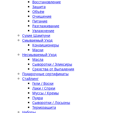
Восстановление
Защита
Объём
Очищение
Питание
Разглаживание
Увлажнение
Сухие Шампуни
Смываемый Уход
Кондиционеры
Маски
Несмываемый Уход
Масла
Сыворотки / Эликсиры
Средства от Выпадения
Подарочные сертификаты
Стайлинг
Гели / Воски
Лаки / Спреи
Муссы / Кремы
Пудра
Сыворотки / Лосьоны
Термозащита
Наборы