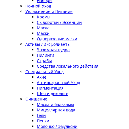
Наборы
Ночной Уход
Увлажнение и Питание
Кремы
Сыворотки / Эссенции
Масла
Маски
Одноразовые маски
Активы / Эксфолианты
Энзимная пудра
Пилинги
Скрабы
Средства локального действия
Специальный Уход
Акне
Антивозрастной Уход
Пигментация
Шея и декольте
Очищение
Масла и бальзамы
Мицеллярная вода
Гели
Пенки
Молочко / Эмульсии