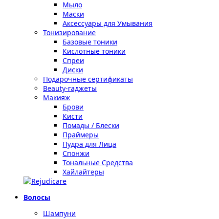
Мыло
Маски
Аксессуары для Умывания
Тонизирование
Базовые тоники
Кислотные тоники
Спреи
Диски
Подарочные сертификаты
Beauty-гаджеты
Макияж
Брови
Кисти
Помады / Блески
Праймеры
Пудра для Лица
Спонжи
Тональные Средства
Хайлайтеры
Волосы
Шампуни