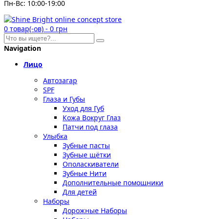
Пн-Вс: 10:00-19:00
0
товар(-ов)
-
0 грн
Navigation
Лицо
Автозагар
SPF
Глаза и Губы
Уход для Губ
Кожа Вокруг Глаз
Патчи под глаза
Улыбка
Зубные пасты
Зубные щётки
Ополаскиватели
Зубные Нити
Дополнительные помощники
Для детей
Наборы
Дорожные Наборы