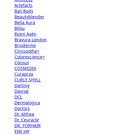
Artefacts
Bali Body
Beautyblender
Bella Aura
Bilou
Björn Axén
Bravura London
Brioderme
Clinisoothe+
Colorescience+
Corpus
COSMEDIX
Curaprox
CURLY SHYLL
Darling
Davroe
DCL
Dermalogica
Doctors
Dr. Althea
Dr. Ceuracle
DR. FORHAIR
EMI JAY