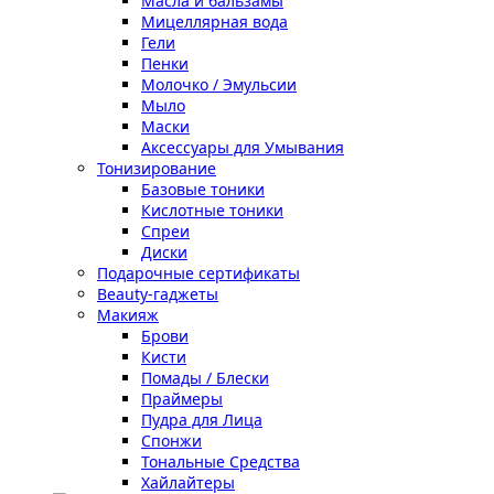
Масла и бальзамы
Мицеллярная вода
Гели
Пенки
Молочко / Эмульсии
Мыло
Маски
Аксессуары для Умывания
Тонизирование
Базовые тоники
Кислотные тоники
Спреи
Диски
Подарочные сертификаты
Beauty-гаджеты
Макияж
Брови
Кисти
Помады / Блески
Праймеры
Пудра для Лица
Спонжи
Тональные Средства
Хайлайтеры