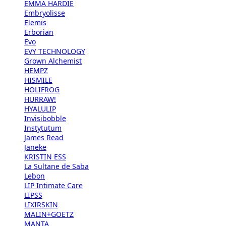
EMMA HARDIE
Embryolisse
Elemis
Erborian
Evo
EVY TECHNOLOGY
Grown Alchemist
HEMPZ
HISMILE
HOLIFROG
HURRAW!
HYALULIP
Invisibobble
Instytutum
James Read
Janeke
KRISTIN ESS
La Sultane de Saba
Lebon
LIP Intimate Care
LIPSS
LIXIRSKIN
MALIN+GOETZ
MANTA