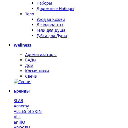
Наборы
Дорожные Наборы
Тело
Уход за Кожей
Дезодоранты
Гели для Душа
Губки для Душа
Wellness
Ароматизаторы
БАДы
Дом
Косметички
Свечи
Бренды
3LAB
Acnemy
ALLIES of SKIN
Alís
anillO
AROCELL