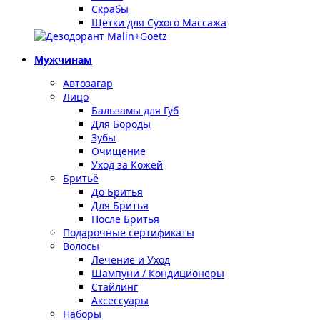
Скрабы
Щётки для Сухого Массажа
Мужчинам
Автозагар
Лицо
Бальзамы для Губ
Для Бороды
Зубы
Очищение
Уход за Кожей
Бритьё
До Бритья
Для Бритья
После Бритья
Подарочные сертификаты
Волосы
Лечение и Уход
Шампуни / Кондиционеры
Стайлинг
Аксессуары
Наборы