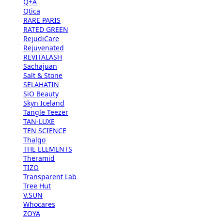
Q+A
Qtica
RARE PARIS
RATED GREEN
RejudiCare
Rejuvenated
REVITALASH
Sachajuan
Salt & Stone
SELAHATIN
SiO Beauty
Skyn Iceland
Tangle Teezer
TAN-LUXE
TEN SCIENCE
Thalgo
THE ELEMENTS
Theramid
TIZO
Transparent Lab
Tree Hut
V.SUN
Whocares
ZOYA