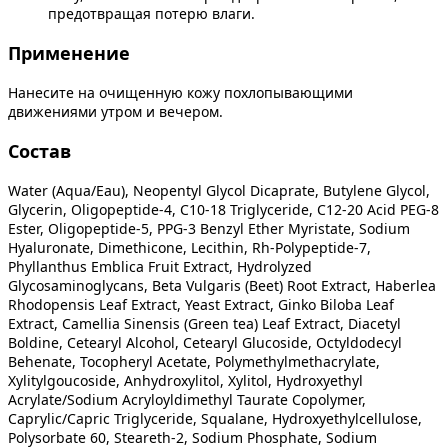
предотвращая потерю влаги.
Применение
Нанесите на очищенную кожу похлопывающими
движениями утром и вечером.
Состав
Water (Aqua/Eau), Neopentyl Glycol Dicaprate, Butylene Glycol,
Glycerin, Oligopeptide-4, C10-18 Triglyceride, C12-20 Acid PEG-8
Ester, Oligopeptide-5, PPG-3 Benzyl Ether Myristate, Sodium
Hyaluronate, Dimethicone, Lecithin, Rh-Polypeptide-7,
Phyllanthus Emblica Fruit Extract, Hydrolyzed
Glycosaminoglycans, Beta Vulgaris (Beet) Root Extract, Haberlea
Rhodopensis Leaf Extract, Yeast Extract, Ginko Biloba Leaf
Extract, Camellia Sinensis (Green tea) Leaf Extract, Diacetyl
Boldine, Cetearyl Alcohol, Cetearyl Glucoside, Octyldodecyl
Behenate, Tocopheryl Acetate, Polymethylmethacrylate,
Xylitylgoucoside, Anhydroxylitol, Xylitol, Hydroxyethyl
Acrylate/Sodium Acryloyldimethyl Taurate Copolymer,
Caprylic/Capric Triglyceride, Squalane, Hydroxyethylcellulose,
Polysorbate 60, Steareth-2, Sodium Phosphate, Sodium