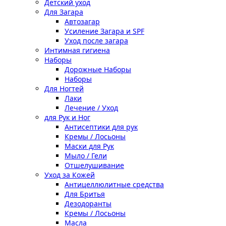
Детский уход
Для Загара
Автозагар
Усиление Загара и SPF
Уход после загара
Интимная гигиена
Наборы
Дорожные Наборы
Наборы
Для Ногтей
Лаки
Лечение / Уход
для Рук и Ног
Антисептики для рук
Кремы / Лосьоны
Маски для Рук
Мыло / Гели
Отшелушивание
Уход за Кожей
Антицеллюлитные средства
Для Бритья
Дезодоранты
Кремы / Лосьоны
Масла