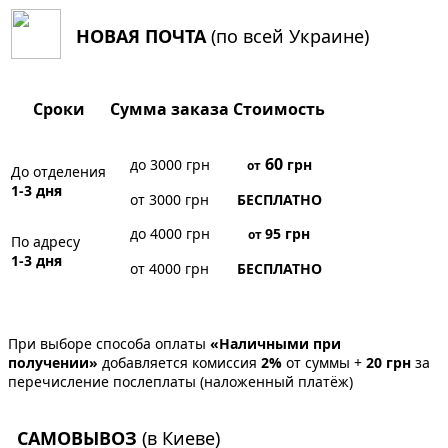
НОВАЯ ПОЧТА
(по всей Украине)
Сроки
Сумма заказа
Стоимость
60
до 3000 грн
грн
от
До отделения
1-3 дня
от 3000 грн
БЕСПЛАТНО
до 4000 грн
95
грн
от
По адресу
1-3 дня
от 4000 грн
БЕСПЛАТНО
При выборе способа оплаты
«Наличными при
получении»
добавляется комиссия
2%
от суммы +
20 грн
за
перечисление послеплаты (наложенный платёж)
САМОВЫВОЗ
(в Киеве)