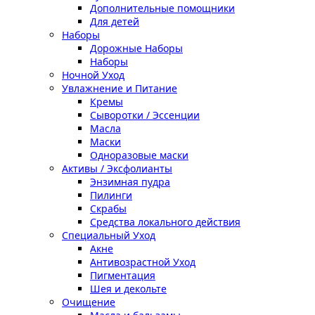
Дополнительные помощники
Для детей
Наборы
Дорожные Наборы
Наборы
Ночной Уход
Увлажнение и Питание
Кремы
Сыворотки / Эссенции
Масла
Маски
Одноразовые маски
Активы / Эксфолианты
Энзимная пудра
Пилинги
Скрабы
Средства локального действия
Специальный Уход
Акне
Антивозрастной Уход
Пигментация
Шея и декольте
Очищение