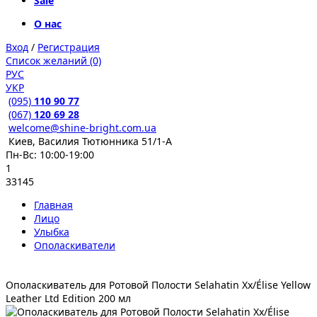
Sale
О нас
Вход
/
Регистрация
Список желаний (0)
РУС
УКР
(095)
110 90 77
(067)
120 69 28
welcome@shine-bright.com.ua
Киев, Василия Тютюнника 51/1-А
Пн-Вс: 10:00-19:00
1
33145
Главная
Лицо
Улыбка
Ополаскиватели
Ополаскиватель для Ротовой Полости Selahatin Xx/Élise Yellow
Leather Ltd Edition 200 мл