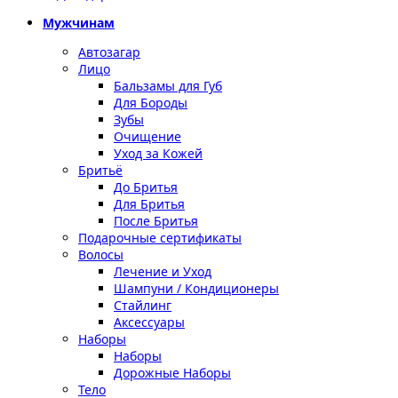
Мужчинам
Автозагар
Лицо
Бальзамы для Губ
Для Бороды
Зубы
Очищение
Уход за Кожей
Бритьё
До Бритья
Для Бритья
После Бритья
Подарочные сертификаты
Волосы
Лечение и Уход
Шампуни / Кондиционеры
Стайлинг
Аксессуары
Наборы
Наборы
Дорожные Наборы
Тело