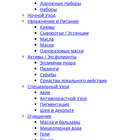
Дорожные Наборы
Наборы
Ночной Уход
Увлажнение и Питание
Кремы
Сыворотки / Эссенции
Масла
Маски
Одноразовые маски
Активы / Эксфолианты
Энзимная пудра
Пилинги
Скрабы
Средства локального действия
Специальный Уход
Акне
Антивозрастной Уход
Пигментация
Шея и декольте
Очищение
Масла и бальзамы
Мицеллярная вода
Гели
Пенки