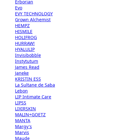
Erborian
Evo
EVY TECHNOLOGY
Grown Alchemist
HEMPZ
HISMILE
HOLIFROG
HURRAW!
HYALULIP
Invisibobble
Instytutum
James Read
Janeke
KRISTIN ESS
La Sultane de Saba
Lebon
LIP Intimate Care
LIPSS
LIXIRSKIN
MALIN+GOETZ
MANTA
Margy's
Marvis
Maude