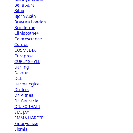
Bella Aura
Bilou
Björn Axén
Bravura London
Brioderme
Clinisoothe+
Colorescience+
Corpus
COSMEDIX
Curaprox
CURLY SHYLL
Darling
Davroe
DCL
Dermalogica
Doctors
Dr. Althea
Dr. Ceuracle
DR. FORHAIR
EMI JAY
EMMA HARDIE
Embryolisse
Elemis