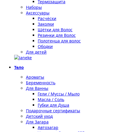
Термозащита
Наборы
Аксессуары
Расчёски
Заколки
Щётки для Волос
Резинки для Волос
Полотенца для волос
Ободки
Для детей
Тело
Ароматы
Беременность
Для Ванны
Гели / Муссы / Мыло
Масла / Соль
Губки для Душа
Подарочные сертификаты
Детский уход
Для Загара
Автозагар