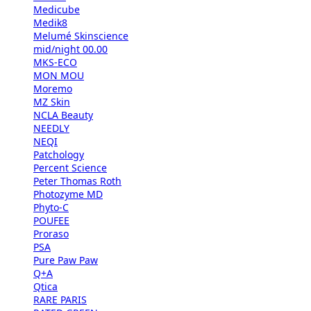
Medicube
Medik8
Melumé Skinscience
mid/night 00.00
MKS-ECO
MON MOU
Moremo
MZ Skin
NCLA Beauty
NEEDLY
NEQI
Patchology
Percent Science
Peter Thomas Roth
Photozyme MD
Phyto-C
POUFEE
Proraso
PSA
Pure Paw Paw
Q+A
Qtica
RARE PARIS