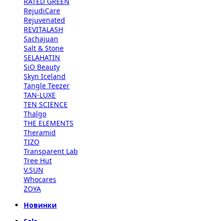
RATED GREEN
RejudiCare
Rejuvenated
REVITALASH
Sachajuan
Salt & Stone
SELAHATIN
SiO Beauty
Skyn Iceland
Tangle Teezer
TAN-LUXE
TEN SCIENCE
Thalgo
THE ELEMENTS
Theramid
TIZO
Transparent Lab
Tree Hut
V.SUN
Whocares
ZOYA
Новинки