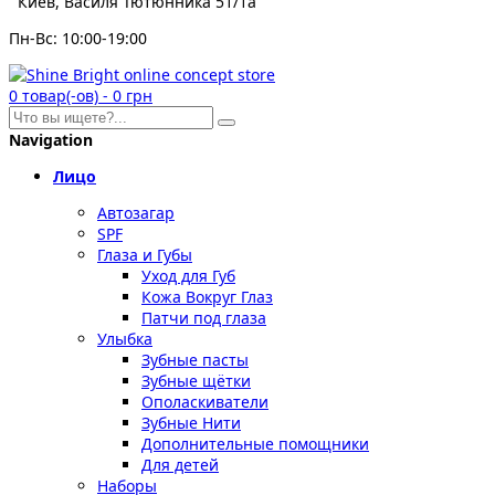
Киев, Василя Тютюнника 51/1а
Пн-Вс: 10:00-19:00
0
товар(-ов)
-
0 грн
Navigation
Лицо
Автозагар
SPF
Глаза и Губы
Уход для Губ
Кожа Вокруг Глаз
Патчи под глаза
Улыбка
Зубные пасты
Зубные щётки
Ополаскиватели
Зубные Нити
Дополнительные помощники
Для детей
Наборы