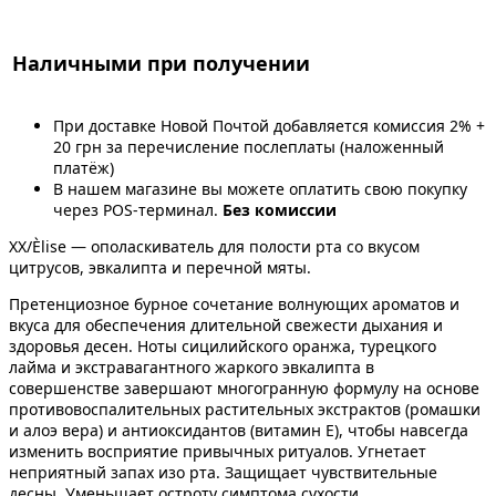
Наличными при получении
При доставке Новой Почтой добавляется комиссия 2% +
20 грн за перечисление послеплаты (наложенный
платёж)
В нашем магазине вы можете оплатить свою покупку
через POS-терминал.
Без комиссии
XX/Èlise — ополаскиватель для полости рта со вкусом
цитрусов, эвкалипта и перечной мяты.
Претенциозное бурное сочетание волнующих ароматов и
вкуса для обеспечения длительной свежести дыхания и
здоровья десен. Ноты сицилийского оранжа, турецкого
лайма и экстравагантного жаркого эвкалипта в
совершенстве завершают многогранную формулу на основе
противовоспалительных растительных экстрактов (ромашки
и алоэ вера) и антиоксидантов (витамин Е), чтобы навсегда
изменить восприятие привычных ритуалов. Угнетает
неприятный запах изо рта. Защищает чувствительные
десны. Уменьшает остроту симптома сухости.