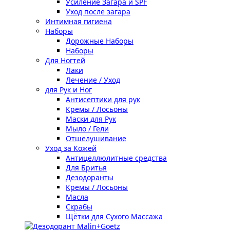
Усиление Загара и SPF
Уход после загара
Интимная гигиена
Наборы
Дорожные Наборы
Наборы
Для Ногтей
Лаки
Лечение / Уход
для Рук и Ног
Антисептики для рук
Кремы / Лосьоны
Маски для Рук
Мыло / Гели
Отшелушивание
Уход за Кожей
Антицеллюлитные средства
Для Бритья
Дезодоранты
Кремы / Лосьоны
Масла
Скрабы
Щётки для Сухого Массажа