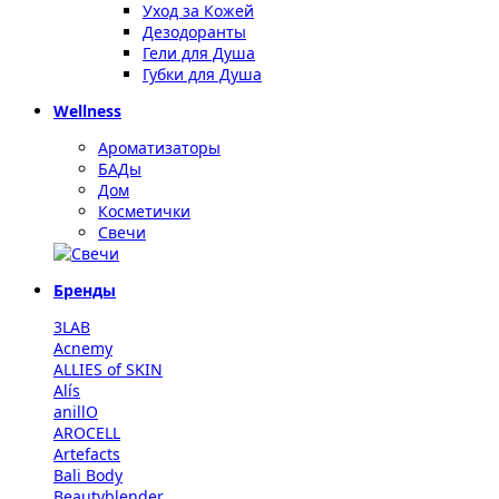
Уход за Кожей
Дезодоранты
Гели для Душа
Губки для Душа
Wellness
Ароматизаторы
БАДы
Дом
Косметички
Свечи
Бренды
3LAB
Acnemy
ALLIES of SKIN
Alís
anillO
AROCELL
Artefacts
Bali Body
Beautyblender