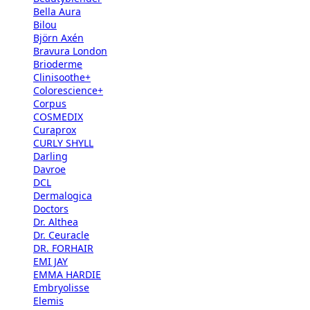
Bella Aura
Bilou
Björn Axén
Bravura London
Brioderme
Clinisoothe+
Colorescience+
Corpus
COSMEDIX
Curaprox
CURLY SHYLL
Darling
Davroe
DCL
Dermalogica
Doctors
Dr. Althea
Dr. Ceuracle
DR. FORHAIR
EMI JAY
EMMA HARDIE
Embryolisse
Elemis