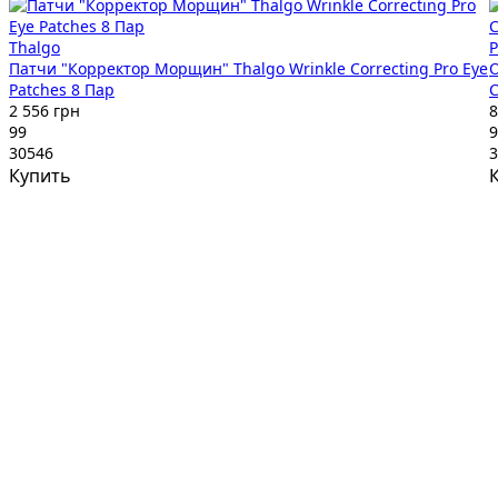
Thalgo
P
Патчи "Корректор Морщин" Thalgo Wrinkle Correcting Pro Eye
Patches 8 Пар
C
2 556 грн
8
99
9
30546
3
Купить