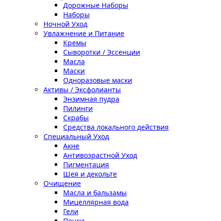
Дорожные Наборы
Наборы
Ночной Уход
Увлажнение и Питание
Кремы
Сыворотки / Эссенции
Масла
Маски
Одноразовые маски
Активы / Эксфолианты
Энзимная пудра
Пилинги
Скрабы
Средства локального действия
Специальный Уход
Акне
Антивозрастной Уход
Пигментация
Шея и декольте
Очищение
Масла и бальзамы
Мицеллярная вода
Гели
Пенки