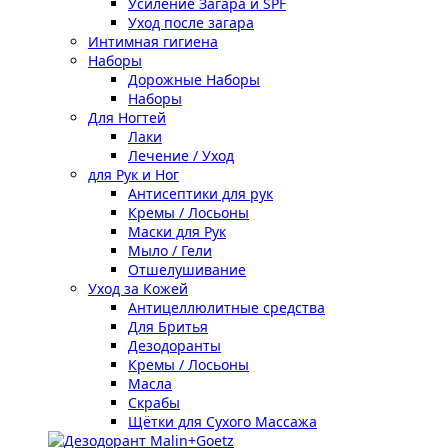
Усиление Загара и SPF
Уход после загара
Интимная гигиена
Наборы
Дорожные Наборы
Наборы
Для Ногтей
Лаки
Лечение / Уход
для Рук и Ног
Антисептики для рук
Кремы / Лосьоны
Маски для Рук
Мыло / Гели
Отшелушивание
Уход за Кожей
Антицеллюлитные средства
Для Бритья
Дезодоранты
Кремы / Лосьоны
Масла
Скрабы
Щётки для Сухого Массажа