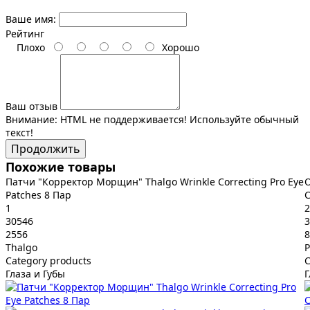
Ваше имя:
Рейтинг
Плохо
Хорошо
Ваш отзыв
Внимание:
HTML не поддерживается! Используйте обычный
текст!
Продолжить
Похожие товары
Патчи "Корректор Морщин" Thalgo Wrinkle Correcting Pro Eye
Patches 8 Пар
C
1
2
30546
3
2556
8
Thalgo
P
Category products
C
Глаза и Губы
Г