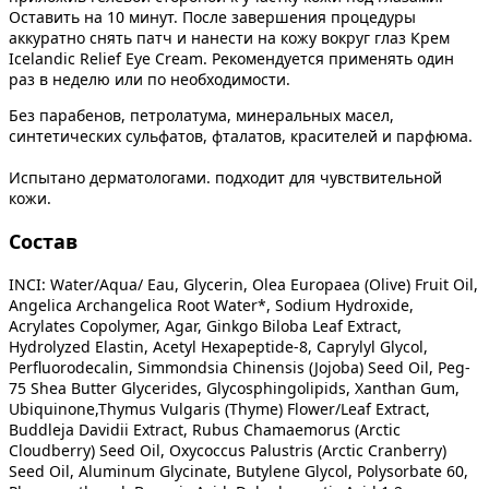
Оставить на 10 минут. После завершения процедуры
аккуратно снять патч и нанести на кожу вокруг глаз Крем
Icelandic Relief Eye Cream. Рекомендуется применять один
раз в неделю или по необходимости.
Без парабенов, петролатума, минеральных масел,
синтетических сульфатов, фталатов, красителей и парфюма.
Испытано дерматологами. подходит для чувствительной
кожи.
Состав
INCI: Water/Aqua/ Eau, Glycerin, Olea Europaea (Olive) Fruit Oil,
Angelica Archangelica Root Water*, Sodium Hydroxide,
Acrylates Copolymer, Agar, Ginkgo Biloba Leaf Extract,
Hydrolyzed Elastin, Acetyl Hexapeptide-8, Caprylyl Glycol,
Perfluorodecalin, Simmondsia Chinensis (Jojoba) Seed Oil, Peg-
75 Shea Butter Glycerides, Glycosphingolipids, Xanthan Gum,
Ubiquinone,Thymus Vulgaris (Thyme) Flower/Leaf Extract,
Buddleja Davidii Extract, Rubus Chamaemorus (Arctic
Cloudberry) Seed Oil, Oxycoccus Palustris (Arctic Cranberry)
Seed Oil, Aluminum Glycinate, Butylene Glycol, Polysorbate 60,