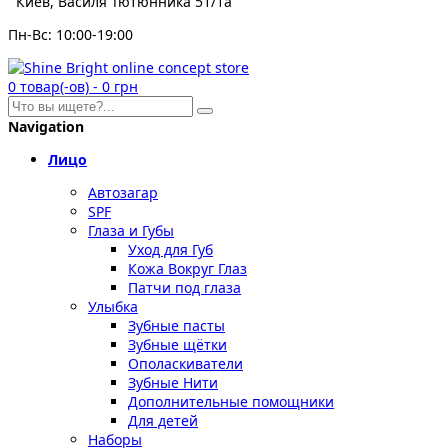
Киев, Василя Тютюнника 51/1а
Пн-Вс: 10:00-19:00
0
товар(-ов)
-
0 грн
Navigation
Лицо
Автозагар
SPF
Глаза и Губы
Уход для Губ
Кожа Вокруг Глаз
Патчи под глаза
Улыбка
Зубные пасты
Зубные щётки
Ополаскиватели
Зубные Нити
Дополнительные помощники
Для детей
Наборы