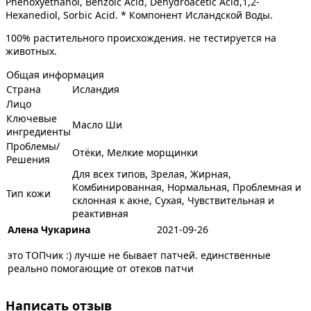
Phenoxyethanol, Benzoic Acid, Dehydroacetic Acid,1,2-
Hexanediol, Sorbic Acid. * Компонент Исландской Воды.
100% растительного происхождения. не тестируется на
животных.
Общая информация
Страна
Исландия
Лицо
Ключевые
Масло Ши
ингредиенты
Проблемы/
Отёки, Мелкие морщинки
Решения
Для всех типов, Зрелая, Жирная,
Комбинированная, Нормальная, Проблемная и
Тип кожи
склонная к акне, Сухая, Чувствительная и
реактивная
Алена Чукарина
2021-09-26
это ТОПчик :) лучше не бывает патчей. единственные
реально помогающие от отеков патчи
Написать отзыв