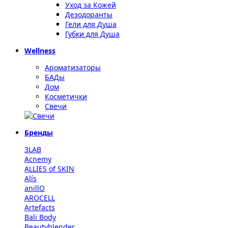
Уход за Кожей
Дезодоранты
Гели для Душа
Губки для Душа
Wellness
Ароматизаторы
БАДы
Дом
Косметички
Свечи
Бренды
3LAB
Acnemy
ALLIES of SKIN
Alís
anillO
AROCELL
Artefacts
Bali Body
Beautyblender