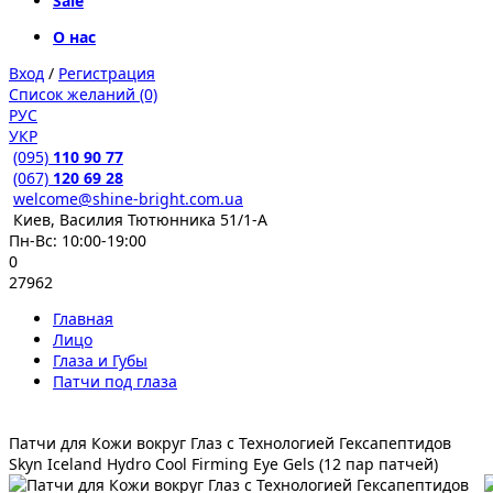
Sale
О нас
Вход
/
Регистрация
Список желаний (0)
РУС
УКР
(095)
110 90 77
(067)
120 69 28
welcome@shine-bright.com.ua
Киев, Василия Тютюнника 51/1-А
Пн-Вс: 10:00-19:00
0
27962
Главная
Лицо
Глаза и Губы
Патчи под глаза
Патчи для Кожи вокруг Глаз с Технологией Гексапептидов
Skyn Iceland Hydro Cool Firming Eye Gels (12 пар патчей)