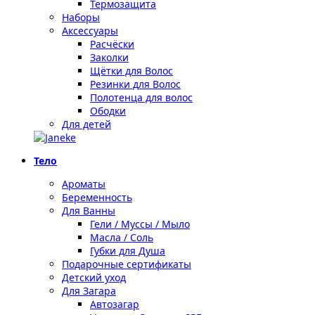
Термозащита
Наборы
Аксессуары
Расчёски
Заколки
Щётки для Волос
Резинки для Волос
Полотенца для волос
Ободки
Для детей
Тело
Ароматы
Беременность
Для Ванны
Гели / Муссы / Мыло
Масла / Соль
Губки для Душа
Подарочные сертификаты
Детский уход
Для Загара
Автозагар