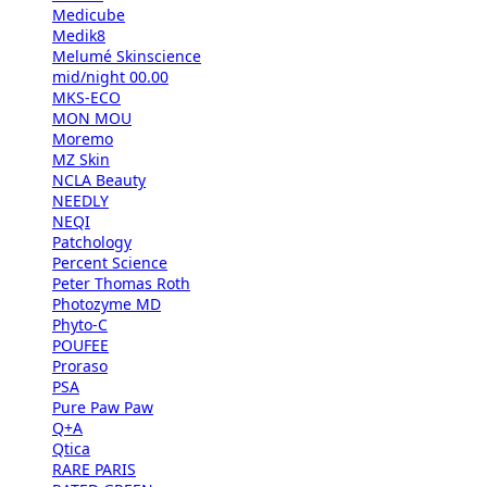
Medicube
Medik8
Melumé Skinscience
mid/night 00.00
MKS-ECO
MON MOU
Moremo
MZ Skin
NCLA Beauty
NEEDLY
NEQI
Patchology
Percent Science
Peter Thomas Roth
Photozyme MD
Phyto-C
POUFEE
Proraso
PSA
Pure Paw Paw
Q+A
Qtica
RARE PARIS