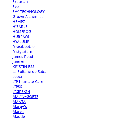
Erborian
Evo
EVY TECHNOLOGY
Grown Alchemist
HEMPZ
HISMILE
HOLIFROG
HURRAW!
HYALULIP
Invisibobble
Instytutum
James Read
Janeke
KRISTIN ESS
La Sultane de Saba
Lebon
LIP Intimate Care
LIPSS
LIXIRSKIN
MALIN+GOETZ
MANTA
Margy's
Marvis
Maude