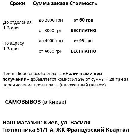
Сроки
Сумма заказа
Стоимость
60
до 3000 грн
грн
от
До отделения
1-3 дня
от 3000 грн
БЕСПЛАТНО
до 4000 грн
95
грн
от
По адресу
1-3 дня
от 4000 грн
БЕСПЛАТНО
При выборе способа оплаты
«Наличными при
получении»
добавляется комиссия
2%
от суммы +
20 грн
за
перечисление послеплаты (наложенный платёж)
САМОВЫВОЗ
(в Киеве)
Наш магазин:
Киев, ул. Василя
Тютюнника 51/1-А, ЖК Французский Квартал