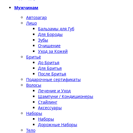
Мужчинам
Автозагар
Лицо
Бальзамы для Губ
Для Бороды
Зубы
Очищение
Уход за Кожей
Бритьё
До Бритья
Для Бритья
После Бритья
Подарочные сертификаты
Волосы
Лечение и Уход
Шампуни / Кондиционеры
Стайлинг
Аксессуары
Наборы
Наборы
Дорожные Наборы
Тело