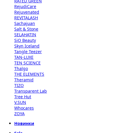
RATED GREEN
RejudiCare
Rejuvenated
REVITALASH
Sachajuan
Salt & Stone
SELAHATIN
SiO Beauty
Skyn Iceland
Tangle Teezer
TAN-LUXE
TEN SCIENCE
Thalgo
THE ELEMENTS
Theramid
TIZO
Transparent Lab
Tree Hut
V.SUN
Whocares
ZOYA
Новинки