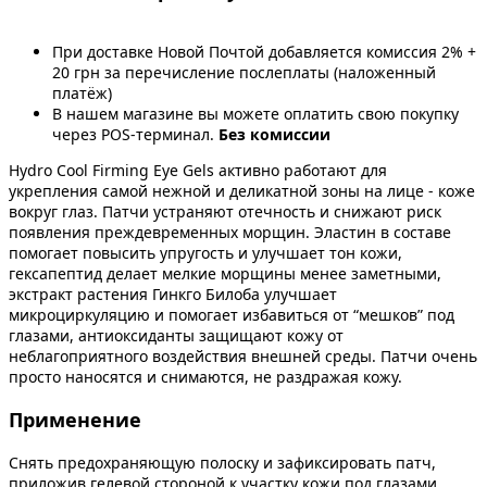
При доставке Новой Почтой добавляется комиссия 2% +
20 грн за перечисление послеплаты (наложенный
платёж)
В нашем магазине вы можете оплатить свою покупку
через POS-терминал.
Без комиссии
Hydro Cool Firming Eye Gels активно работают для
укрепления самой нежной и деликатной зоны на лице - коже
вокруг глаз. Патчи устраняют отечность и снижают риск
появления преждевременных морщин. Эластин в составе
помогает повысить упругость и улучшает тон кожи,
гексапептид делает мелкие морщины менее заметными,
экстракт растения Гинкго Билоба улучшает
микроциркуляцию и помогает избавиться от “мешков” под
глазами, антиоксиданты защищают кожу от
неблагоприятного воздействия внешней среды. Патчи очень
просто наносятся и снимаются, не раздражая кожу.
Применение
Снять предохраняющую полоску и зафиксировать патч,
приложив гелевой стороной к участку кожи под глазами.