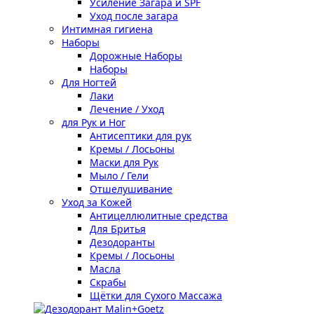
Усиление Загара и SPF
Уход после загара
Интимная гигиена
Наборы
Дорожные Наборы
Наборы
Для Ногтей
Лаки
Лечение / Уход
для Рук и Ног
Антисептики для рук
Кремы / Лосьоны
Маски для Рук
Мыло / Гели
Отшелушивание
Уход за Кожей
Антицеллюлитные средства
Для Бритья
Дезодоранты
Кремы / Лосьоны
Масла
Скрабы
Щётки для Сухого Массажа