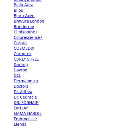
Bella Aura
Bilou
Björn Axén
Bravura London
Brioderme
Clinisoothe+
Colorescience+
Corpus
COSMEDIX
Curaprox
CURLY SHYLL
Darling
Davroe
DCL
Dermalogica
Doctors
Dr. Althea
Dr. Ceuracle
DR. FORHAIR
EMI JAY
EMMA HARDIE
Embryolisse
Elemis