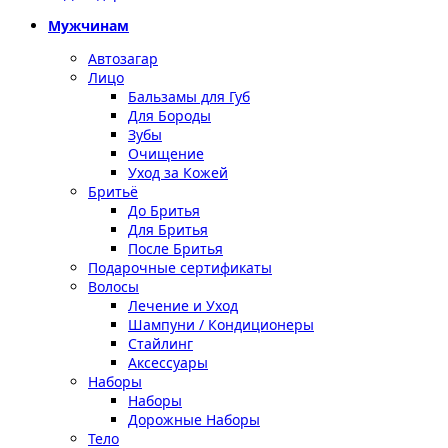
Мужчинам
Автозагар
Лицо
Бальзамы для Губ
Для Бороды
Зубы
Очищение
Уход за Кожей
Бритьё
До Бритья
Для Бритья
После Бритья
Подарочные сертификаты
Волосы
Лечение и Уход
Шампуни / Кондиционеры
Стайлинг
Аксессуары
Наборы
Наборы
Дорожные Наборы
Тело