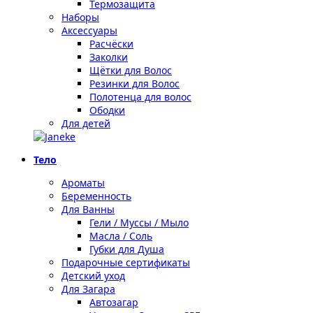
Термозащита
Наборы
Аксессуары
Расчёски
Заколки
Щётки для Волос
Резинки для Волос
Полотенца для волос
Ободки
Для детей
Тело
Ароматы
Беременность
Для Ванны
Гели / Муссы / Мыло
Масла / Соль
Губки для Душа
Подарочные сертификаты
Детский уход
Для Загара
Автозагар