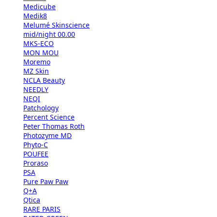
Medicube
Medik8
Melumé Skinscience
mid/night 00.00
MKS-ECO
MON MOU
Moremo
MZ Skin
NCLA Beauty
NEEDLY
NEQI
Patchology
Percent Science
Peter Thomas Roth
Photozyme MD
Phyto-C
POUFEE
Proraso
PSA
Pure Paw Paw
Q+A
Qtica
RARE PARIS