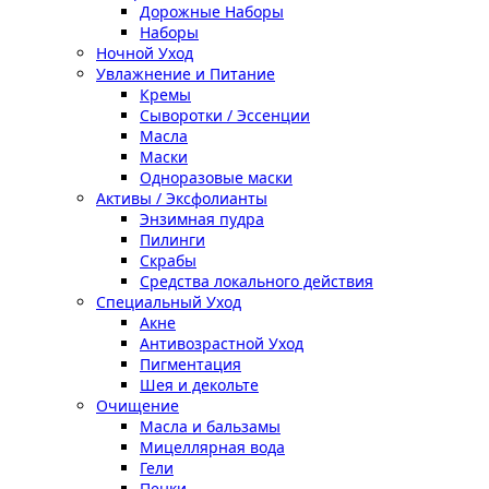
Дорожные Наборы
Наборы
Ночной Уход
Увлажнение и Питание
Кремы
Сыворотки / Эссенции
Масла
Маски
Одноразовые маски
Активы / Эксфолианты
Энзимная пудра
Пилинги
Скрабы
Средства локального действия
Специальный Уход
Акне
Антивозрастной Уход
Пигментация
Шея и декольте
Очищение
Масла и бальзамы
Мицеллярная вода
Гели
Пенки