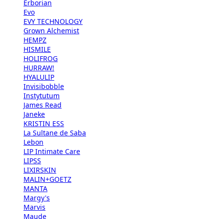
Erborian
Evo
EVY TECHNOLOGY
Grown Alchemist
HEMPZ
HISMILE
HOLIFROG
HURRAW!
HYALULIP
Invisibobble
Instytutum
James Read
Janeke
KRISTIN ESS
La Sultane de Saba
Lebon
LIP Intimate Care
LIPSS
LIXIRSKIN
MALIN+GOETZ
MANTA
Margy's
Marvis
Maude