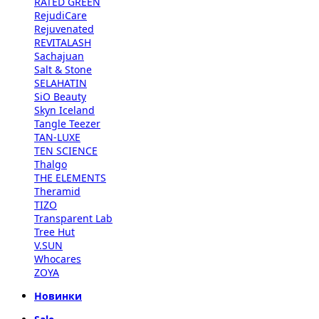
RATED GREEN
RejudiCare
Rejuvenated
REVITALASH
Sachajuan
Salt & Stone
SELAHATIN
SiO Beauty
Skyn Iceland
Tangle Teezer
TAN-LUXE
TEN SCIENCE
Thalgo
THE ELEMENTS
Theramid
TIZO
Transparent Lab
Tree Hut
V.SUN
Whocares
ZOYA
Новинки