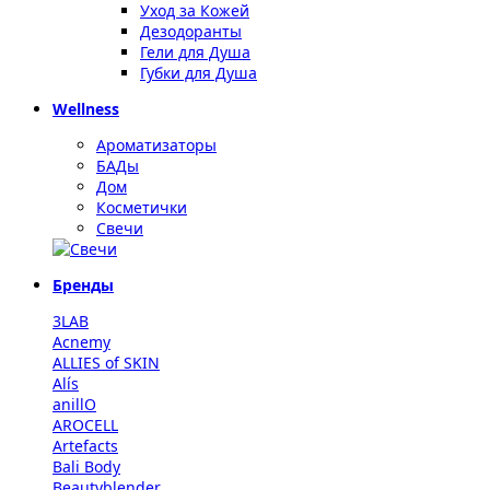
Уход за Кожей
Дезодоранты
Гели для Душа
Губки для Душа
Wellness
Ароматизаторы
БАДы
Дом
Косметички
Свечи
Бренды
3LAB
Acnemy
ALLIES of SKIN
Alís
anillO
AROCELL
Artefacts
Bali Body
Beautyblender