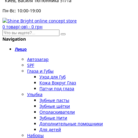
Киев, Василя Тютюнника 51/1а
Пн-Вс: 10:00-19:00
0
товар(-ов)
-
0 грн
Navigation
Лицо
Автозагар
SPF
Глаза и Губы
Уход для Губ
Кожа Вокруг Глаз
Патчи под глаза
Улыбка
Зубные пасты
Зубные щётки
Ополаскиватели
Зубные Нити
Дополнительные помощники
Для детей
Наборы