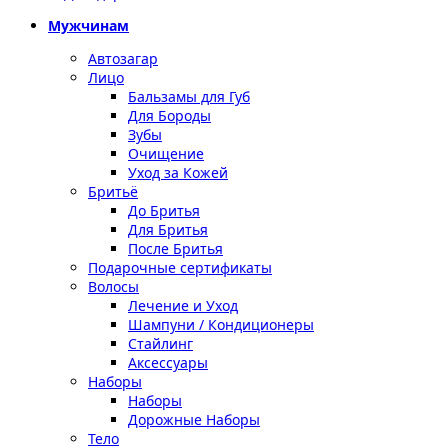
Мужчинам
Автозагар
Лицо
Бальзамы для Губ
Для Бороды
Зубы
Очищение
Уход за Кожей
Бритьё
До Бритья
Для Бритья
После Бритья
Подарочные сертификаты
Волосы
Лечение и Уход
Шампуни / Кондиционеры
Стайлинг
Аксессуары
Наборы
Наборы
Дорожные Наборы
Тело