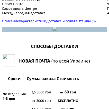
Новая Почта
V
Самовывоз в Центре
Международная доставка
A
Описание
Характеристики
Доставка и оплата
Отзывы (0)
СПОСОБЫ ДОСТАВКИ
НОВАЯ ПОЧТА
(по всей Украине)
Сроки
Сумма заказа
Стоимость
60
до 3000 грн
грн
от
До отделения
1-3 дня
от 3000 грн
БЕСПЛАТНО
до 4000 грн
95
грн