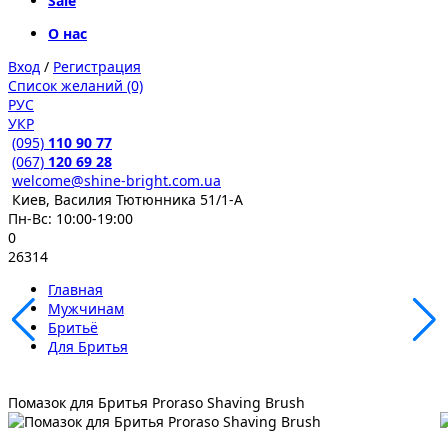
Sale
О нас
Вход
/
Регистрация
Список желаний (0)
РУС
УКР
(095)
110 90 77
(067)
120 69 28
welcome@shine-bright.com.ua
Киев, Василия Тютюнника 51/1-А
Пн-Вс: 10:00-19:00
0
26314
Главная
Мужчинам
Бритьё
Для Бритья
Помазок для Бритья Proraso Shaving Brush