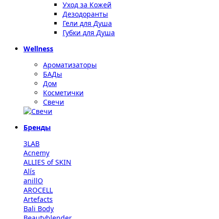
Уход за Кожей
Дезодоранты
Гели для Душа
Губки для Душа
Wellness
Ароматизаторы
БАДы
Дом
Косметички
Свечи
Бренды
3LAB
Acnemy
ALLIES of SKIN
Alís
anillO
AROCELL
Artefacts
Bali Body
Beautyblender