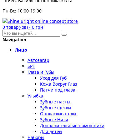
Киев, Василя Тютюнника 51/1а
Пн-Вс: 10:00-19:00
0
товар(-ов)
-
0 грн
Navigation
Лицо
Автозагар
SPF
Глаза и Губы
Уход для Губ
Кожа Вокруг Глаз
Патчи под глаза
Улыбка
Зубные пасты
Зубные щётки
Ополаскиватели
Зубные Нити
Дополнительные помощники
Для детей
Наборы