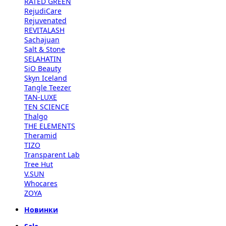
RATED GREEN
RejudiCare
Rejuvenated
REVITALASH
Sachajuan
Salt & Stone
SELAHATIN
SiO Beauty
Skyn Iceland
Tangle Teezer
TAN-LUXE
TEN SCIENCE
Thalgo
THE ELEMENTS
Theramid
TIZO
Transparent Lab
Tree Hut
V.SUN
Whocares
ZOYA
Новинки