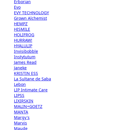
Erborian
Evo
EVY TECHNOLOGY
Grown Alchemist
HEMPZ
HISMILE
HOLIFROG
HURRAW!
HYALULIP
Invisibobble
Instytutum
James Read
Janeke
KRISTIN ESS
La Sultane de Saba
Lebon
LIP Intimate Care
LIPSS
LIXIRSKIN
MALIN+GOETZ
MANTA
Margy's
Marvis
Maude