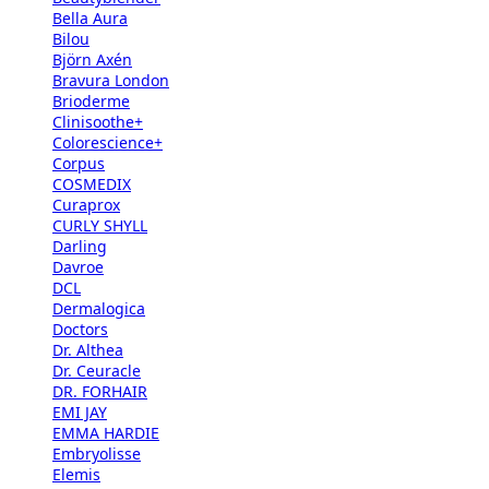
Bella Aura
Bilou
Björn Axén
Bravura London
Brioderme
Clinisoothe+
Colorescience+
Corpus
COSMEDIX
Curaprox
CURLY SHYLL
Darling
Davroe
DCL
Dermalogica
Doctors
Dr. Althea
Dr. Ceuracle
DR. FORHAIR
EMI JAY
EMMA HARDIE
Embryolisse
Elemis