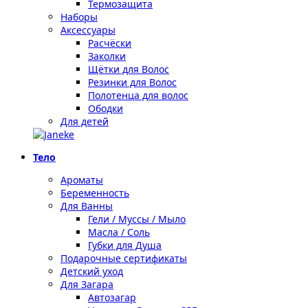
Термозащита
Наборы
Аксессуары
Расчёски
Заколки
Щётки для Волос
Резинки для Волос
Полотенца для волос
Ободки
Для детей
Тело
Ароматы
Беременность
Для Ванны
Гели / Муссы / Мыло
Масла / Соль
Губки для Душа
Подарочные сертификаты
Детский уход
Для Загара
Автозагар