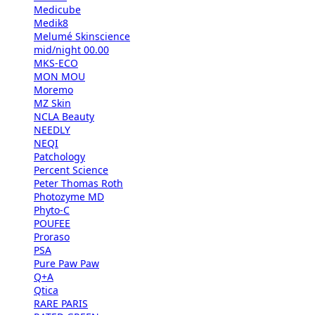
Medicube
Medik8
Melumé Skinscience
mid/night 00.00
MKS-ECO
MON MOU
Moremo
MZ Skin
NCLA Beauty
NEEDLY
NEQI
Patchology
Percent Science
Peter Thomas Roth
Photozyme MD
Phyto-C
POUFEE
Proraso
PSA
Pure Paw Paw
Q+A
Qtica
RARE PARIS