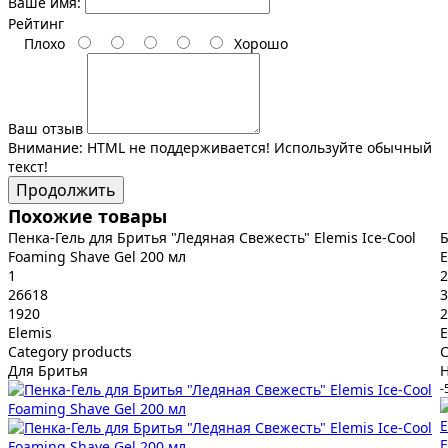
Ваше имя:
Рейтинг
Плохо
Хорошо
Ваш отзыв
Внимание:
HTML не поддерживается! Используйте обычный
текст!
Продолжить
Похожие товары
Пенка-Гель для Бритья "Ледяная Свежесть" Elemis Ice-Cool
Б
Foaming Shave Gel 200 мл
E
1
2
26618
3
1920
2
Elemis
E
Category products
C
Для Бритья
-
E