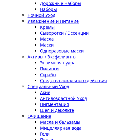
Дорожные Наборы
Наборы
Ночной Уход
Увлажнение и Питание
Кремы
Сыворотки / Эссенции
Масла
Маски
Одноразовые маски
Активы / Эксфолианты
Энзимная пудра
Пилинги
Скрабы
Средства локального действия
Специальный Уход
Акне
Антивозрастной Уход
Пигментация
Шея и декольте
Очищение
Масла и бальзамы
Мицеллярная вода
Гели
Пенки