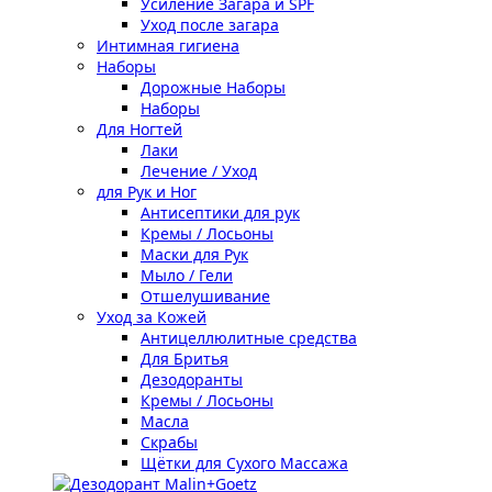
Усиление Загара и SPF
Уход после загара
Интимная гигиена
Наборы
Дорожные Наборы
Наборы
Для Ногтей
Лаки
Лечение / Уход
для Рук и Ног
Антисептики для рук
Кремы / Лосьоны
Маски для Рук
Мыло / Гели
Отшелушивание
Уход за Кожей
Антицеллюлитные средства
Для Бритья
Дезодоранты
Кремы / Лосьоны
Масла
Скрабы
Щётки для Сухого Массажа