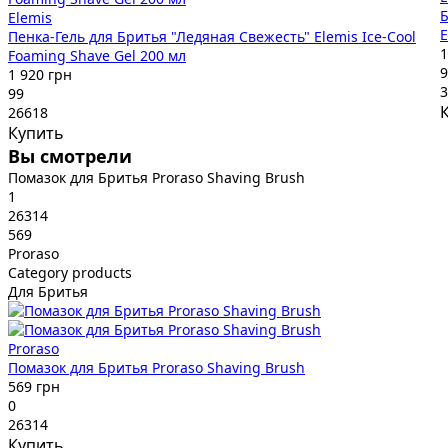
Б
Elemis
E
Пенка-Гель для Бритья "Ледяная Свежесть" Elemis Ice-Cool
1
Foaming Shave Gel 200 мл
9
1 920 грн
3
99
26618
Купить
Вы смотрели
Помазок для Бритья Proraso Shaving Brush
1
26314
569
Proraso
Category products
Для Бритья
Proraso
Помазок для Бритья Proraso Shaving Brush
569 грн
0
26314
Купить