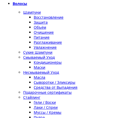
Волосы
Шампуни
Восстановление
Защита
Объём
Очищение
Питание
Разглаживание
Увлажнение
Сухие Шампуни
Смываемый Уход
Кондиционеры
Маски
Несмываемый Уход
Масла
Сыворотки / Эликсиры
Средства от Выпадения
Подарочные сертификаты
Стайлинг
Гели / Воски
Лаки / Спреи
Муссы / Кремы
Пудра