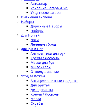
Автозагар
Усиление Загара и SPF
Уход после загара
Интимная гигиена
Наборы
Дорожные Наборы
Наборы
Для Ногтей
Лаки
Лечение / Уход
для Рук и Ног
Антисептики для рук
Кремы / Лосьоны
Маски для Рук
Мыло / Гели
Отшелушивание
Уход за Кожей
Антицеллюлитные средства
Для Бритья
Дезодоранты
Кремы / Лосьоны
Масла
Скрабы