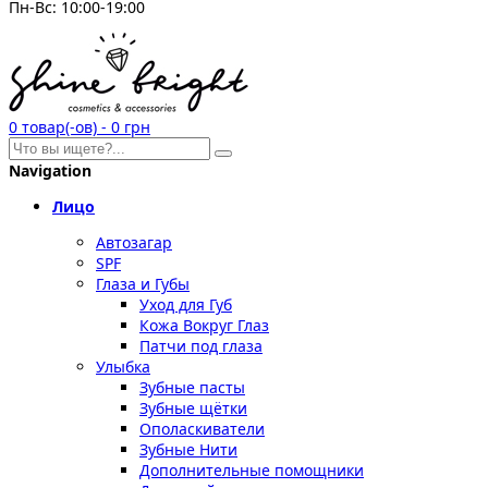
Пн-Вс: 10:00-19:00
0
товар(-ов)
-
0 грн
Navigation
Лицо
Автозагар
SPF
Глаза и Губы
Уход для Губ
Кожа Вокруг Глаз
Патчи под глаза
Улыбка
Зубные пасты
Зубные щётки
Ополаскиватели
Зубные Нити
Дополнительные помощники