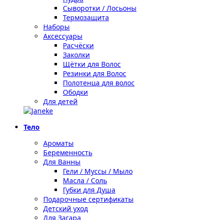
Сыворотки / Лосьоны
Термозащита
Наборы
Аксессуары
Расчёски
Заколки
Щётки для Волос
Резинки для Волос
Полотенца для волос
Ободки
Для детей
Тело
Ароматы
Беременность
Для Ванны
Гели / Муссы / Мыло
Масла / Соль
Губки для Душа
Подарочные сертификаты
Детский уход
Для Загара