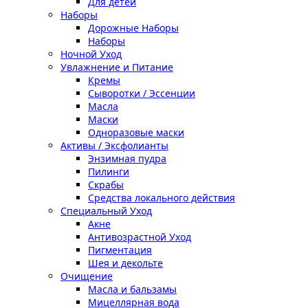
Для детей
Наборы
Дорожные Наборы
Наборы
Ночной Уход
Увлажнение и Питание
Кремы
Сыворотки / Эссенции
Масла
Маски
Одноразовые маски
Активы / Эксфолианты
Энзимная пудра
Пилинги
Скрабы
Средства локального действия
Специальный Уход
Акне
Антивозрастной Уход
Пигментация
Шея и декольте
Очищение
Масла и бальзамы
Мицеллярная вода