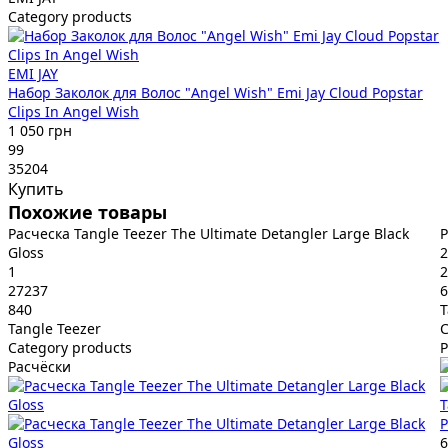
Category products
EMI JAY
Набор Заколок для Волос "Angel Wish" Emi Jay Cloud Popstar
Clips In Angel Wish
1 050 грн
99
35204
Купить
Похожие товары
Расческа Tangle Teezer The Ultimate Detangler Large Black
Р
Gloss
2
1
2
27237
6
840
T
Tangle Teezer
C
Category products
Р
Расчёски
T
Р
6