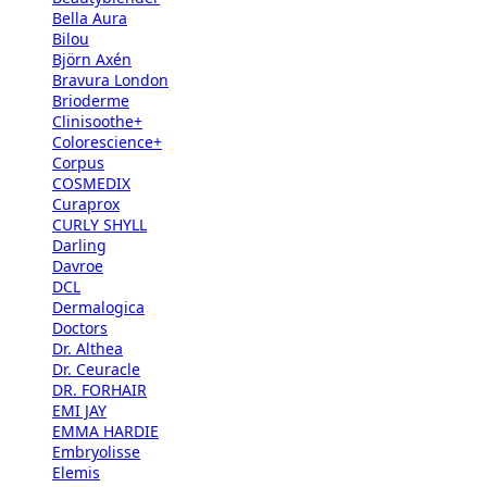
Bella Aura
Bilou
Björn Axén
Bravura London
Brioderme
Clinisoothe+
Colorescience+
Corpus
COSMEDIX
Curaprox
CURLY SHYLL
Darling
Davroe
DCL
Dermalogica
Doctors
Dr. Althea
Dr. Ceuracle
DR. FORHAIR
EMI JAY
EMMA HARDIE
Embryolisse
Elemis