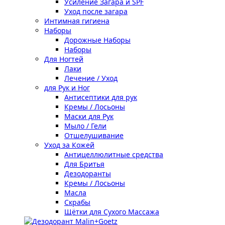
Усиление Загара и SPF
Уход после загара
Интимная гигиена
Наборы
Дорожные Наборы
Наборы
Для Ногтей
Лаки
Лечение / Уход
для Рук и Ног
Антисептики для рук
Кремы / Лосьоны
Маски для Рук
Мыло / Гели
Отшелушивание
Уход за Кожей
Антицеллюлитные средства
Для Бритья
Дезодоранты
Кремы / Лосьоны
Масла
Скрабы
Щётки для Сухого Массажа