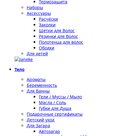
Термозащита
Наборы
Аксессуары
Расчёски
Заколки
Щётки для Волос
Резинки для Волос
Полотенца для волос
Ободки
Для детей
Тело
Ароматы
Беременность
Для Ванны
Гели / Муссы / Мыло
Масла / Соль
Губки для Душа
Подарочные сертификаты
Детский уход
Для Загара
Автозагар