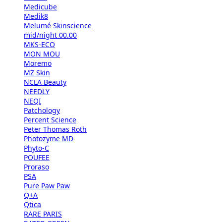
Medicube
Medik8
Melumé Skinscience
mid/night 00.00
MKS-ECO
MON MOU
Moremo
MZ Skin
NCLA Beauty
NEEDLY
NEQI
Patchology
Percent Science
Peter Thomas Roth
Photozyme MD
Phyto-C
POUFEE
Proraso
PSA
Pure Paw Paw
Q+A
Qtica
RARE PARIS