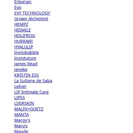
Erborian
Evo
EVY TECHNOLOGY
Grown Alchemist
HEMPZ
HISMILE
HOLIFROG
HURRAW!
HYALULIP
Invisibobble
Instytutum
James Read
Janeke
KRISTIN ESS
La Sultane de Saba
Lebon
LIP Intimate Care
LIPSS
LIXIRSKIN
MALIN+GOETZ
MANTA
Margy's
Marvis
Maude