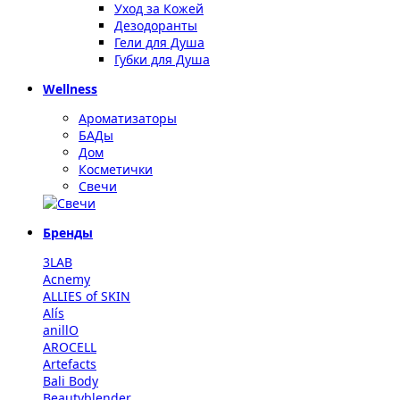
Уход за Кожей
Дезодоранты
Гели для Душа
Губки для Душа
Wellness
Ароматизаторы
БАДы
Дом
Косметички
Свечи
Бренды
3LAB
Acnemy
ALLIES of SKIN
Alís
anillO
AROCELL
Artefacts
Bali Body
Beautyblender