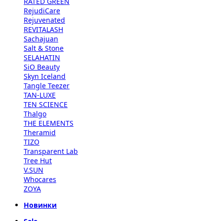
RATED GREEN
RejudiCare
Rejuvenated
REVITALASH
Sachajuan
Salt & Stone
SELAHATIN
SiO Beauty
Skyn Iceland
Tangle Teezer
TAN-LUXE
TEN SCIENCE
Thalgo
THE ELEMENTS
Theramid
TIZO
Transparent Lab
Tree Hut
V.SUN
Whocares
ZOYA
Новинки