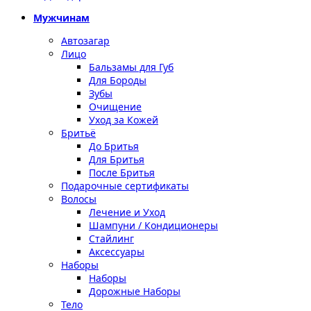
Мужчинам
Автозагар
Лицо
Бальзамы для Губ
Для Бороды
Зубы
Очищение
Уход за Кожей
Бритьё
До Бритья
Для Бритья
После Бритья
Подарочные сертификаты
Волосы
Лечение и Уход
Шампуни / Кондиционеры
Стайлинг
Аксессуары
Наборы
Наборы
Дорожные Наборы
Тело