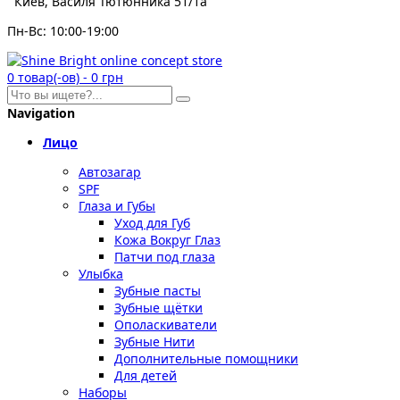
Киев, Василя Тютюнника 51/1а
Пн-Вс: 10:00-19:00
0
товар(-ов)
-
0 грн
Navigation
Лицо
Автозагар
SPF
Глаза и Губы
Уход для Губ
Кожа Вокруг Глаз
Патчи под глаза
Улыбка
Зубные пасты
Зубные щётки
Ополаскиватели
Зубные Нити
Дополнительные помощники
Для детей
Наборы