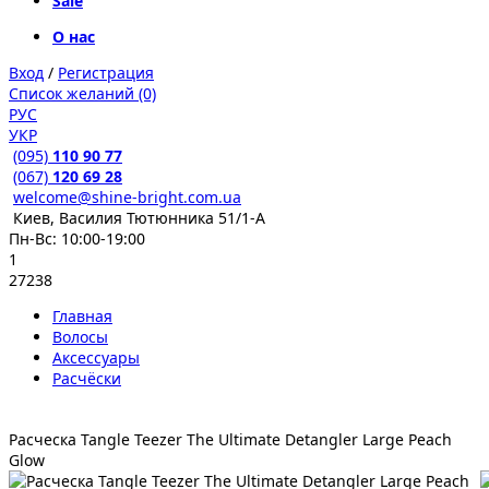
Sale
О нас
Вход
/
Регистрация
Список желаний (0)
РУС
УКР
(095)
110 90 77
(067)
120 69 28
welcome@shine-bright.com.ua
Киев, Василия Тютюнника 51/1-А
Пн-Вс: 10:00-19:00
1
27238
Главная
Волосы
Аксессуары
Расчёски
Расческа Tangle Teezer The Ultimate Detangler Large Peach
Glow