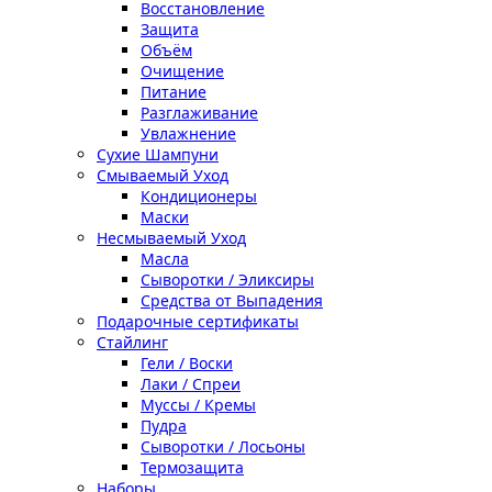
Восстановление
Защита
Объём
Очищение
Питание
Разглаживание
Увлажнение
Сухие Шампуни
Смываемый Уход
Кондиционеры
Маски
Несмываемый Уход
Масла
Сыворотки / Эликсиры
Средства от Выпадения
Подарочные сертификаты
Стайлинг
Гели / Воски
Лаки / Спреи
Муссы / Кремы
Пудра
Сыворотки / Лосьоны
Термозащита
Наборы