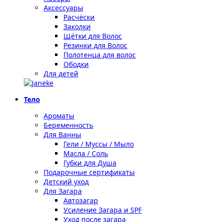
Аксессуары
Расчёски
Заколки
Щётки для Волос
Резинки для Волос
Полотенца для волос
Ободки
Для детей
Тело
Ароматы
Беременность
Для Ванны
Гели / Муссы / Мыло
Масла / Соль
Губки для Душа
Подарочные сертификаты
Детский уход
Для Загара
Автозагар
Усиление Загара и SPF
Уход после загара