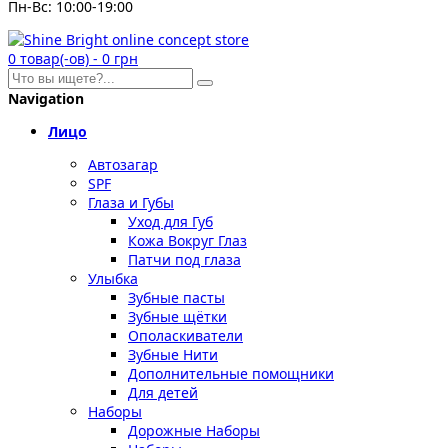
Пн-Вс: 10:00-19:00
0
товар(-ов)
-
0 грн
Navigation
Лицо
Автозагар
SPF
Глаза и Губы
Уход для Губ
Кожа Вокруг Глаз
Патчи под глаза
Улыбка
Зубные пасты
Зубные щётки
Ополаскиватели
Зубные Нити
Дополнительные помощники
Для детей
Наборы
Дорожные Наборы