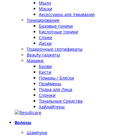
Мыло
Маски
Аксессуары для Умывания
Тонизирование
Базовые тоники
Кислотные тоники
Спреи
Диски
Подарочные сертификаты
Beauty-гаджеты
Макияж
Брови
Кисти
Помады / Блески
Праймеры
Пудра для Лица
Спонжи
Тональные Средства
Хайлайтеры
Волосы
Шампуни