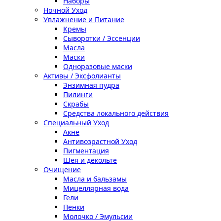
Наборы
Ночной Уход
Увлажнение и Питание
Кремы
Сыворотки / Эссенции
Масла
Маски
Одноразовые маски
Активы / Эксфолианты
Энзимная пудра
Пилинги
Скрабы
Средства локального действия
Специальный Уход
Акне
Антивозрастной Уход
Пигментация
Шея и декольте
Очищение
Масла и бальзамы
Мицеллярная вода
Гели
Пенки
Молочко / Эмульсии