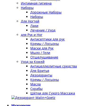
Интимная гигиена
Наборы
Дорожные Наборы
Наборы
Для Ногтей
Лаки
Лечение / Уход
для Рук и Ног
Антисептики для рук
Кремы / Лосьоны
Маски для Рук
Мыло / Гели
Отшелушивание
Уход за Кожей
Антицеллюлитные средства
Для Бритья
Дезодоранты
Кремы / Лосьоны
Масла
Скрабы
Щётки для Сухого Массажа
Мужчинам