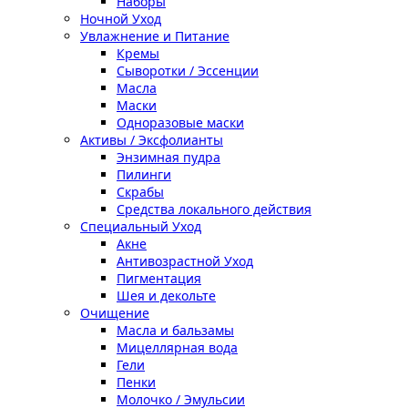
Наборы
Ночной Уход
Увлажнение и Питание
Кремы
Сыворотки / Эссенции
Масла
Маски
Одноразовые маски
Активы / Эксфолианты
Энзимная пудра
Пилинги
Скрабы
Средства локального действия
Специальный Уход
Акне
Антивозрастной Уход
Пигментация
Шея и декольте
Очищение
Масла и бальзамы
Мицеллярная вода
Гели
Пенки
Молочко / Эмульсии