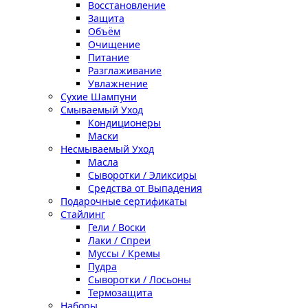
Восстановление
Защита
Объём
Очищение
Питание
Разглаживание
Увлажнение
Сухие Шампуни
Смываемый Уход
Кондиционеры
Маски
Несмываемый Уход
Масла
Сыворотки / Эликсиры
Средства от Выпадения
Подарочные сертификаты
Стайлинг
Гели / Воски
Лаки / Спреи
Муссы / Кремы
Пудра
Сыворотки / Лосьоны
Термозащита
Наборы