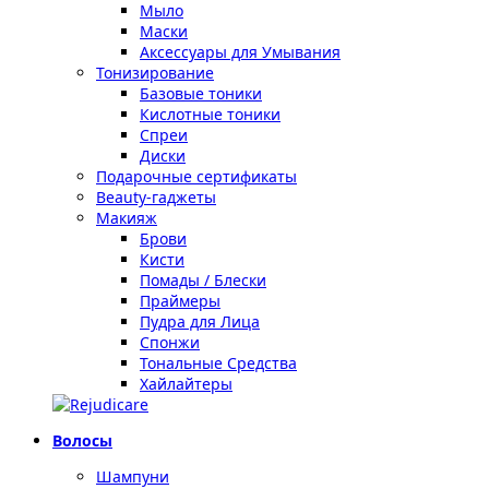
Мыло
Маски
Аксессуары для Умывания
Тонизирование
Базовые тоники
Кислотные тоники
Спреи
Диски
Подарочные сертификаты
Beauty-гаджеты
Макияж
Брови
Кисти
Помады / Блески
Праймеры
Пудра для Лица
Спонжи
Тональные Средства
Хайлайтеры
Волосы
Шампуни