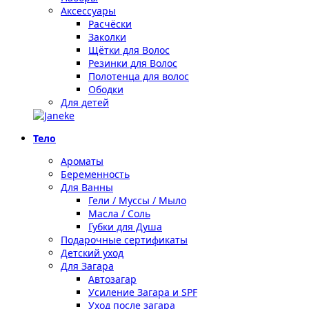
Аксессуары
Расчёски
Заколки
Щётки для Волос
Резинки для Волос
Полотенца для волос
Ободки
Для детей
Тело
Ароматы
Беременность
Для Ванны
Гели / Муссы / Мыло
Масла / Соль
Губки для Душа
Подарочные сертификаты
Детский уход
Для Загара
Автозагар
Усиление Загара и SPF
Уход после загара