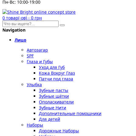
Пн-Вс: 10:00-19:00
0
товар(-ов)
-
0 грн
Navigation
Лицо
Автозагар
SPF
Глаза и Губы
Уход для Губ
Кожа Вокруг Глаз
Патчи под глаза
Улыбка
Зубные пасты
Зубные щётки
Ополаскиватели
Зубные Нити
Дополнительные помощники
Для детей
Наборы
Дорожные Наборы