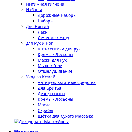
Интимная гигиена
Наборы
Дорожные Наборы
Наборы
Для Ногтей
Лаки
Лечение / Уход
для Рук и Ног
Антисептики для рук
Кремы / Лосьоны
Маски для Рук
Мыло / Гели
Отшелушивание
Уход за Кожей
Антицеллюлитные средства
Для Бритья
Дезодоранты
Кремы / Лосьоны
Масла
Скрабы
Щётки для Сухого Массажа
Мужчинам