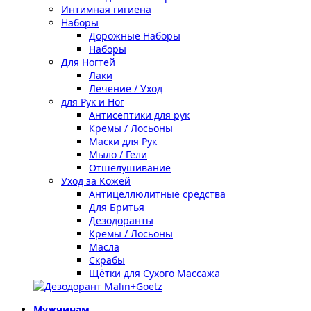
Интимная гигиена
Наборы
Дорожные Наборы
Наборы
Для Ногтей
Лаки
Лечение / Уход
для Рук и Ног
Антисептики для рук
Кремы / Лосьоны
Маски для Рук
Мыло / Гели
Отшелушивание
Уход за Кожей
Антицеллюлитные средства
Для Бритья
Дезодоранты
Кремы / Лосьоны
Масла
Скрабы
Щётки для Сухого Массажа
Мужчинам