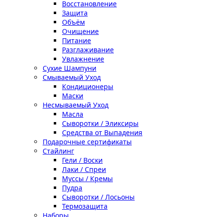
Восстановление
Защита
Объём
Очищение
Питание
Разглаживание
Увлажнение
Сухие Шампуни
Смываемый Уход
Кондиционеры
Маски
Несмываемый Уход
Масла
Сыворотки / Эликсиры
Средства от Выпадения
Подарочные сертификаты
Стайлинг
Гели / Воски
Лаки / Спреи
Муссы / Кремы
Пудра
Сыворотки / Лосьоны
Термозащита
Наборы