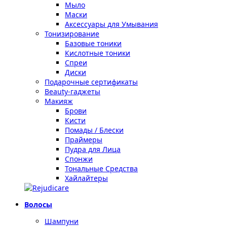
Мыло
Маски
Аксессуары для Умывания
Тонизирование
Базовые тоники
Кислотные тоники
Спреи
Диски
Подарочные сертификаты
Beauty-гаджеты
Макияж
Брови
Кисти
Помады / Блески
Праймеры
Пудра для Лица
Спонжи
Тональные Средства
Хайлайтеры
Волосы
Шампуни