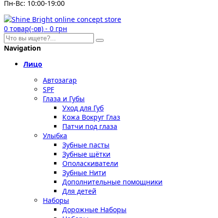
Пн-Вс: 10:00-19:00
0
товар(-ов)
-
0 грн
Navigation
Лицо
Автозагар
SPF
Глаза и Губы
Уход для Губ
Кожа Вокруг Глаз
Патчи под глаза
Улыбка
Зубные пасты
Зубные щётки
Ополаскиватели
Зубные Нити
Дополнительные помощники
Для детей
Наборы
Дорожные Наборы