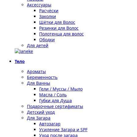
Аксессуары
Расчёски
Заколки
Щётки для Волос
Резинки для Волос
Полотенца для волос
Ободки
Для детей
Тело
Ароматы
Беременность
Для Ванны
Гели / Муссы / Мыло
Масла / Соль
Губки для Душа
Подарочные сертификаты
Детский уход
Для Загара
Автозагар
Усиление Загара и SPF
Уход после загара