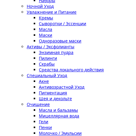
Наборы
Ночной Уход
Увлажнение и Питание
Кремы
Сыворотки / Эссенции
Масла
Маски
Одноразовые маски
Активы / Эксфолианты
Энзимная пудра
Пилинги
Скрабы
Средства локального действия
Специальный Уход
Акне
Антивозрастной Уход
Пигментация
Шея и декольте
Очищение
Масла и бальзамы
Мицеллярная вода
Гели
Пенки
Молочко / Эмульсии