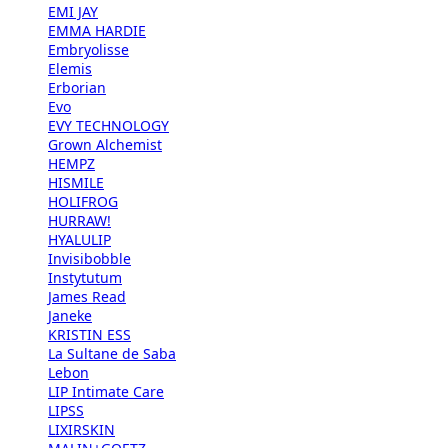
EMI JAY
EMMA HARDIE
Embryolisse
Elemis
Erborian
Evo
EVY TECHNOLOGY
Grown Alchemist
HEMPZ
HISMILE
HOLIFROG
HURRAW!
HYALULIP
Invisibobble
Instytutum
James Read
Janeke
KRISTIN ESS
La Sultane de Saba
Lebon
LIP Intimate Care
LIPSS
LIXIRSKIN