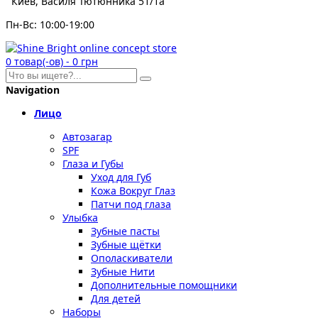
Киев, Василя Тютюнника 51/1а
Пн-Вс: 10:00-19:00
0
товар(-ов)
-
0 грн
Navigation
Лицо
Автозагар
SPF
Глаза и Губы
Уход для Губ
Кожа Вокруг Глаз
Патчи под глаза
Улыбка
Зубные пасты
Зубные щётки
Ополаскиватели
Зубные Нити
Дополнительные помощники
Для детей
Наборы