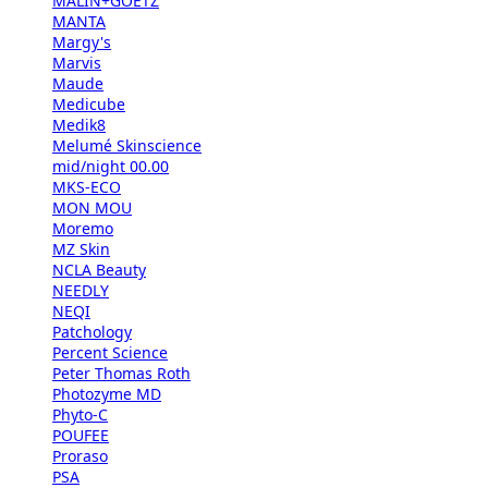
MALIN+GOETZ
MANTA
Margy's
Marvis
Maude
Medicube
Medik8
Melumé Skinscience
mid/night 00.00
MKS-ECO
MON MOU
Moremo
MZ Skin
NCLA Beauty
NEEDLY
NEQI
Patchology
Percent Science
Peter Thomas Roth
Photozyme MD
Phyto-C
POUFEE
Proraso
PSA