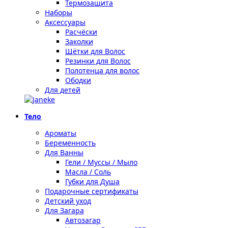
Термозащита
Наборы
Аксессуары
Расчёски
Заколки
Щётки для Волос
Резинки для Волос
Полотенца для волос
Ободки
Для детей
Тело
Ароматы
Беременность
Для Ванны
Гели / Муссы / Мыло
Масла / Соль
Губки для Душа
Подарочные сертификаты
Детский уход
Для Загара
Автозагар