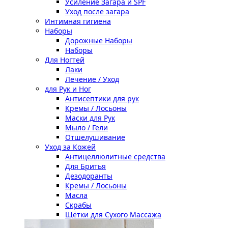
Усиление Загара и SPF
Уход после загара
Интимная гигиена
Наборы
Дорожные Наборы
Наборы
Для Ногтей
Лаки
Лечение / Уход
для Рук и Ног
Антисептики для рук
Кремы / Лосьоны
Маски для Рук
Мыло / Гели
Отшелушивание
Уход за Кожей
Антицеллюлитные средства
Для Бритья
Дезодоранты
Кремы / Лосьоны
Масла
Скрабы
Щётки для Сухого Массажа