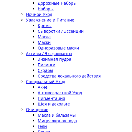
Дорожные Наборы
Наборы
Ночной Уход
Увлажнение и Питание
Кремы
Сыворотки / Эссенции
Масла
Маски
Одноразовые маски
Активы / Эксфолианты
Энзимная пудра
Пилинги
Скрабы
Средства локального действия
Специальный Уход
Акне
Антивозрастной Уход
Пигментация
Шея и декольте
Очищение
Масла и бальзамы
Мицеллярная вода
Гели
Пенки