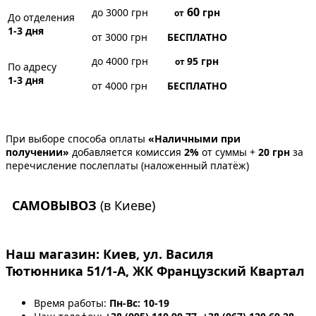
60
до 3000 грн
грн
от
До отделения
1-3 дня
от 3000 грн
БЕСПЛАТНО
до 4000 грн
95
грн
от
По адресу
1-3 дня
от 4000 грн
БЕСПЛАТНО
При выборе способа оплаты
«Наличными при
получении»
добавляется комиссия
2%
от суммы +
20 грн
за
перечисление послеплаты (наложенный платёж)
САМОВЫВОЗ
(в Киеве)
Наш магазин:
Киев, ул. Василя
Тютюнника 51/1-А, ЖК Французский Квартал
Время работы:
Пн-Вс: 10-19