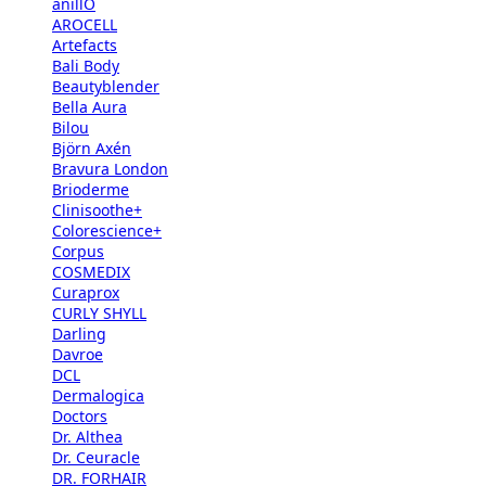
anillO
AROCELL
Artefacts
Bali Body
Beautyblender
Bella Aura
Bilou
Björn Axén
Bravura London
Brioderme
Clinisoothe+
Colorescience+
Corpus
COSMEDIX
Curaprox
CURLY SHYLL
Darling
Davroe
DCL
Dermalogica
Doctors
Dr. Althea
Dr. Ceuracle
DR. FORHAIR