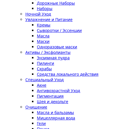
Дорожные Наборы
Наборы
Ночной Уход
Увлажнение и Питание
Кремы
Сыворотки / Эссенции
Масла
Маски
Одноразовые маски
Активы / Эксфолианты
Энзимная пудра
Пилинги
Скрабы
Средства локального действия
Специальный Уход
Акне
Антивозрастной Уход
Пигментация
Шея и декольте
Очищение
Масла и бальзамы
Мицеллярная вода
Гели
Пенки