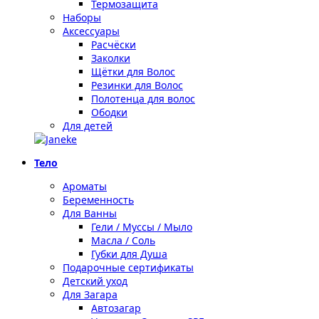
Термозащита
Наборы
Аксессуары
Расчёски
Заколки
Щётки для Волос
Резинки для Волос
Полотенца для волос
Ободки
Для детей
Тело
Ароматы
Беременность
Для Ванны
Гели / Муссы / Мыло
Масла / Соль
Губки для Душа
Подарочные сертификаты
Детский уход
Для Загара
Автозагар