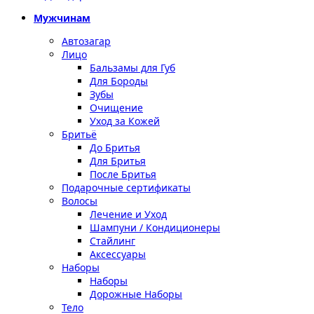
Мужчинам
Автозагар
Лицо
Бальзамы для Губ
Для Бороды
Зубы
Очищение
Уход за Кожей
Бритьё
До Бритья
Для Бритья
После Бритья
Подарочные сертификаты
Волосы
Лечение и Уход
Шампуни / Кондиционеры
Стайлинг
Аксессуары
Наборы
Наборы
Дорожные Наборы
Тело