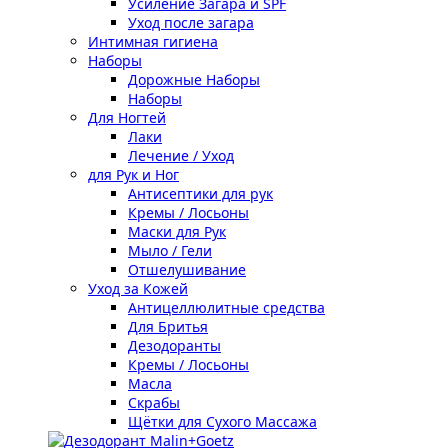
Усиление Загара и SPF
Уход после загара
Интимная гигиена
Наборы
Дорожные Наборы
Наборы
Для Ногтей
Лаки
Лечение / Уход
для Рук и Ног
Антисептики для рук
Кремы / Лосьоны
Маски для Рук
Мыло / Гели
Отшелушивание
Уход за Кожей
Антицеллюлитные средства
Для Бритья
Дезодоранты
Кремы / Лосьоны
Масла
Скрабы
Щётки для Сухого Массажа