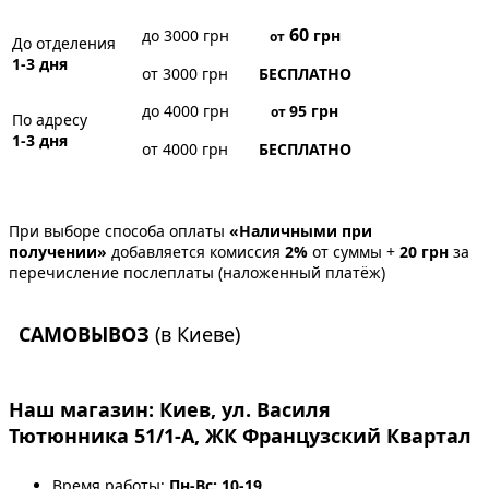
60
до 3000 грн
грн
от
До отделения
1-3 дня
от 3000 грн
БЕСПЛАТНО
до 4000 грн
95
грн
от
По адресу
1-3 дня
от 4000 грн
БЕСПЛАТНО
При выборе способа оплаты
«Наличными при
получении»
добавляется комиссия
2%
от суммы +
20 грн
за
перечисление послеплаты (наложенный платёж)
САМОВЫВОЗ
(в Киеве)
Наш магазин:
Киев, ул. Василя
Тютюнника 51/1-А, ЖК Французский Квартал
Время работы:
Пн-Вс: 10-19