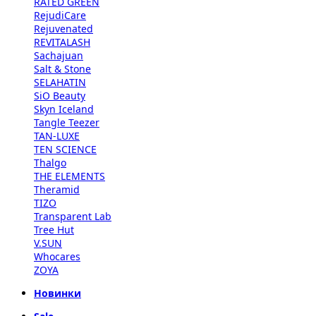
RATED GREEN
RejudiCare
Rejuvenated
REVITALASH
Sachajuan
Salt & Stone
SELAHATIN
SiO Beauty
Skyn Iceland
Tangle Teezer
TAN-LUXE
TEN SCIENCE
Thalgo
THE ELEMENTS
Theramid
TIZO
Transparent Lab
Tree Hut
V.SUN
Whocares
ZOYA
Новинки