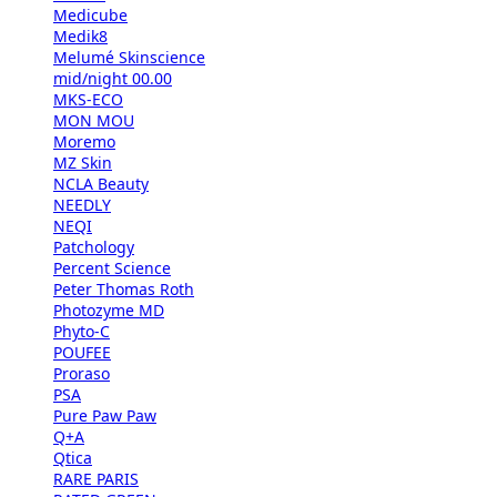
Medicube
Medik8
Melumé Skinscience
mid/night 00.00
MKS-ECO
MON MOU
Moremo
MZ Skin
NCLA Beauty
NEEDLY
NEQI
Patchology
Percent Science
Peter Thomas Roth
Photozyme MD
Phyto-C
POUFEE
Proraso
PSA
Pure Paw Paw
Q+A
Qtica
RARE PARIS