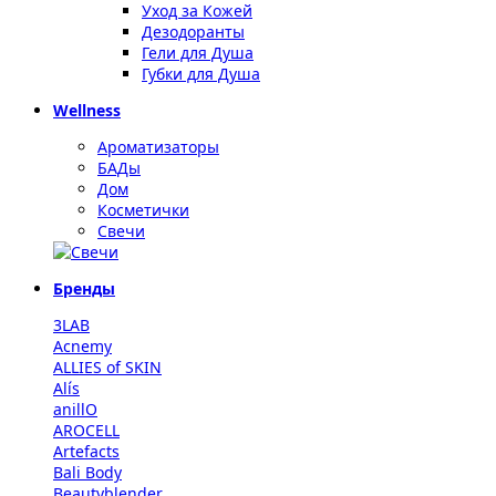
Уход за Кожей
Дезодоранты
Гели для Душа
Губки для Душа
Wellness
Ароматизаторы
БАДы
Дом
Косметички
Свечи
Бренды
3LAB
Acnemy
ALLIES of SKIN
Alís
anillO
AROCELL
Artefacts
Bali Body
Beautyblender