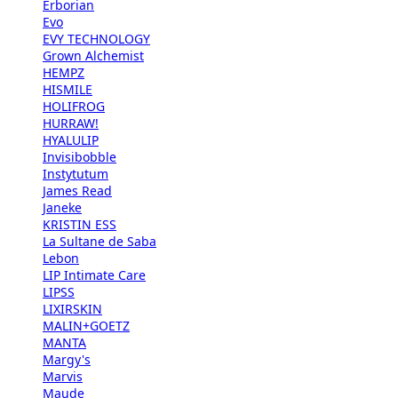
Erborian
Evo
EVY TECHNOLOGY
Grown Alchemist
HEMPZ
HISMILE
HOLIFROG
HURRAW!
HYALULIP
Invisibobble
Instytutum
James Read
Janeke
KRISTIN ESS
La Sultane de Saba
Lebon
LIP Intimate Care
LIPSS
LIXIRSKIN
MALIN+GOETZ
MANTA
Margy's
Marvis
Maude