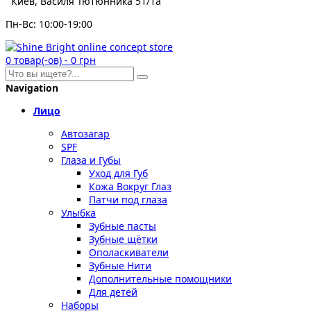
Киев, Василя Тютюнника 51/1а
Пн-Вс: 10:00-19:00
0
товар(-ов)
-
0 грн
Navigation
Лицо
Автозагар
SPF
Глаза и Губы
Уход для Губ
Кожа Вокруг Глаз
Патчи под глаза
Улыбка
Зубные пасты
Зубные щётки
Ополаскиватели
Зубные Нити
Дополнительные помощники
Для детей
Наборы