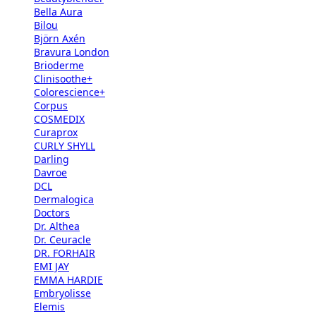
Bella Aura
Bilou
Björn Axén
Bravura London
Brioderme
Clinisoothe+
Colorescience+
Corpus
COSMEDIX
Curaprox
CURLY SHYLL
Darling
Davroe
DCL
Dermalogica
Doctors
Dr. Althea
Dr. Ceuracle
DR. FORHAIR
EMI JAY
EMMA HARDIE
Embryolisse
Elemis