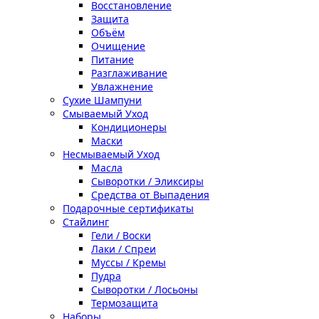
Восстановление
Защита
Объём
Очищение
Питание
Разглаживание
Увлажнение
Сухие Шампуни
Смываемый Уход
Кондиционеры
Маски
Несмываемый Уход
Масла
Сыворотки / Эликсиры
Средства от Выпадения
Подарочные сертификаты
Стайлинг
Гели / Воски
Лаки / Спреи
Муссы / Кремы
Пудра
Сыворотки / Лосьоны
Термозащита
Наборы