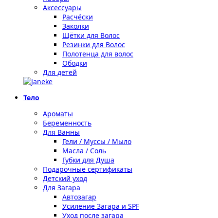
Аксессуары
Расчёски
Заколки
Щётки для Волос
Резинки для Волос
Полотенца для волос
Ободки
Для детей
Тело
Ароматы
Беременность
Для Ванны
Гели / Муссы / Мыло
Масла / Соль
Губки для Душа
Подарочные сертификаты
Детский уход
Для Загара
Автозагар
Усиление Загара и SPF
Уход после загара