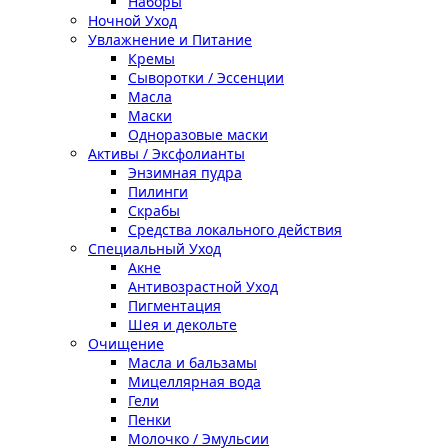
Наборы
Ночной Уход
Увлажнение и Питание
Кремы
Сыворотки / Эссенции
Масла
Маски
Одноразовые маски
Активы / Эксфолианты
Энзимная пудра
Пилинги
Скрабы
Средства локального действия
Специальный Уход
Акне
Антивозрастной Уход
Пигментация
Шея и декольте
Очищение
Масла и бальзамы
Мицеллярная вода
Гели
Пенки
Молочко / Эмульсии