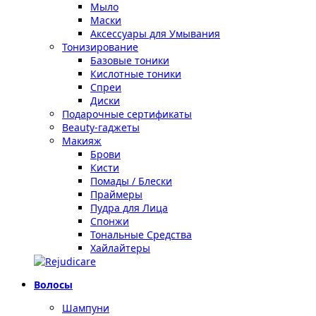
Мыло
Маски
Аксессуары для Умывания
Тонизирование
Базовые тоники
Кислотные тоники
Спреи
Диски
Подарочные сертификаты
Beauty-гаджеты
Макияж
Брови
Кисти
Помады / Блески
Праймеры
Пудра для Лица
Спонжи
Тональные Средства
Хайлайтеры
Волосы
Шампуни