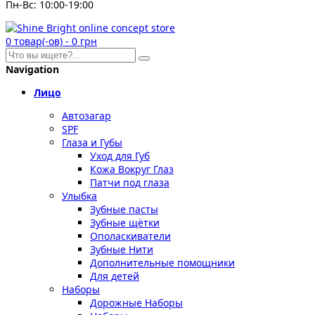
Пн-Вс: 10:00-19:00
0
товар(-ов)
-
0 грн
Navigation
Лицо
Автозагар
SPF
Глаза и Губы
Уход для Губ
Кожа Вокруг Глаз
Патчи под глаза
Улыбка
Зубные пасты
Зубные щётки
Ополаскиватели
Зубные Нити
Дополнительные помощники
Для детей
Наборы
Дорожные Наборы