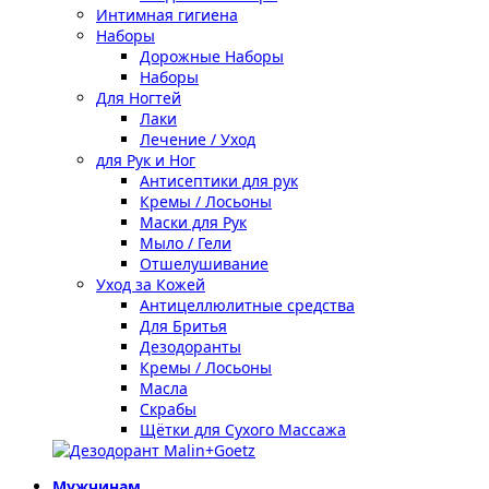
Интимная гигиена
Наборы
Дорожные Наборы
Наборы
Для Ногтей
Лаки
Лечение / Уход
для Рук и Ног
Антисептики для рук
Кремы / Лосьоны
Маски для Рук
Мыло / Гели
Отшелушивание
Уход за Кожей
Антицеллюлитные средства
Для Бритья
Дезодоранты
Кремы / Лосьоны
Масла
Скрабы
Щётки для Сухого Массажа
Мужчинам