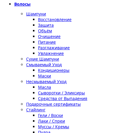
Волосы
Шампуни
Восстановление
Защита
Объём
Очищение
Питание
Разглаживание
Увлажнение
Сухие Шампуни
Смываемый Уход
Кондиционеры
Маски
Несмываемый Уход
Масла
Сыворотки / Эликсиры
Средства от Выпадения
Подарочные сертификаты
Стайлинг
Гели / Воски
Лаки / Спреи
Муссы / Кремы
Пудра