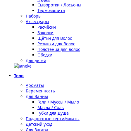
Сыворотки / Лосьоны
Термозащита
Наборы
Аксессуары
Расчёски
Заколки
Щётки для Волос
Резинки для Волос
Полотенца для волос
Ободки
Для детей
Тело
Ароматы
Беременность
Для Ванны
Гели / Муссы / Мыло
Масла / Соль
Губки для Душа
Подарочные сертификаты
Детский уход
Для Загара