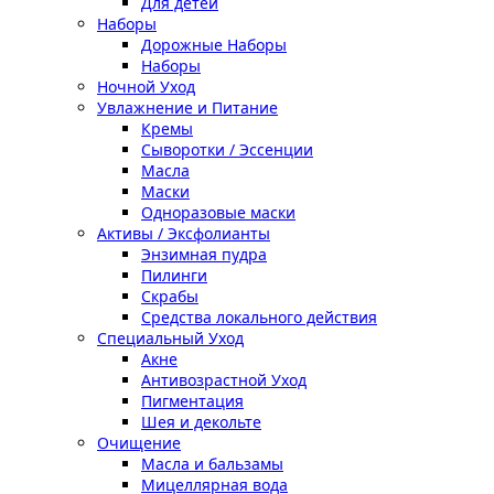
Для детей
Наборы
Дорожные Наборы
Наборы
Ночной Уход
Увлажнение и Питание
Кремы
Сыворотки / Эссенции
Масла
Маски
Одноразовые маски
Активы / Эксфолианты
Энзимная пудра
Пилинги
Скрабы
Средства локального действия
Специальный Уход
Акне
Антивозрастной Уход
Пигментация
Шея и декольте
Очищение
Масла и бальзамы
Мицеллярная вода