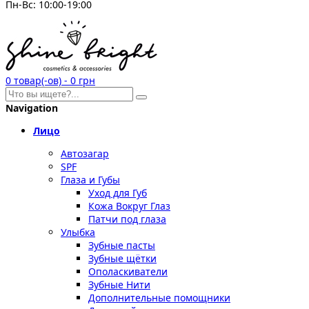
Пн-Вс: 10:00-19:00
0
товар(-ов)
-
0 грн
Navigation
Лицо
Автозагар
SPF
Глаза и Губы
Уход для Губ
Кожа Вокруг Глаз
Патчи под глаза
Улыбка
Зубные пасты
Зубные щётки
Ополаскиватели
Зубные Нити
Дополнительные помощники