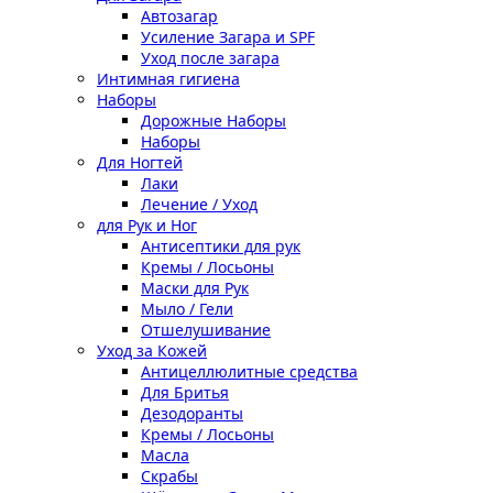
Автозагар
Усиление Загара и SPF
Уход после загара
Интимная гигиена
Наборы
Дорожные Наборы
Наборы
Для Ногтей
Лаки
Лечение / Уход
для Рук и Ног
Антисептики для рук
Кремы / Лосьоны
Маски для Рук
Мыло / Гели
Отшелушивание
Уход за Кожей
Антицеллюлитные средства
Для Бритья
Дезодоранты
Кремы / Лосьоны
Масла
Скрабы