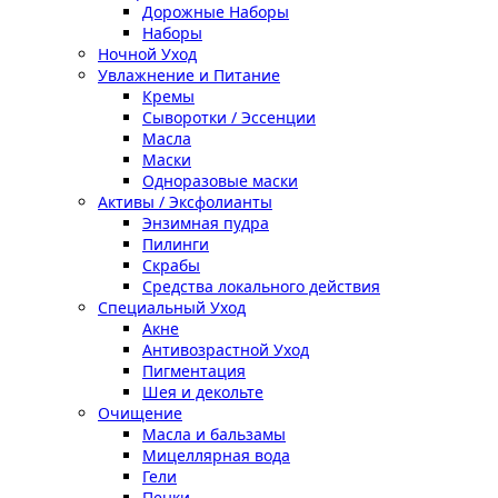
Дорожные Наборы
Наборы
Ночной Уход
Увлажнение и Питание
Кремы
Сыворотки / Эссенции
Масла
Маски
Одноразовые маски
Активы / Эксфолианты
Энзимная пудра
Пилинги
Скрабы
Средства локального действия
Специальный Уход
Акне
Антивозрастной Уход
Пигментация
Шея и декольте
Очищение
Масла и бальзамы
Мицеллярная вода
Гели
Пенки