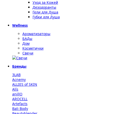
Уход за Кожей
Дезодоранты
Гели для Душа
Губки для Душа
Wellness
Ароматизаторы
БАДы
Дом
Косметички
Свечи
Бренды
3LAB
Acnemy
ALLIES of SKIN
Alís
anillO
AROCELL
Artefacts
Bali Body
Beautyblender