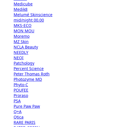
Medicube
Medik8
Melumé Skinscience
mid/night 00.00
MKS-ECO
MON MOU
Moremo
MZ Skin
NCLA Beauty
NEEDLY
NEQI
Patchology
Percent Science
Peter Thomas Roth
Photozyme MD
Phyto-C
POUFEE
Proraso
PSA
Pure Paw Paw
Q+A
Qtica
RARE PARIS