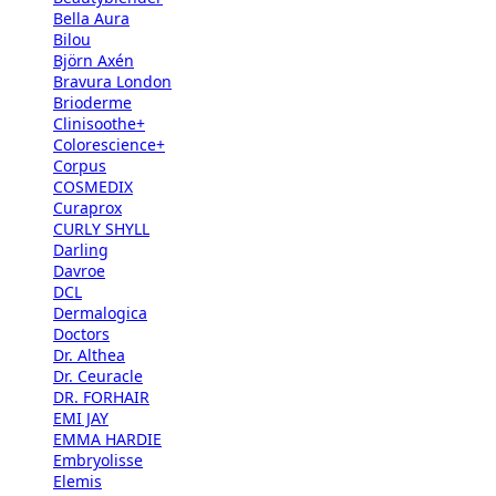
Bella Aura
Bilou
Björn Axén
Bravura London
Brioderme
Clinisoothe+
Colorescience+
Corpus
COSMEDIX
Curaprox
CURLY SHYLL
Darling
Davroe
DCL
Dermalogica
Doctors
Dr. Althea
Dr. Ceuracle
DR. FORHAIR
EMI JAY
EMMA HARDIE
Embryolisse
Elemis