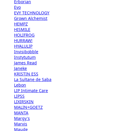
Erborian
Evo
EVY TECHNOLOGY
Grown Alchemist
HEMPZ
HISMILE
HOLIFROG
HURRAW!
HYALULIP
Invisibobble
Instytutum
James Read
Janeke
KRISTIN ESS
La Sultane de Saba
Lebon
LIP Intimate Care
LIPSS
LIXIRSKIN
MALIN+GOETZ
MANTA
Margy's
Marvis
Maude