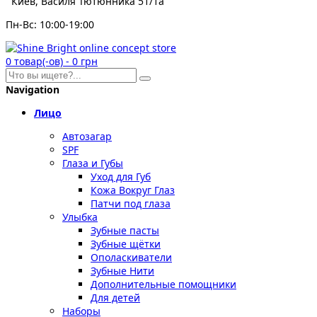
Киев, Василя Тютюнника 51/1а
Пн-Вс: 10:00-19:00
0
товар(-ов)
-
0 грн
Navigation
Лицо
Автозагар
SPF
Глаза и Губы
Уход для Губ
Кожа Вокруг Глаз
Патчи под глаза
Улыбка
Зубные пасты
Зубные щётки
Ополаскиватели
Зубные Нити
Дополнительные помощники
Для детей
Наборы