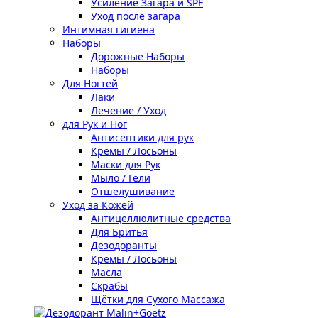
Усиление Загара и SPF
Уход после загара
Интимная гигиена
Наборы
Дорожные Наборы
Наборы
Для Ногтей
Лаки
Лечение / Уход
для Рук и Ног
Антисептики для рук
Кремы / Лосьоны
Маски для Рук
Мыло / Гели
Отшелушивание
Уход за Кожей
Антицеллюлитные средства
Для Бритья
Дезодоранты
Кремы / Лосьоны
Масла
Скрабы
Щётки для Сухого Массажа