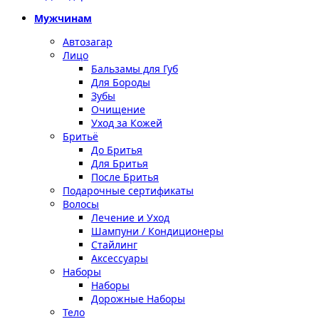
Мужчинам
Автозагар
Лицо
Бальзамы для Губ
Для Бороды
Зубы
Очищение
Уход за Кожей
Бритьё
До Бритья
Для Бритья
После Бритья
Подарочные сертификаты
Волосы
Лечение и Уход
Шампуни / Кондиционеры
Стайлинг
Аксессуары
Наборы
Наборы
Дорожные Наборы
Тело