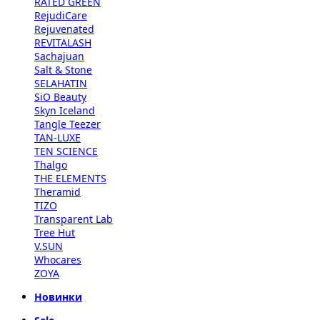
RATED GREEN
RejudiCare
Rejuvenated
REVITALASH
Sachajuan
Salt & Stone
SELAHATIN
SiO Beauty
Skyn Iceland
Tangle Teezer
TAN-LUXE
TEN SCIENCE
Thalgo
THE ELEMENTS
Theramid
TIZO
Transparent Lab
Tree Hut
V.SUN
Whocares
ZOYA
Новинки