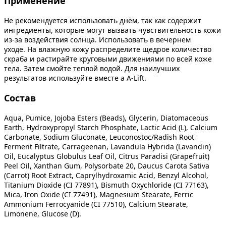
Применение
Не рекомендуется использовать днём, так как содержит
ингредиенты, которые могут вызвать чувствительность кожи
из-за воздействия солнца. Использовать в вечернем
уходе. На влажную кожу распределите щедрое количество
скраба и растирайте круговыми движениями по всей коже
тела. Затем смойте теплой водой. Для наилучших
результатов используйте вместе а A-Lift.
Состав
Aqua, Pumice, Jojoba Esters (Beads), Glycerin, Diatomaceous
Earth, Hydroxypropyl Starch Phosphate, Lactic Acid (L), Calcium
Carbonate, Sodium Gluconate, Leuconostoc/Radish Root
Ferment Filtrate, Carrageenan, Lavandula Hybrida (Lavandin)
Oil, Eucalyptus Globulus Leaf Oil, Citrus Paradisi (Grapefruit)
Peel Oil, Xanthan Gum, Polysorbate 20, Daucus Carota Sativa
(Carrot) Root Extract, Caprylhydroxamic Acid, Benzyl Alcohol,
Titanium Dioxide (CI 77891), Bismuth Oxychloride (CI 77163),
Mica, Iron Oxide (CI 77491), Magnesium Stearate, Ferric
Ammonium Ferrocyanide (CI 77510), Calcium Stearate,
Limonene, Glucose (D).