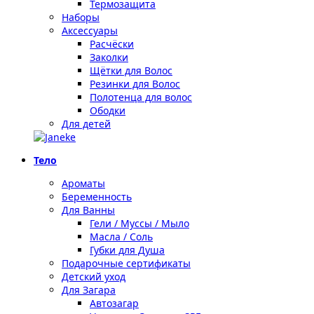
Термозащита
Наборы
Аксессуары
Расчёски
Заколки
Щётки для Волос
Резинки для Волос
Полотенца для волос
Ободки
Для детей
Тело
Ароматы
Беременность
Для Ванны
Гели / Муссы / Мыло
Масла / Соль
Губки для Душа
Подарочные сертификаты
Детский уход
Для Загара
Автозагар