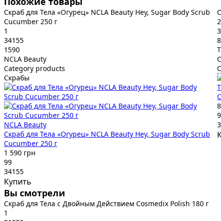
Похожие товары
Скраб для Тела «Огурец» NCLA Beauty Hey, Sugar Body Scrub
С
Cucumber 250 г
2
1
3
34155
8
1590
T
NCLA Beauty
C
Category products
Скрабы
T
С
8
9
NCLA Beauty
3
Скраб для Тела «Огурец» NCLA Beauty Hey, Sugar Body Scrub
Cucumber 250 г
1 590 грн
99
34155
Купить
Вы смотрели
Скраб для Тела с Двойным Действием Cosmedix Polish 180 г
1