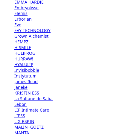
EMMA HARDIE
Embryolisse
Elemis
Erborian
Evo
EVY TECHNOLOGY
Grown Alchemist
HEMPZ
HISMILE
HOLIFROG
HURRAW!
HYALULIP
Invisibobble
Instytutum
James Read
Janeke
KRISTIN ESS
La Sultane de Saba
Lebon
LIP Intimate Care
LIPSS
LIXIRSKIN
MALIN+GOETZ
MANTA