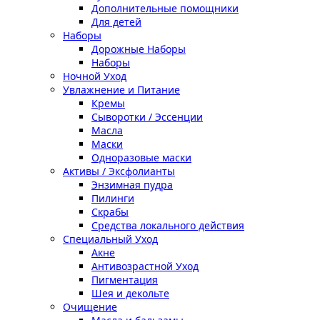
Дополнительные помощники
Для детей
Наборы
Дорожные Наборы
Наборы
Ночной Уход
Увлажнение и Питание
Кремы
Сыворотки / Эссенции
Масла
Маски
Одноразовые маски
Активы / Эксфолианты
Энзимная пудра
Пилинги
Скрабы
Средства локального действия
Специальный Уход
Акне
Антивозрастной Уход
Пигментация
Шея и декольте
Очищение