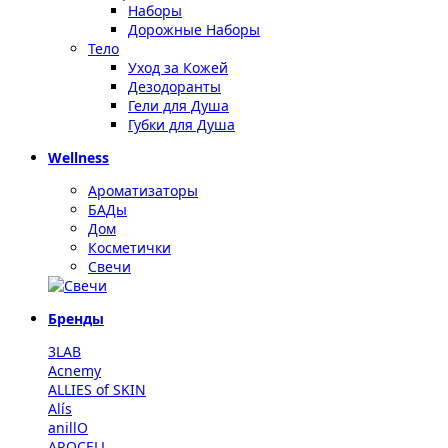
Наборы
Дорожные Наборы
Тело
Уход за Кожей
Дезодоранты
Гели для Душа
Губки для Душа
Wellness
Ароматизаторы
БАДы
Дом
Косметички
Свечи
Бренды
3LAB
Acnemy
ALLIES of SKIN
Alís
anillO
AROCELL