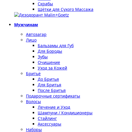
Скрабы
Щётки для Сухого Массажа
Мужчинам
Автозагар
Лицо
Бальзамы для Губ
Для Бороды
Зубы
Очищение
Уход за Кожей
Бритьё
До Бритья
Для Бритья
После Бритья
Подарочные сертификаты
Волосы
Лечение и Уход
Шампуни / Кондиционеры
Стайлинг
Аксессуары
Наборы