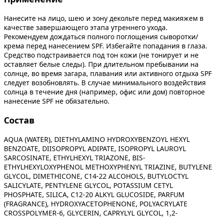
Нанесите на лицо, шею и зону декольте перед макияжем в
качестве завершающего этапа утреннего ухода.
Рекомендуем дождаться полного поглощения сыворотки/
крема перед нанесением SPF. Избегайте попадания в глаза.
Средство подстраивается под тон кожи (не тонирует и не
оставляет белые следы). При длительном пребывании на
солнце, во время загара, плавания или активного отдыха SPF
следует возобновлять. В случае минимального воздействия
солнца в течение дня (например, офис или дом) повторное
нанесение SPF не обязательно.
Состав
AQUA (WATER), DIETHYLAMINO HYDROXYBENZOYL HEXYL
BENZOATE, DIISOPROPYL ADIPATE, ISOPROPYL LAUROYL
SARCOSINATE, ETHYLHEXYL TRIAZONE, BIS-
ETHYLHEXYLOXYPHENOL METHOXYPHENYL TRIAZINE, BUTYLENE
GLYCOL, DIMETHICONE, C14-22 ALCOHOLS, BUTYLOCTYL
SALICYLATE, PENTYLENE GLYCOL, POTASSIUM CETYL
PHOSPHATE, SILICA, C12-20 ALKYL GLUCOSIDE, PARFUM
(FRAGRANCE), HYDROXYACETOPHENONE, POLYACRYLATE
CROSSPOLYMER-6, GLYCERIN, CAPRYLYL GLYCOL, 1,2-