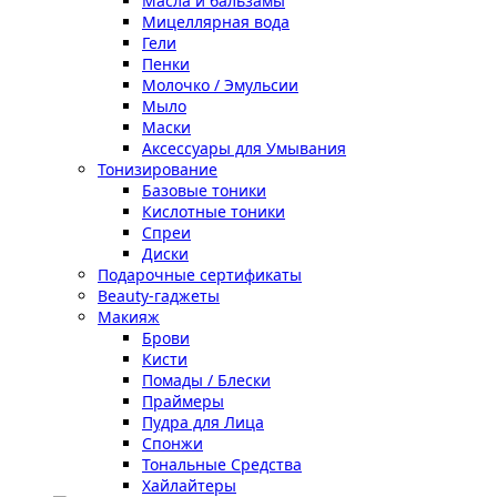
Масла и бальзамы
Мицеллярная вода
Гели
Пенки
Молочко / Эмульсии
Мыло
Маски
Аксессуары для Умывания
Тонизирование
Базовые тоники
Кислотные тоники
Спреи
Диски
Подарочные сертификаты
Beauty-гаджеты
Макияж
Брови
Кисти
Помады / Блески
Праймеры
Пудра для Лица
Спонжи
Тональные Средства
Хайлайтеры