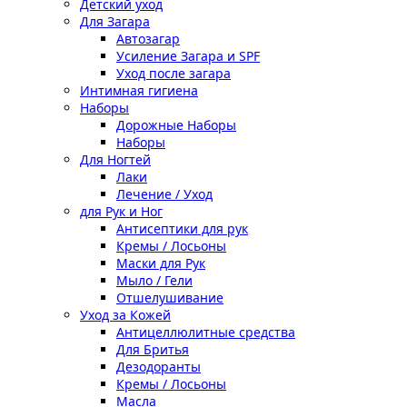
Детский уход
Для Загара
Автозагар
Усиление Загара и SPF
Уход после загара
Интимная гигиена
Наборы
Дорожные Наборы
Наборы
Для Ногтей
Лаки
Лечение / Уход
для Рук и Ног
Антисептики для рук
Кремы / Лосьоны
Маски для Рук
Мыло / Гели
Отшелушивание
Уход за Кожей
Антицеллюлитные средства
Для Бритья
Дезодоранты
Кремы / Лосьоны
Масла