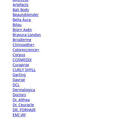
Artefacts
Bali Body
Beautyblender
Bella Aura
Bilou
Björn Axén
Bravura London
Brioderme
Clinisoothe+
Colorescience+
Corpus
COSMEDIX
Curaprox
CURLY SHYLL
Darling
Davroe
DCL
Dermalogica
Doctors
Dr. Althea
Dr. Ceuracle
DR. FORHAIR
EMI JAY