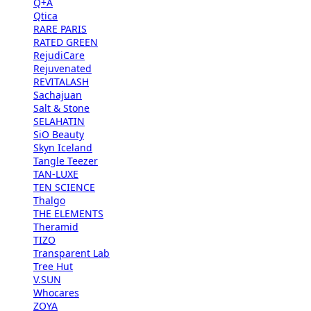
Q+A
Qtica
RARE PARIS
RATED GREEN
RejudiCare
Rejuvenated
REVITALASH
Sachajuan
Salt & Stone
SELAHATIN
SiO Beauty
Skyn Iceland
Tangle Teezer
TAN-LUXE
TEN SCIENCE
Thalgo
THE ELEMENTS
Theramid
TIZO
Transparent Lab
Tree Hut
V.SUN
Whocares
ZOYA