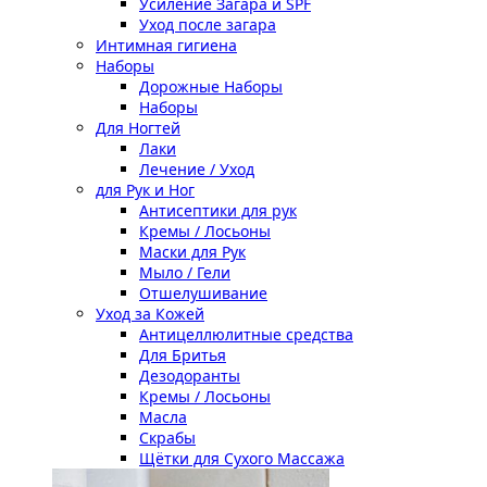
Усиление Загара и SPF
Уход после загара
Интимная гигиена
Наборы
Дорожные Наборы
Наборы
Для Ногтей
Лаки
Лечение / Уход
для Рук и Ног
Антисептики для рук
Кремы / Лосьоны
Маски для Рук
Мыло / Гели
Отшелушивание
Уход за Кожей
Антицеллюлитные средства
Для Бритья
Дезодоранты
Кремы / Лосьоны
Масла
Скрабы
Щётки для Сухого Массажа