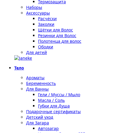
Термозащита
Наборы
Аксессуары
Расчёски
Заколки
Щётки для Волос
Резинки для Волос
Полотенца для волос
Ободки
Для детей
Тело
Ароматы
Беременность
Для Ванны
Гели / Муссы / Мыло
Масла / Соль
Губки для Душа
Подарочные сертификаты
Детский уход
Для Загара
Автозагар