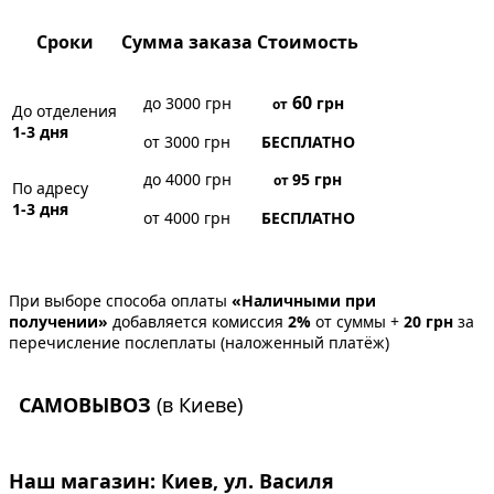
Сроки
Сумма заказа
Стоимость
60
до 3000 грн
грн
от
До отделения
1-3 дня
от 3000 грн
БЕСПЛАТНО
до 4000 грн
95
грн
от
По адресу
1-3 дня
от 4000 грн
БЕСПЛАТНО
При выборе способа оплаты
«Наличными при
получении»
добавляется комиссия
2%
от суммы +
20 грн
за
перечисление послеплаты (наложенный платёж)
САМОВЫВОЗ
(в Киеве)
Наш магазин:
Киев, ул. Василя