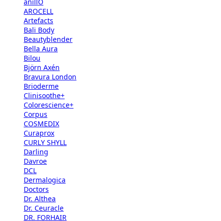
anillO
AROCELL
Artefacts
Bali Body
Beautyblender
Bella Aura
Bilou
Björn Axén
Bravura London
Brioderme
Clinisoothe+
Colorescience+
Corpus
COSMEDIX
Curaprox
CURLY SHYLL
Darling
Davroe
DCL
Dermalogica
Doctors
Dr. Althea
Dr. Ceuracle
DR. FORHAIR