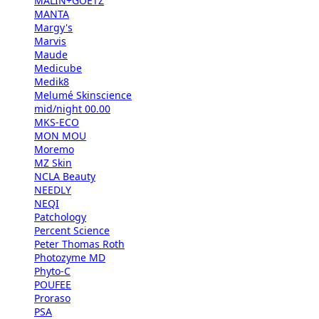
MALIN+GOETZ
MANTA
Margy's
Marvis
Maude
Medicube
Medik8
Melumé Skinscience
mid/night 00.00
MKS-ECO
MON MOU
Moremo
MZ Skin
NCLA Beauty
NEEDLY
NEQI
Patchology
Percent Science
Peter Thomas Roth
Photozyme MD
Phyto-C
POUFEE
Proraso
PSA