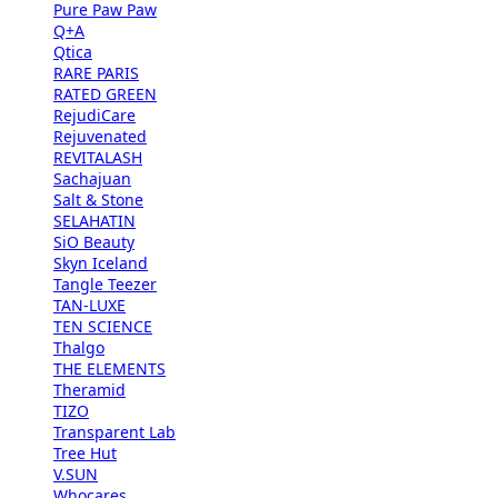
Pure Paw Paw
Q+A
Qtica
RARE PARIS
RATED GREEN
RejudiCare
Rejuvenated
REVITALASH
Sachajuan
Salt & Stone
SELAHATIN
SiO Beauty
Skyn Iceland
Tangle Teezer
TAN-LUXE
TEN SCIENCE
Thalgo
THE ELEMENTS
Theramid
TIZO
Transparent Lab
Tree Hut
V.SUN
Whocares