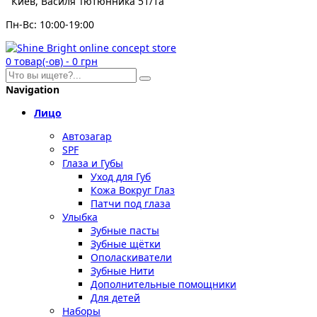
Киев, Василя Тютюнника 51/1а
Пн-Вс: 10:00-19:00
0
товар(-ов)
-
0 грн
Navigation
Лицо
Автозагар
SPF
Глаза и Губы
Уход для Губ
Кожа Вокруг Глаз
Патчи под глаза
Улыбка
Зубные пасты
Зубные щётки
Ополаскиватели
Зубные Нити
Дополнительные помощники
Для детей
Наборы