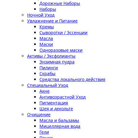
Дорожные Наборы
Наборы
Ночной Уход
Увлажнение и Питание
Кремы
Сыворотки / Эссенции
Масла
Маски
Одноразовые маски
Активы / Эксфолианты
Энзимная пудра
Пилинги
Скрабы
Средства локального действия
Специальный Уход
Акне
Антивозрастной Уход
Пигментация
Шея и декольте
Очищение
Масла и бальзамы
Мицеллярная вода
Гели
Пенки