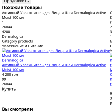
Продолжить
Похожие товары
Активный Увлажнитель для Лица и Шеи Dermalogica Active
Moist 100 мл
К
1
г
26044
2
4200
3
Dermalogica
1
Category products
Увлажнение и Питание
C
Dermalogica
Активный Увлажнитель для Лица и Шеи Dermalogica Active
Moist 100 мл
4 200 грн
99
К
26044
г
Купить
1
9
3
Вы смотрели