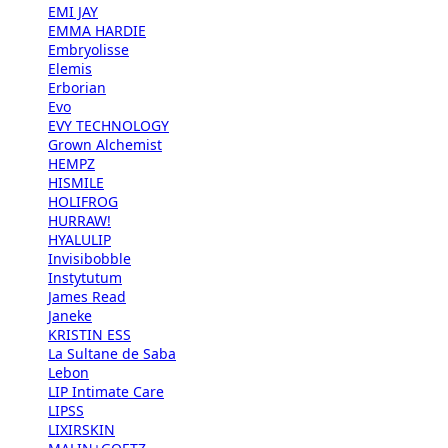
EMI JAY
EMMA HARDIE
Embryolisse
Elemis
Erborian
Evo
EVY TECHNOLOGY
Grown Alchemist
HEMPZ
HISMILE
HOLIFROG
HURRAW!
HYALULIP
Invisibobble
Instytutum
James Read
Janeke
KRISTIN ESS
La Sultane de Saba
Lebon
LIP Intimate Care
LIPSS
LIXIRSKIN