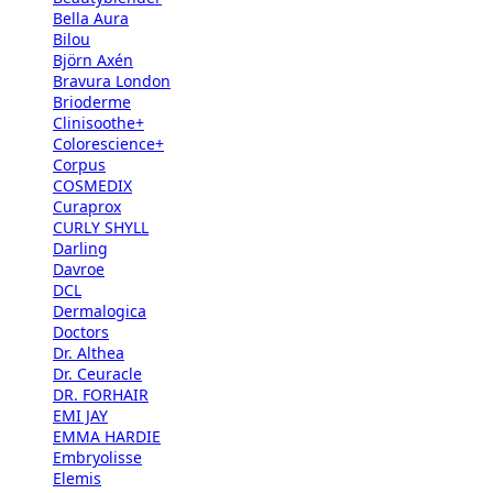
Bella Aura
Bilou
Björn Axén
Bravura London
Brioderme
Clinisoothe+
Colorescience+
Corpus
COSMEDIX
Curaprox
CURLY SHYLL
Darling
Davroe
DCL
Dermalogica
Doctors
Dr. Althea
Dr. Ceuracle
DR. FORHAIR
EMI JAY
EMMA HARDIE
Embryolisse
Elemis