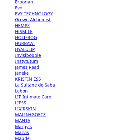
Erborian
Evo
EVY TECHNOLOGY
Grown Alchemist
HEMPZ
HISMILE
HOLIFROG
HURRAW!
HYALULIP
Invisibobble
Instytutum
James Read
Janeke
KRISTIN ESS
La Sultane de Saba
Lebon
LIP Intimate Care
LIPSS
LIXIRSKIN
MALIN+GOETZ
MANTA
Margy's
Marvis
Maude