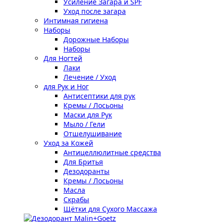
Усиление Загара и SPF
Уход после загара
Интимная гигиена
Наборы
Дорожные Наборы
Наборы
Для Ногтей
Лаки
Лечение / Уход
для Рук и Ног
Антисептики для рук
Кремы / Лосьоны
Маски для Рук
Мыло / Гели
Отшелушивание
Уход за Кожей
Антицеллюлитные средства
Для Бритья
Дезодоранты
Кремы / Лосьоны
Масла
Скрабы
Щётки для Сухого Массажа