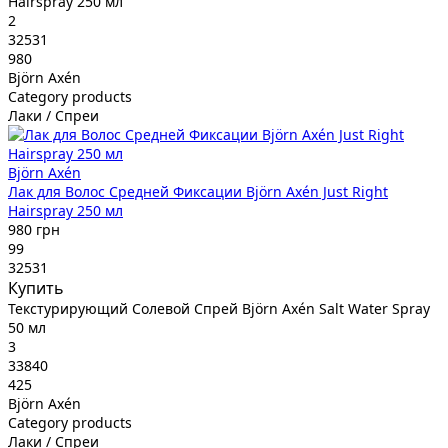
Hairspray 250 мл
2
32531
980
Björn Axén
Category products
Лаки / Спреи
Björn Axén
Лак для Волос Средней Фиксации Björn Axén Just Right
Hairspray 250 мл
980 грн
99
32531
Купить
Текстурирующий Солевой Спрей Björn Axén Salt Water Spray
50 мл
3
33840
425
Björn Axén
Category products
Лаки / Спреи