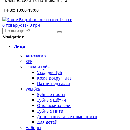
Киев, Василя Тютюнника 51/1а
Пн-Вс: 10:00-19:00
0
товар(-ов)
-
0 грн
Navigation
Лицо
Автозагар
SPF
Глаза и Губы
Уход для Губ
Кожа Вокруг Глаз
Патчи под глаза
Улыбка
Зубные пасты
Зубные щётки
Ополаскиватели
Зубные Нити
Дополнительные помощники
Для детей
Наборы