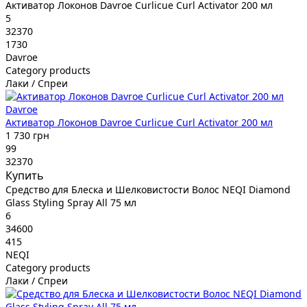
Активатор Локонов Davroe Curlicue Curl Activator 200 мл
5
32370
1730
Davroe
Category products
Лаки / Спреи
Davroe
Активатор Локонов Davroe Curlicue Curl Activator 200 мл
1 730 грн
99
32370
Купить
Средство для Блеска и Шелковистости Волос NEQI Diamond
Glass Styling Spray All 75 мл
6
34600
415
NEQI
Category products
Лаки / Спреи