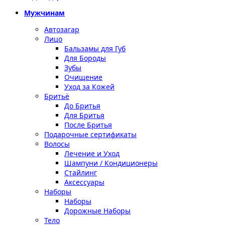
Мужчинам
Автозагар
Лицо
Бальзамы для Губ
Для Бороды
Зубы
Очищение
Уход за Кожей
Бритьё
До Бритья
Для Бритья
После Бритья
Подарочные сертификаты
Волосы
Лечение и Уход
Шампуни / Кондиционеры
Стайлинг
Аксессуары
Наборы
Наборы
Дорожные Наборы
Тело