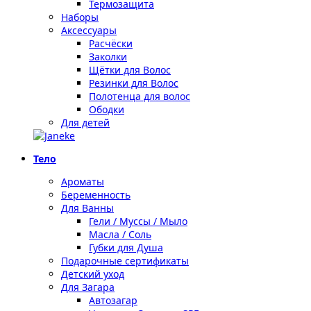
Термозащита
Наборы
Аксессуары
Расчёски
Заколки
Щётки для Волос
Резинки для Волос
Полотенца для волос
Ободки
Для детей
Тело
Ароматы
Беременность
Для Ванны
Гели / Муссы / Мыло
Масла / Соль
Губки для Душа
Подарочные сертификаты
Детский уход
Для Загара
Автозагар