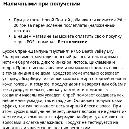
Наличными при получении
При доставке Новой Почтой добавляется комиссия 2% +
20 грн за перечисление послеплаты (наложенный
платёж)
В нашем магазине вы можете оплатить свою покупку
через POS-терминал.
Без комиссии
Сухой Cпрей-Шампунь "Пустыня" R+Co Death Valley Dry
Shampoo имеет мелкодисперсный распылитель и аромат с
нотами бергамота, дикого инжира, лотоса, цикламена и
кедра. Прост в использовании и им можно освежать волосы
в течении дня вне дома. Средство моментально освежает
укладку, абсорбируя излишки кожного жира с корней волос и
кожи головы. К тому же, продукт дарит невероятный объём и
текстурирует волосы, слегка уплотняет и помогает в
создании идеальной укладки. Спрей помогает создавать как
небрежные укладки, так и гладкие. Оставляет полуматовый
эффект, так как поглощает весь жирный блеск с волос. При
этом, сухой шампунь не пересушивает волосы и не делает их
жёсткими, а компоненты в формуле наоборот ухаживают за
волосами и слегка увлажняют. Продукт не тестируется на
животных и является полностью веганским.