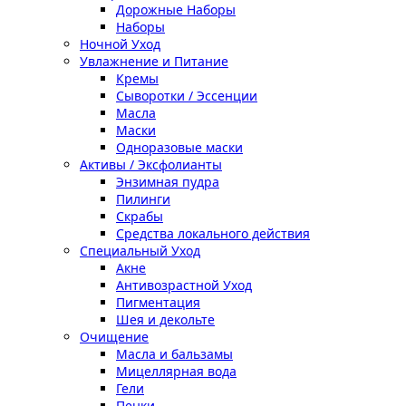
Дорожные Наборы
Наборы
Ночной Уход
Увлажнение и Питание
Кремы
Сыворотки / Эссенции
Масла
Маски
Одноразовые маски
Активы / Эксфолианты
Энзимная пудра
Пилинги
Скрабы
Средства локального действия
Специальный Уход
Акне
Антивозрастной Уход
Пигментация
Шея и декольте
Очищение
Масла и бальзамы
Мицеллярная вода
Гели
Пенки