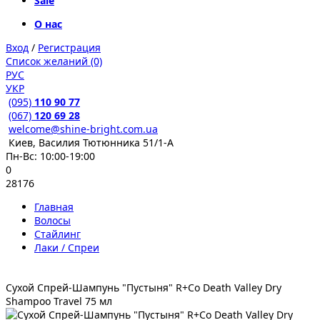
Sale
О нас
Вход
/
Регистрация
Список желаний (0)
РУС
УКР
(095)
110 90 77
(067)
120 69 28
welcome@shine-bright.com.ua
Киев, Василия Тютюнника 51/1-А
Пн-Вс: 10:00-19:00
0
28176
Главная
Волосы
Стайлинг
Лаки / Спреи
Сухой Cпрей-Шампунь "Пустыня" R+Co Death Valley Dry
Shampoo Travel 75 мл