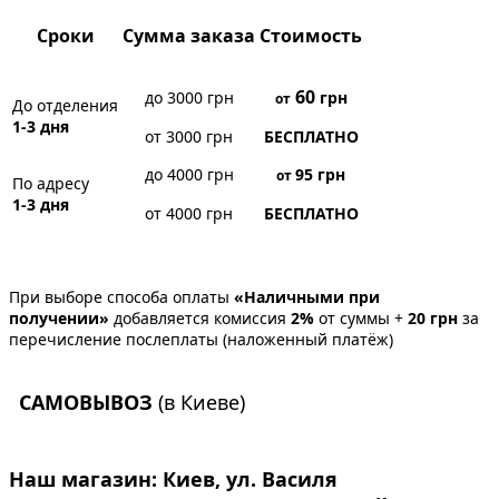
Сроки
Сумма заказа
Стоимость
60
до 3000 грн
грн
от
До отделения
1-3 дня
от 3000 грн
БЕСПЛАТНО
до 4000 грн
95
грн
от
По адресу
1-3 дня
от 4000 грн
БЕСПЛАТНО
При выборе способа оплаты
«Наличными при
получении»
добавляется комиссия
2%
от суммы +
20 грн
за
перечисление послеплаты (наложенный платёж)
САМОВЫВОЗ
(в Киеве)
Наш магазин:
Киев, ул. Василя