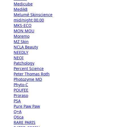
Medicube
Medik8
Melumé Skinscience
mid/night 00.00
MKS-ECO
MON MOU
Moremo
MZ Skin
NCLA Beauty
NEEDLY
NEQI
Patchology
Percent Science
Peter Thomas Roth
Photozyme MD
Phyto-C
POUFEE
Proraso
PSA
Pure Paw Paw
Q+A
Qtica
RARE PARIS