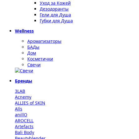
Уход за Кожей
Дезодоранты
Гели для Душа
Губки для Душа
Wellness
Ароматизаторы
БАДы
Дом
Косметички
Свечи
Бренды
3LAB
Acnemy
ALLIES of SKIN
Alís
anillO
AROCELL
Artefacts
Bali Body
Beautyblender