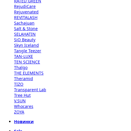
RATED GREEN
RejudiCare
Rejuvenated
REVITALASH
Sachajuan
Salt & Stone
SELAHATIN
SiO Beauty
Skyn Iceland
Tangle Teezer
TAN-LUXE
TEN SCIENCE
Thalgo
THE ELEMENTS
Theramid
TIZO
Transparent Lab
Tree Hut
V.SUN
Whocares
ZOYA
Новинки