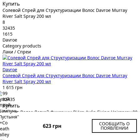
Купить
Солевой Спрей для Структуризации Волос Davroe Murray
River Salt Spray 200 мл
8
32435
1615
Davroe
Category products
Лаки / Спреи
Davroe
Солевой Спрей для Структуризации Волос Davroe Murray
River Salt Spray 200 мл
1 615 грн
99
32435
Купить
Лак для Волос Легкой Фиксации Björn Axén Fixing Hairspray 80
мл
СООБЩИТЬ О
9
623 грн
ПОЯВЛЕНИИ
33473
425