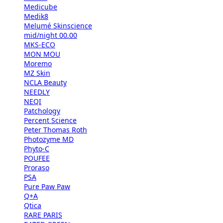
Medicube
Medik8
Melumé Skinscience
mid/night 00.00
MKS-ECO
MON MOU
Moremo
MZ Skin
NCLA Beauty
NEEDLY
NEQI
Patchology
Percent Science
Peter Thomas Roth
Photozyme MD
Phyto-C
POUFEE
Proraso
PSA
Pure Paw Paw
Q+A
Qtica
RARE PARIS