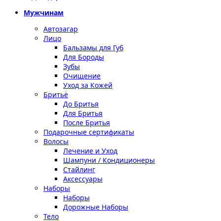
Мужчинам
Автозагар
Лицо
Бальзамы для Губ
Для Бороды
Зубы
Очищение
Уход за Кожей
Бритьё
До Бритья
Для Бритья
После Бритья
Подарочные сертификаты
Волосы
Лечение и Уход
Шампуни / Кондиционеры
Стайлинг
Аксессуары
Наборы
Наборы
Дорожные Наборы
Тело