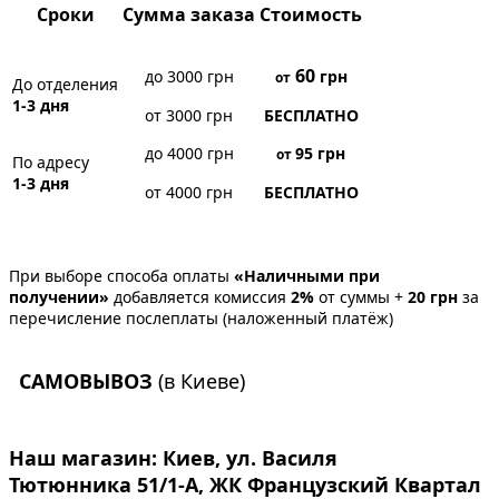
Сроки
Сумма заказа
Стоимость
60
до 3000 грн
грн
от
До отделения
1-3 дня
от 3000 грн
БЕСПЛАТНО
до 4000 грн
95
грн
от
По адресу
1-3 дня
от 4000 грн
БЕСПЛАТНО
При выборе способа оплаты
«Наличными при
получении»
добавляется комиссия
2%
от суммы +
20 грн
за
перечисление послеплаты (наложенный платёж)
САМОВЫВОЗ
(в Киеве)
Наш магазин:
Киев, ул. Василя
Тютюнника 51/1-А, ЖК Французский Квартал