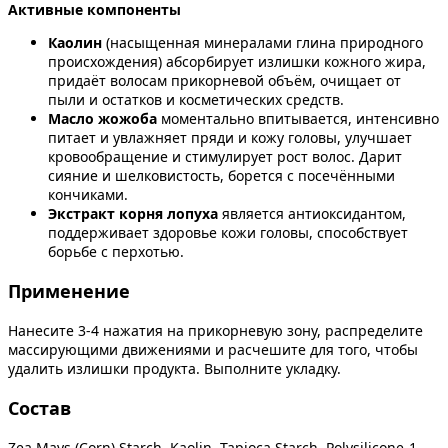
Активные компоненты
Каолин
(насыщенная минералами глина природного
происхождения) абсорбирует излишки кожного жира,
придаёт волосам прикорневой объём, очищает от
пыли и остатков и косметических средств.
Масло жожоба
моментально впитывается, интенсивно
питает и увлажняет пряди и кожу головы, улучшает
кровообращение и стимулирует рост волос. Дарит
сияние и шелковистость, борется с посечёнными
кончиками.
Экстракт корня лопуха
является антиоксидантом,
поддерживает здоровье кожи головы, способствует
борьбе с перхотью.
Применение
Нанесите 3-4 нажатия на прикорневую зону, распределите
массирующими движениями и расчешите для того, чтобы
удалить излишки продукта. Выполните укладку.
Состав
Zea Mays (Corn) Starch, Kaolin, Tapioca Starch, Polysilicone-1