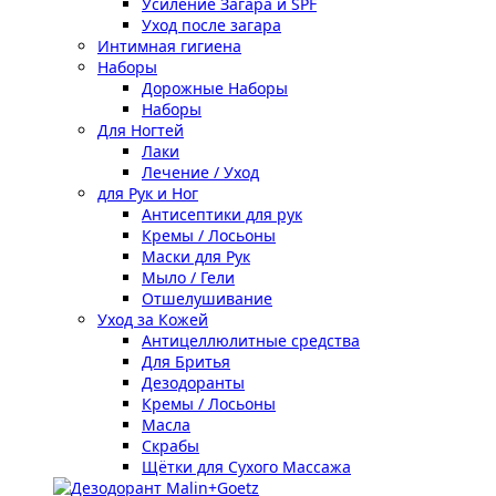
Усиление Загара и SPF
Уход после загара
Интимная гигиена
Наборы
Дорожные Наборы
Наборы
Для Ногтей
Лаки
Лечение / Уход
для Рук и Ног
Антисептики для рук
Кремы / Лосьоны
Маски для Рук
Мыло / Гели
Отшелушивание
Уход за Кожей
Антицеллюлитные средства
Для Бритья
Дезодоранты
Кремы / Лосьоны
Масла
Скрабы
Щётки для Сухого Массажа