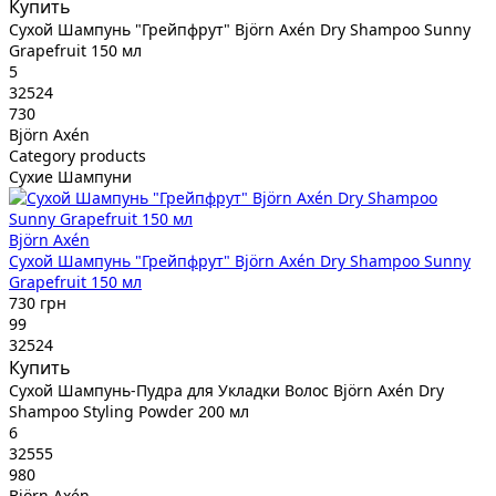
Купить
Сухой Шампунь "Грейпфрут" Björn Axén Dry Shampoo Sunny
Grapefruit 150 мл
5
32524
730
Björn Axén
Category products
Сухие Шампуни
Björn Axén
Сухой Шампунь "Грейпфрут" Björn Axén Dry Shampoo Sunny
Grapefruit 150 мл
730 грн
99
32524
Купить
Сухой Шампунь-Пудра для Укладки Волос Björn Axén Dry
Shampoo Styling Powder 200 мл
6
32555
980
Björn Axén