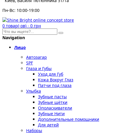
Киев, Василя Тютюнника 51/1а
Пн-Вс: 10:00-19:00
0
товар(-ов)
-
0 грн
Navigation
Лицо
Автозагар
SPF
Глаза и Губы
Уход для Губ
Кожа Вокруг Глаз
Патчи под глаза
Улыбка
Зубные пасты
Зубные щётки
Ополаскиватели
Зубные Нити
Дополнительные помощники
Для детей
Наборы