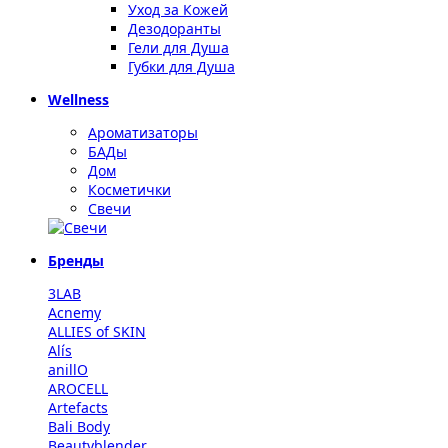
Уход за Кожей
Дезодоранты
Гели для Душа
Губки для Душа
Wellness
Ароматизаторы
БАДы
Дом
Косметички
Свечи
Бренды
3LAB
Acnemy
ALLIES of SKIN
Alís
anillO
AROCELL
Artefacts
Bali Body
Beautyblender