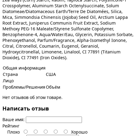
Crosspolymer, Aluminum Starch Octenylsuccinate, Solum
Diatomeae/Diatomaceous Earth/Terre De Diatomées, Silica,
Mica, Simmondsia Chinensis (Jojoba) Seed Oil, Arctium Lappa
Root Extract, Juniperus Communis Fruit Extract, Sodium
Methoxy PEG-16 Maleate/Styrene Sulfonate Copolymer,
Benzophenone-4, Aqua/Water/Eau, Glycerin, Potassium Sorbate,
Phenoxyethanol, Parfum/Fragrance, Alpha-Isomethyl Ionone,
Citral, Citronellol, Coumarin, Eugenol, Geraniol,
Hydroxycitronellal, Limonene, Linalool, CI 77891 (Titanium
Dioxide), CI 77491 (Iron Oxides).
Общая информация
Страна
США
Лицо
Проблемы/Решения
Объём
Нет отзывов об этом товаре.
Написать отзыв
Ваше имя:
Рейтинг
Плохо
Хорошо