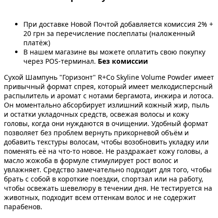
При доставке Новой Почтой добавляется комиссия 2% +
20 грн за перечисление послеплаты (наложенный
платёж)
В нашем магазине вы можете оплатить свою покупку
через POS-терминал.
Без комиссии
Сухой Шампунь "Горизонт" R+Co Skyline Volume Powder имеет
привычный формат спрея, который имеет мелкодисперсный
распылитель и аромат с нотами бергамота, инжира и лотоса.
Он моментально абсорбирует излишний кожный жир, пыль
и остатки укладочных средств, освежая волосы и кожу
головы, когда они нуждаются в очищении. Удобный формат
позволяет без проблем вернуть прикорневой объём и
добавить текстуры волосам, чтобы возобновить укладку или
поменять её на что-то новое. Не раздражает кожу головы, а
масло жожоба в формуле стимулирует рост волос и
увлажняет. Средство замечательно подходит для того, чтобы
брать с собой в короткие поездки, спортзал или на работу,
чтобы освежать шевелюру в течении дня. Не тестируется на
животных, подходит всем оттенкам волос и не содержит
парабенов.