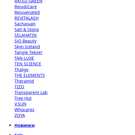
RATED GREEN
RejudiCare
Rejuvenated
REVITALASH
Sachajuan
Salt & Stone
SELAHATIN
SiO Beauty
Skyn Iceland
Tangle Teezer
TAN-LUXE
TEN SCIENCE
Thalgo
THE ELEMENTS
Theramid
TIZO
Transparent Lab
Tree Hut
V.SUN
Whocares
ZOYA
Новинки