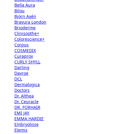
Bella Aura
Bilou
Björn Axén
Bravura London
Brioderme
Clinisoothe+
Colorescience+
Corpus
COSMEDIX
Curaprox
CURLY SHYLL
Darling
Davroe
DCL
Dermalogica
Doctors
Dr. Althea
Dr. Ceuracle
DR. FORHAIR
EMI JAY
EMMA HARDIE
Embryolisse
Elemis