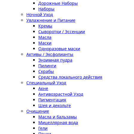
Дорожные Наборы
Наборы
Ночной Уход
Увлажнение и Питание
Кремы
Сыворотки / Эссенции
Масла
Маски
Одноразовые маски
Активы / Эксфолианты
Энзимная пудра
Пилинги
Скрабы
Средства локального действия
Специальный Уход
Акне
Антивозрастной Уход
Пигментация
Шея и декольте
Очищение
Масла и бальзамы
Мицеллярная вода
Гели
Пенки