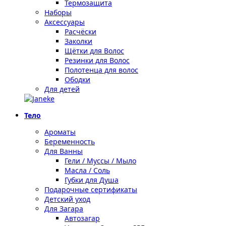
Термозащита
Наборы
Аксессуары
Расчёски
Заколки
Щётки для Волос
Резинки для Волос
Полотенца для волос
Ободки
Для детей
Тело
Ароматы
Беременность
Для Ванны
Гели / Муссы / Мыло
Масла / Соль
Губки для Душа
Подарочные сертификаты
Детский уход
Для Загара
Автозагар