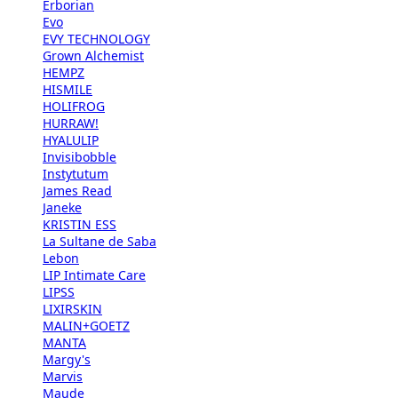
Erborian
Evo
EVY TECHNOLOGY
Grown Alchemist
HEMPZ
HISMILE
HOLIFROG
HURRAW!
HYALULIP
Invisibobble
Instytutum
James Read
Janeke
KRISTIN ESS
La Sultane de Saba
Lebon
LIP Intimate Care
LIPSS
LIXIRSKIN
MALIN+GOETZ
MANTA
Margy's
Marvis
Maude