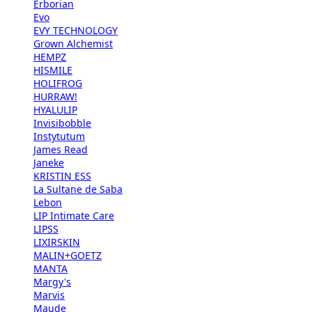
Erborian
Evo
EVY TECHNOLOGY
Grown Alchemist
HEMPZ
HISMILE
HOLIFROG
HURRAW!
HYALULIP
Invisibobble
Instytutum
James Read
Janeke
KRISTIN ESS
La Sultane de Saba
Lebon
LIP Intimate Care
LIPSS
LIXIRSKIN
MALIN+GOETZ
MANTA
Margy's
Marvis
Maude