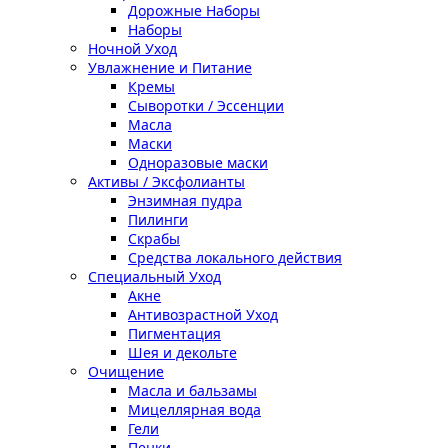
Дорожные Наборы
Наборы
Ночной Уход
Увлажнение и Питание
Кремы
Сыворотки / Эссенции
Масла
Маски
Одноразовые маски
Активы / Эксфолианты
Энзимная пудра
Пилинги
Скрабы
Средства локального действия
Специальный Уход
Акне
Антивозрастной Уход
Пигментация
Шея и декольте
Очищение
Масла и бальзамы
Мицеллярная вода
Гели
Пенки