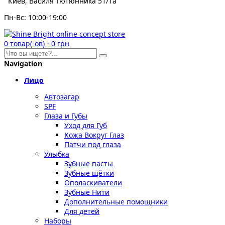
Киев, Василя Тютюнника 51/1а
Пн-Вс: 10:00-19:00
0
товар(-ов)
-
0 грн
Navigation
Лицо
Автозагар
SPF
Глаза и Губы
Уход для Губ
Кожа Вокруг Глаз
Патчи под глаза
Улыбка
Зубные пасты
Зубные щётки
Ополаскиватели
Зубные Нити
Дополнительные помощники
Для детей
Наборы