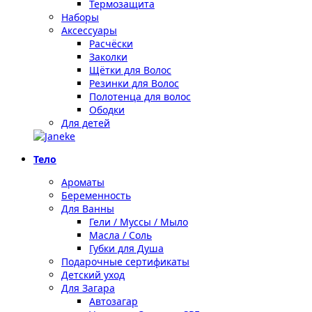
Термозащита
Наборы
Аксессуары
Расчёски
Заколки
Щётки для Волос
Резинки для Волос
Полотенца для волос
Ободки
Для детей
Тело
Ароматы
Беременность
Для Ванны
Гели / Муссы / Мыло
Масла / Соль
Губки для Душа
Подарочные сертификаты
Детский уход
Для Загара
Автозагар