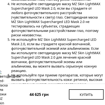
Не используйте светодиодную маску MZ Skin LightMAX
Supercharged LED Mask 2.0, если вы страдаете от
любого фоточувствительного расстройства
(чувствительности к свету) глаз. Светодиодная маска
MZ Skin LightMAX Supercharged LED Mask 2.0 не
тестировалась на субъектах, страдающих
фоточувствительными расстройствами глаз, поэтому
риски неизвестны.
Не используйте MZ Skin LightMAX Supercharged LED
Mask 2.0, если вы страдаете красной волчанкой,
фоточувствительной экземой или альбинизмом. Если
вы используете светодиодную маску MZ Skin LightMAX
Supercharged LED Mask 2.0 для лечения красной
волчанки, фоточувствительной экземы или
альбинизма, вы можете вызвать серьезную кожную
реакцию.
Не используйте при приеме препаратов, которые могут
вызвать фоточувствительность кожи: ретинол, высокая
концентрация кислот, химиотерапевтические
препараты, антибиотики, диуретики. Если вы не
уверены в любом лекарстве, рекомендуем
44 625 грн
КУПИТЬ
проконсультироваться с вашим врачом.
Не используйте маску MZ Skin LightMAX Supercharged