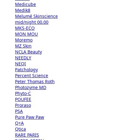
Medicube
Medik8
Melumé Skinscience
mid/night 00.00
MKS-ECO
MON MOU
Moremo
MZ Skin
NCLA Beauty
NEEDLY
NEQI
Patchology
Percent Science
Peter Thomas Roth
Photozyme MD
Phyto-C
POUFEE
Proraso
PSA
Pure Paw Paw
Q+A
Qtica
RARE PARIS