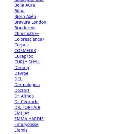
Bella Aura
Bilou
Björn Axén
Bravura London
Brioderme
Clinisoothe+
Colorescience+
Corpus
COSMEDIX
Curaprox
CURLY SHYLL
Darling
Davroe
DCL
Dermalogica
Doctors
Dr. Althea
Dr. Ceuracle
DR. FORHAIR
EMI JAY
EMMA HARDIE
Embryolisse
Elemis