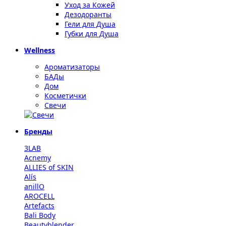
Уход за Кожей
Дезодоранты
Гели для Душа
Губки для Душа
Wellness
Ароматизаторы
БАДы
Дом
Косметички
Свечи
Бренды
3LAB
Acnemy
ALLIES of SKIN
Alís
anillO
AROCELL
Artefacts
Bali Body
Beautyblender