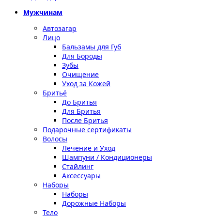
Мужчинам
Автозагар
Лицо
Бальзамы для Губ
Для Бороды
Зубы
Очищение
Уход за Кожей
Бритьё
До Бритья
Для Бритья
После Бритья
Подарочные сертификаты
Волосы
Лечение и Уход
Шампуни / Кондиционеры
Стайлинг
Аксессуары
Наборы
Наборы
Дорожные Наборы
Тело