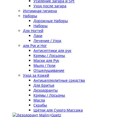
Усиление Загара и SPF
Уход после загара
Интимная гигиена
Наборы
Дорожные Наборы
Наборы
Для Ногтей
Лаки
Лечение / Уход
для Рук и Ног
Антисептики для рук
Кремы / Лосьоны
Маски для Рук
Мыло / Гели
Отшелушивание
Уход за Кожей
Антицеллюлитные средства
Для Бритья
Дезодоранты
Кремы / Лосьоны
Масла
Скрабы
Щётки для Сухого Массажа