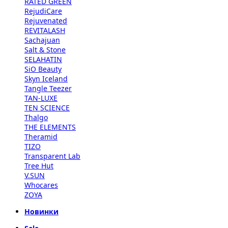
RATED GREEN
RejudiCare
Rejuvenated
REVITALASH
Sachajuan
Salt & Stone
SELAHATIN
SiO Beauty
Skyn Iceland
Tangle Teezer
TAN-LUXE
TEN SCIENCE
Thalgo
THE ELEMENTS
Theramid
TIZO
Transparent Lab
Tree Hut
V.SUN
Whocares
ZOYA
Новинки