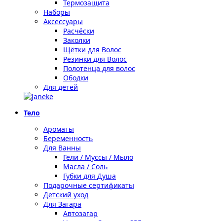
Термозащита
Наборы
Аксессуары
Расчёски
Заколки
Щётки для Волос
Резинки для Волос
Полотенца для волос
Ободки
Для детей
Тело
Ароматы
Беременность
Для Ванны
Гели / Муссы / Мыло
Масла / Соль
Губки для Душа
Подарочные сертификаты
Детский уход
Для Загара
Автозагар