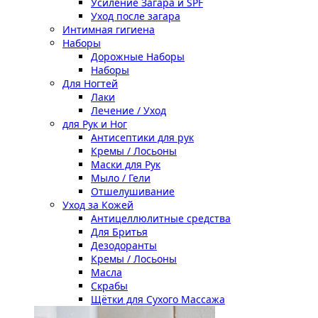
Усиление Загара и SPF
Уход после загара
Интимная гигиена
Наборы
Дорожные Наборы
Наборы
Для Ногтей
Лаки
Лечение / Уход
для Рук и Ног
Антисептики для рук
Кремы / Лосьоны
Маски для Рук
Мыло / Гели
Отшелушивание
Уход за Кожей
Антицеллюлитные средства
Для Бритья
Дезодоранты
Кремы / Лосьоны
Масла
Скрабы
Щётки для Сухого Массажа