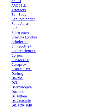
anillO
AROCELL
Artefacts
Bali Body
Beautyblender
Bella Aura
Bilou
Björn Axén
Bravura London
Brioderme
Clinisoothe+
Colorescience+
Corpus
COSMEDIX
Curaprox
CURLY SHYLL
Darling
Davroe
DCL
Dermalogica
Doctors
Dr. Althea
Dr. Ceuracle
DR. FORHAIR