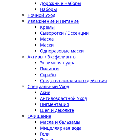
Дорожные Наборы
Наборы
Ночной Уход
Увлажнение и Питание
Кремы
Сыворотки / Эссенции
Масла
Маски
Одноразовые маски
Активы / Эксфолианты
Энзимная пудра
Пилинги
Скрабы
Средства локального действия
Специальный Уход
Акне
Антивозрастной Уход
Пигментация
Шея и декольте
Очищение
Масла и бальзамы
Мицеллярная вода
Гели
Пенки