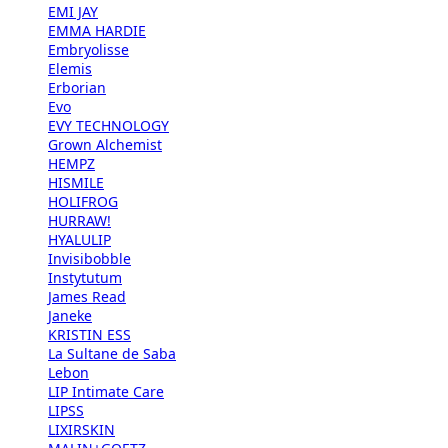
EMI JAY
EMMA HARDIE
Embryolisse
Elemis
Erborian
Evo
EVY TECHNOLOGY
Grown Alchemist
HEMPZ
HISMILE
HOLIFROG
HURRAW!
HYALULIP
Invisibobble
Instytutum
James Read
Janeke
KRISTIN ESS
La Sultane de Saba
Lebon
LIP Intimate Care
LIPSS
LIXIRSKIN