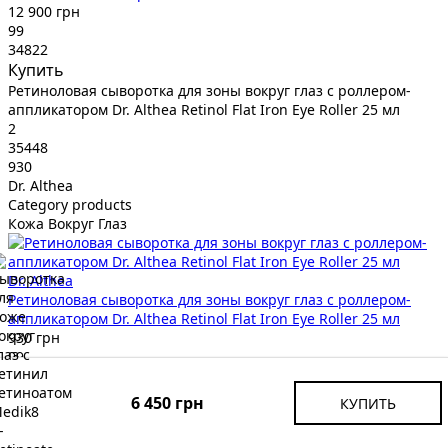
12 900 грн
99
34822
Купить
Ретиноловая сыворотка для зоны вокруг глаз с роллером-
аппликатором Dr. Althea Retinol Flat Iron Eye Roller 25 мл
2
35448
930
Dr. Althea
Category products
Кожа Вокруг Глаз
Dr. Althea
Ретиноловая сыворотка для зоны вокруг глаз с роллером-
аппликатором Dr. Althea Retinol Flat Iron Eye Roller 25 мл
930 грн
99
35448
Купить
6 450 грн
КУПИТЬ
Корректирующий ББ-Крем для Кожи Вокруг Глаз Erborian BB
Smothing Eye Cream + Concealer Baby Skin Effect 3-in-1 SPF 20