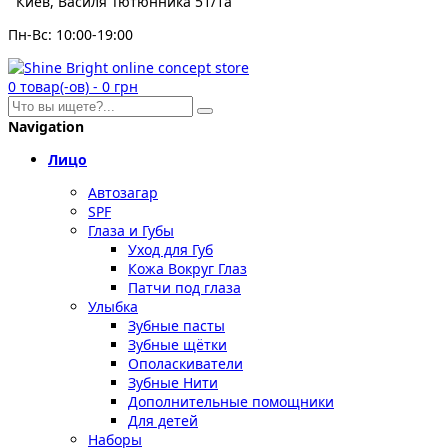
Киев, Василя Тютюнника 51/1а
Пн-Вс: 10:00-19:00
0
товар(-ов)
-
0 грн
Navigation
Лицо
Автозагар
SPF
Глаза и Губы
Уход для Губ
Кожа Вокруг Глаз
Патчи под глаза
Улыбка
Зубные пасты
Зубные щётки
Ополаскиватели
Зубные Нити
Дополнительные помощники
Для детей
Наборы