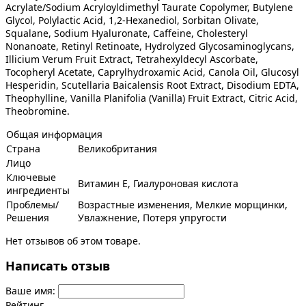
Acrylate/Sodium Acryloyldimethyl Taurate Copolymer, Butylene
Glycol, Polylactic Acid, 1,2-Hexanediol, Sorbitan Olivate,
Squalane, Sodium Hyaluronate, Caffeine, Cholesteryl
Nonanoate, Retinyl Retinoate, Hydrolyzed Glycosaminoglycans,
Illicium Verum Fruit Extract, Tetrahexyldecyl Ascorbate,
Tocopheryl Acetate, Caprylhydroxamic Acid, Canola Oil, Glucosyl
Hesperidin, Scutellaria Baicalensis Root Extract, Disodium EDTA,
Theophylline, Vanilla Planifolia (Vanilla) Fruit Extract, Citric Acid,
Theobromine.
Общая информация
Страна
Великобритания
Лицо
Ключевые
Витамин Е, Гиалуроновая кислота
ингредиенты
Проблемы/
Возрастные изменения, Мелкие морщинки,
Решения
Увлажнение, Потеря упругости
Нет отзывов об этом товаре.
Написать отзыв
Ваше имя:
Рейтинг