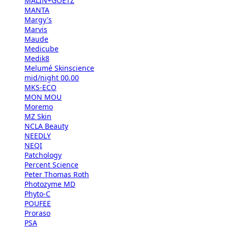
MALIN+GOETZ
MANTA
Margy's
Marvis
Maude
Medicube
Medik8
Melumé Skinscience
mid/night 00.00
MKS-ECO
MON MOU
Moremo
MZ Skin
NCLA Beauty
NEEDLY
NEQI
Patchology
Percent Science
Peter Thomas Roth
Photozyme MD
Phyto-C
POUFEE
Proraso
PSA