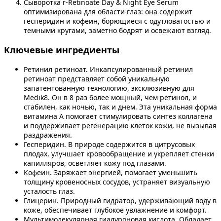
Сыворотка r-Retinoate Day & Night Eye Serum
оптимизирована для области глаз: она содержит
гесперидин и кофеин, борющиеся с одутловатостью и
темными кругами, заметно бодрят и освежают взгляд.
Ключевые ингредиенты
Ретинил ретиноат. Инкапсулированный ретинил
ретиноат представляет собой уникальную
запатентованную технологию, эксклюзивную для
Medik8. Он в 8 раз более мощный, чем ретинол, и
стабилен, как ночью, так и днем. Эта уникальная форма
витамина А помогает стимулировать синтез коллагена
и поддерживает регенерацию клеток кожи, не вызывая
раздражения.
Гесперидин. В природе содержится в цитрусовых
плодах, улучшает кровообращение и укрепляет стенки
капилляров, осветляет кожу под глазами.
Кофеин. Заряжает энергией, помогает уменьшить
толщину кровеносных сосудов, устраняет визуальную
усталость глаз.
Глицерин. Природный гидратор, удерживающий воду в
коже, обеспечивает глубокое увлажнение и комфорт.
Мультимолекулярная гиалуроновая кислота. Обладает