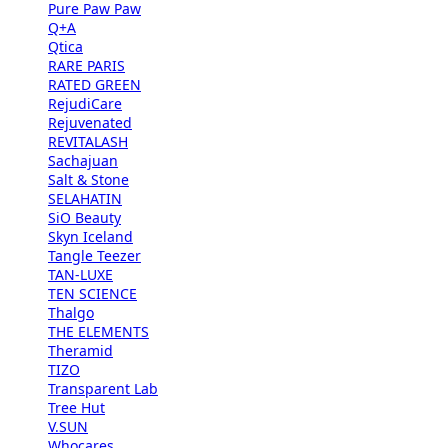
Pure Paw Paw
Q+A
Qtica
RARE PARIS
RATED GREEN
RejudiCare
Rejuvenated
REVITALASH
Sachajuan
Salt & Stone
SELAHATIN
SiO Beauty
Skyn Iceland
Tangle Teezer
TAN-LUXE
TEN SCIENCE
Thalgo
THE ELEMENTS
Theramid
TIZO
Transparent Lab
Tree Hut
V.SUN
Whocares