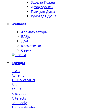
Уход за Кожей
Дезодоранты
Гели для Душа
Губки для Душа
Wellness
Ароматизаторы
БАДы
Дом
Косметички
Свечи
Бренды
3LAB
Acnemy
ALLIES of SKIN
Alís
anillO
AROCELL
Artefacts
Bali Body
Beautyblender