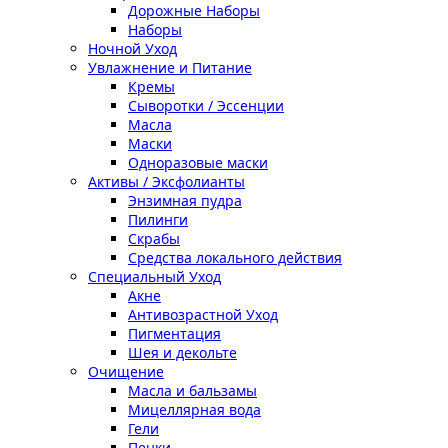
Дорожные Наборы
Наборы
Ночной Уход
Увлажнение и Питание
Кремы
Сыворотки / Эссенции
Масла
Маски
Одноразовые маски
Активы / Эксфолианты
Энзимная пудра
Пилинги
Скрабы
Средства локального действия
Специальный Уход
Акне
Антивозрастной Уход
Пигментация
Шея и декольте
Очищение
Масла и бальзамы
Мицеллярная вода
Гели
Пенки