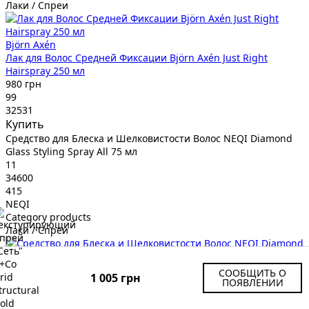
Лаки / Спреи
Björn Axén
Лак для Волос Средней Фиксации Björn Axén Just Right
Hairspray 250 мл
980 грн
99
32531
Купить
Средство для Блеска и Шелковистости Волос NEQI Diamond
Glass Styling Spray All 75 мл
11
34600
415
NEQI
Category products
Лаки / Спреи
NEQI
СООБЩИТЬ О
1 005 грн
Средство для Блеска и Шелковистости Волос NEQI Diamond
ПОЯВЛЕНИИ
Glass Styling Spray All 75 мл
415 грн