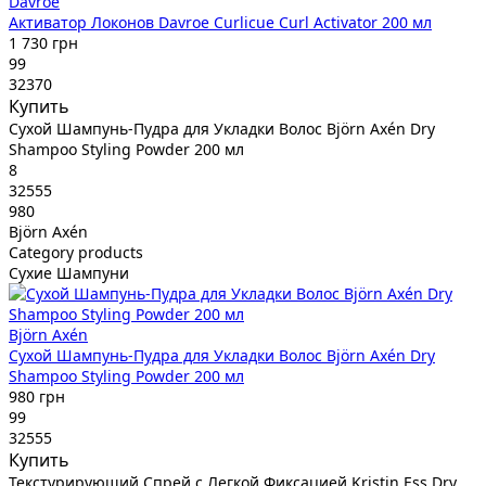
Davroe
Активатор Локонов Davroe Curlicue Curl Activator 200 мл
1 730 грн
99
32370
Купить
Сухой Шампунь-Пудра для Укладки Волос Björn Axén Dry
Shampoo Styling Powder 200 мл
8
32555
980
Björn Axén
Category products
Сухие Шампуни
Björn Axén
Сухой Шампунь-Пудра для Укладки Волос Björn Axén Dry
Shampoo Styling Powder 200 мл
980 грн
99
32555
Купить
Текстурирующий Спрей с Легкой Фиксацией Kristin Ess Dry