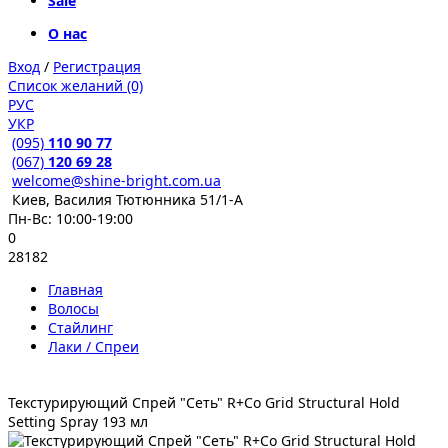
Sale
О нас
Вход
/
Регистрация
Список желаний (0)
РУС
УКР
(095)
110 90 77
(067)
120 69 28
welcome@shine-bright.com.ua
Киев, Василия Тютюнника 51/1-А
Пн-Вс: 10:00-19:00
0
28182
Главная
Волосы
Стайлинг
Лаки / Спреи
Текстурирующий Спрей "Сеть" R+Co Grid Structural Hold
Setting Spray 193 мл