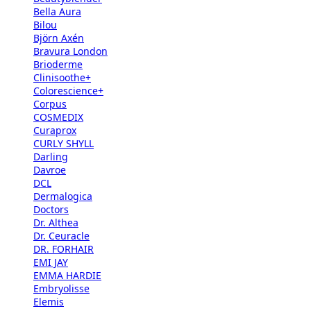
Bella Aura
Bilou
Björn Axén
Bravura London
Brioderme
Clinisoothe+
Colorescience+
Corpus
COSMEDIX
Curaprox
CURLY SHYLL
Darling
Davroe
DCL
Dermalogica
Doctors
Dr. Althea
Dr. Ceuracle
DR. FORHAIR
EMI JAY
EMMA HARDIE
Embryolisse
Elemis