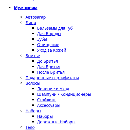
Мужчинам
Автозагар
Лицо
Бальзамы для Губ
Для Бороды
Зубы
Очищение
Уход за Кожей
Бритьё
До Бритья
Для Бритья
После Бритья
Подарочные сертификаты
Волосы
Лечение и Уход
Шампуни / Кондиционеры
Стайлинг
Аксессуары
Наборы
Наборы
Дорожные Наборы
Тело