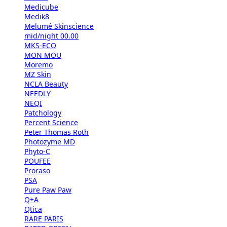
Medicube
Medik8
Melumé Skinscience
mid/night 00.00
MKS-ECO
MON MOU
Moremo
MZ Skin
NCLA Beauty
NEEDLY
NEQI
Patchology
Percent Science
Peter Thomas Roth
Photozyme MD
Phyto-C
POUFEE
Proraso
PSA
Pure Paw Paw
Q+A
Qtica
RARE PARIS