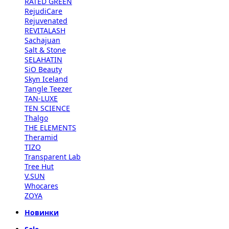
RATED GREEN
RejudiCare
Rejuvenated
REVITALASH
Sachajuan
Salt & Stone
SELAHATIN
SiO Beauty
Skyn Iceland
Tangle Teezer
TAN-LUXE
TEN SCIENCE
Thalgo
THE ELEMENTS
Theramid
TIZO
Transparent Lab
Tree Hut
V.SUN
Whocares
ZOYA
Новинки