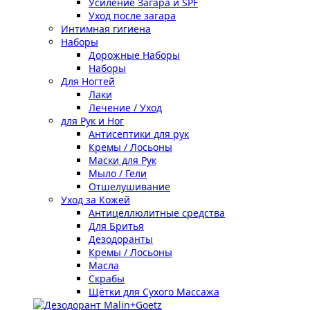
Усиление Загара и SPF
Уход после загара
Интимная гигиена
Наборы
Дорожные Наборы
Наборы
Для Ногтей
Лаки
Лечение / Уход
для Рук и Ног
Антисептики для рук
Кремы / Лосьоны
Маски для Рук
Мыло / Гели
Отшелушивание
Уход за Кожей
Антицеллюлитные средства
Для Бритья
Дезодоранты
Кремы / Лосьоны
Масла
Скрабы
Щётки для Сухого Массажа