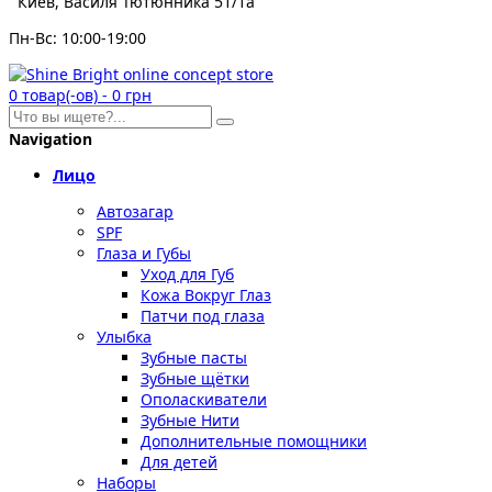
Киев, Василя Тютюнника 51/1а
Пн-Вс: 10:00-19:00
0
товар(-ов)
-
0 грн
Navigation
Лицо
Автозагар
SPF
Глаза и Губы
Уход для Губ
Кожа Вокруг Глаз
Патчи под глаза
Улыбка
Зубные пасты
Зубные щётки
Ополаскиватели
Зубные Нити
Дополнительные помощники
Для детей
Наборы