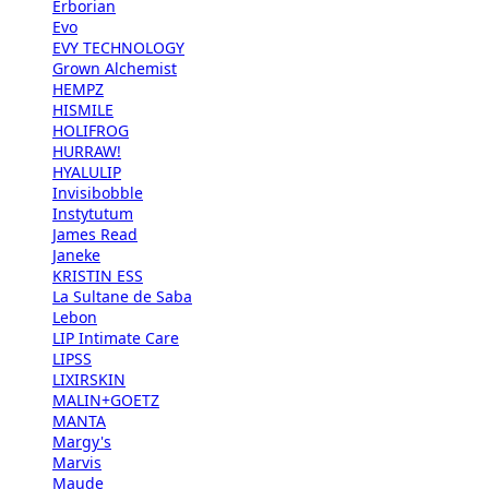
Erborian
Evo
EVY TECHNOLOGY
Grown Alchemist
HEMPZ
HISMILE
HOLIFROG
HURRAW!
HYALULIP
Invisibobble
Instytutum
James Read
Janeke
KRISTIN ESS
La Sultane de Saba
Lebon
LIP Intimate Care
LIPSS
LIXIRSKIN
MALIN+GOETZ
MANTA
Margy's
Marvis
Maude