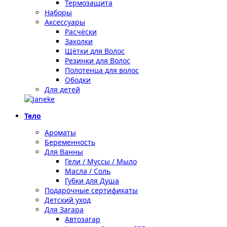
Термозащита
Наборы
Аксессуары
Расчёски
Заколки
Щётки для Волос
Резинки для Волос
Полотенца для волос
Ободки
Для детей
Тело
Ароматы
Беременность
Для Ванны
Гели / Муссы / Мыло
Масла / Соль
Губки для Душа
Подарочные сертификаты
Детский уход
Для Загара
Автозагар