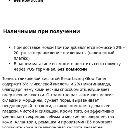
Без комиссии
Наличными при получении
При доставке Новой Почтой добавляется комиссия 2% +
20 грн за перечисление послеплаты (наложенный
платёж)
В нашем магазине вы можете оплатить свою покупку
через POS-терминал.
Без комиссии
Тоник с гликолевой кислотой Resurfacing Glow Toner
содержит 6% гликолевой кислоты и 2% никотинамида,
благодаря чему химическим способом отшелушивает
омертвевшие клетки. Он заметно разглаживает мелкие
складки и морщины, сужает поры, выравнивает
неоднородный тон кожи, а также помогает сделать ее
гладкой, чистой и сияющей. Кроме того, он эффективно
уменьшает секрецию себума и мелкие несовершенства
кожи. Аллантоин, ромашка и провитамин B5 помогают
успокоить кожу, а гиалуроновая кислота делает ее