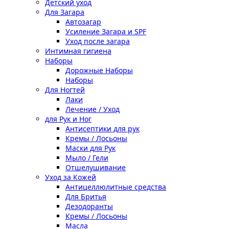
Детский уход
Для Загара
Автозагар
Усиление Загара и SPF
Уход после загара
Интимная гигиена
Наборы
Дорожные Наборы
Наборы
Для Ногтей
Лаки
Лечение / Уход
для Рук и Ног
Антисептики для рук
Кремы / Лосьоны
Маски для Рук
Мыло / Гели
Отшелушивание
Уход за Кожей
Антицеллюлитные средства
Для Бритья
Дезодоранты
Кремы / Лосьоны
Масла