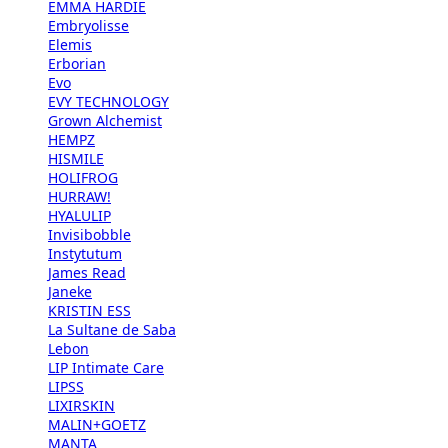
EMMA HARDIE
Embryolisse
Elemis
Erborian
Evo
EVY TECHNOLOGY
Grown Alchemist
HEMPZ
HISMILE
HOLIFROG
HURRAW!
HYALULIP
Invisibobble
Instytutum
James Read
Janeke
KRISTIN ESS
La Sultane de Saba
Lebon
LIP Intimate Care
LIPSS
LIXIRSKIN
MALIN+GOETZ
MANTA