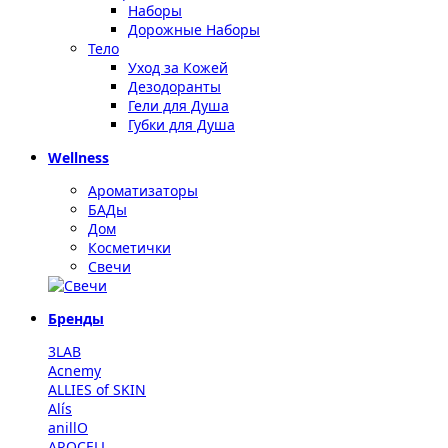
Наборы
Дорожные Наборы
Тело
Уход за Кожей
Дезодоранты
Гели для Душа
Губки для Душа
Wellness
Ароматизаторы
БАДы
Дом
Косметички
Свечи
Бренды
3LAB
Acnemy
ALLIES of SKIN
Alís
anillO
AROCELL