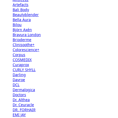
Artefacts
Bali Body
Beautyblender
Bella Aura
Bilou
Björn Axén
Bravura London
Brioderme
Clinisoothe+
Colorescience+
Corpus
COSMEDIX
Curaprox
CURLY SHYLL
Darling
Davroe
DCL
Dermalogica
Doctors
Dr. Althea
Dr. Ceuracle
DR. FORHAIR
EMI JAY