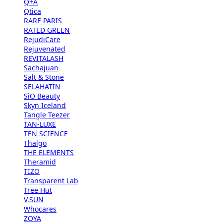
Q+A
Qtica
RARE PARIS
RATED GREEN
RejudiCare
Rejuvenated
REVITALASH
Sachajuan
Salt & Stone
SELAHATIN
SiO Beauty
Skyn Iceland
Tangle Teezer
TAN-LUXE
TEN SCIENCE
Thalgo
THE ELEMENTS
Theramid
TIZO
Transparent Lab
Tree Hut
V.SUN
Whocares
ZOYA