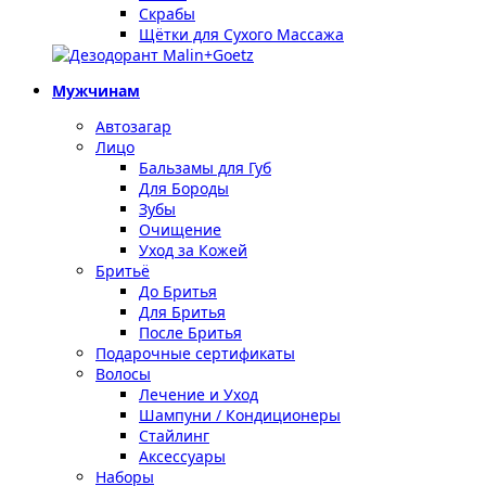
Скрабы
Щётки для Сухого Массажа
Мужчинам
Автозагар
Лицо
Бальзамы для Губ
Для Бороды
Зубы
Очищение
Уход за Кожей
Бритьё
До Бритья
Для Бритья
После Бритья
Подарочные сертификаты
Волосы
Лечение и Уход
Шампуни / Кондиционеры
Стайлинг
Аксессуары
Наборы