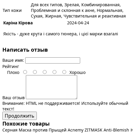
Для всех типов, Зрелая, Комбинированная,
Тип кожи
Проблемная и склонная к акне, Нормальная,
Сухая, Жирная, Чувствительная и реактивная
Каріна Кірова
2024-04-24
Якість - дуже крута і самого тюнера, і цієї марки взагалі
Написать отзыв
Ваше имя:
Рейтинг
Плохо
Хорошо
Ваш отзыв
Внимание:
HTML не поддерживается! Используйте обычный
текст!
Продолжить
Похожие товары
Серная Маска против Прыщей Acnemy ZITMASK Anti-Blemish
Н