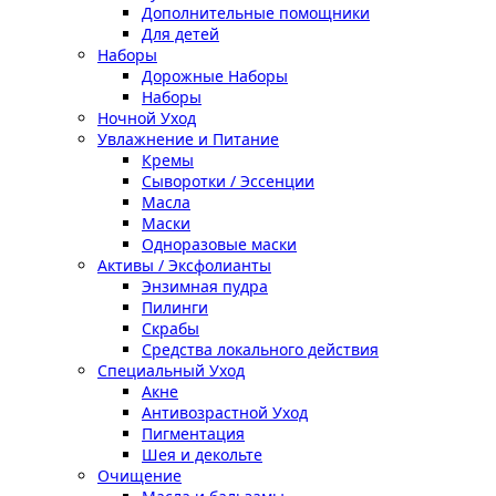
Дополнительные помощники
Для детей
Наборы
Дорожные Наборы
Наборы
Ночной Уход
Увлажнение и Питание
Кремы
Сыворотки / Эссенции
Масла
Маски
Одноразовые маски
Активы / Эксфолианты
Энзимная пудра
Пилинги
Скрабы
Средства локального действия
Специальный Уход
Акне
Антивозрастной Уход
Пигментация
Шея и декольте
Очищение