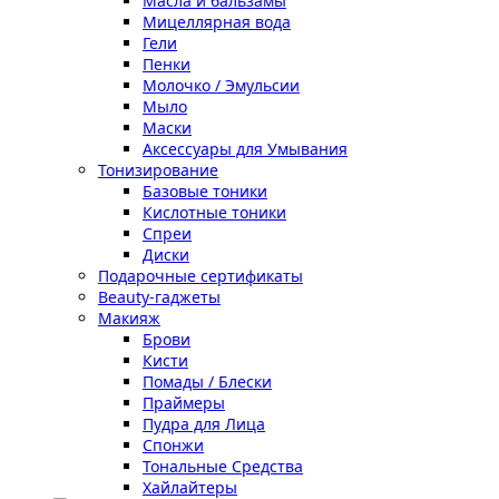
Масла и бальзамы
Мицеллярная вода
Гели
Пенки
Молочко / Эмульсии
Мыло
Маски
Аксессуары для Умывания
Тонизирование
Базовые тоники
Кислотные тоники
Спреи
Диски
Подарочные сертификаты
Beauty-гаджеты
Макияж
Брови
Кисти
Помады / Блески
Праймеры
Пудра для Лица
Спонжи
Тональные Средства
Хайлайтеры