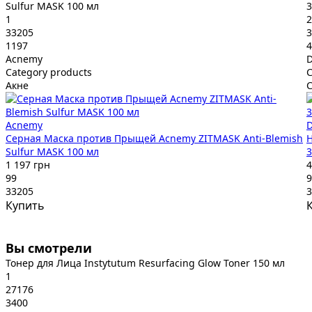
Sulfur MASK 100 мл
3
1
2
33205
3
1197
4
Acnemy
Category products
C
Акне
С
Acnemy
Серная Маска против Прыщей Acnemy ZITMASK Anti-Blemish
Н
Sulfur MASK 100 мл
3
1 197 грн
4
99
9
33205
3
Купить
Вы смотрели
Тонер для Лица Instytutum Resurfacing Glow Toner 150 мл
1
27176
3400