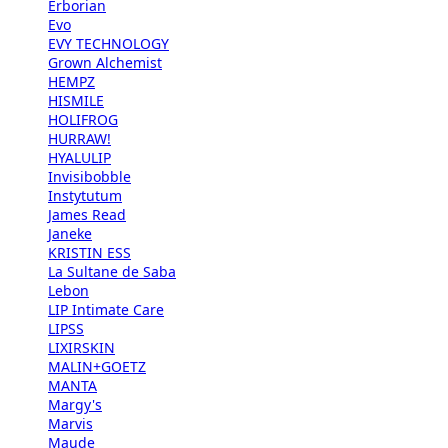
Erborian
Evo
EVY TECHNOLOGY
Grown Alchemist
HEMPZ
HISMILE
HOLIFROG
HURRAW!
HYALULIP
Invisibobble
Instytutum
James Read
Janeke
KRISTIN ESS
La Sultane de Saba
Lebon
LIP Intimate Care
LIPSS
LIXIRSKIN
MALIN+GOETZ
MANTA
Margy's
Marvis
Maude