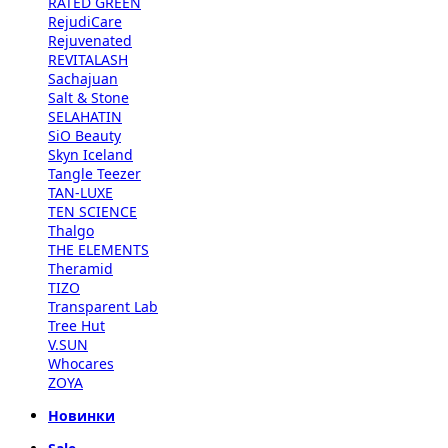
RATED GREEN
RejudiCare
Rejuvenated
REVITALASH
Sachajuan
Salt & Stone
SELAHATIN
SiO Beauty
Skyn Iceland
Tangle Teezer
TAN-LUXE
TEN SCIENCE
Thalgo
THE ELEMENTS
Theramid
TIZO
Transparent Lab
Tree Hut
V.SUN
Whocares
ZOYA
Новинки