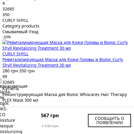
4
32685
350
CURLY SHYLL
Category products
Смываемый Уход
-20%
CURLY SHYLL
Ревитализирующая Маска для Кожи Головы и Волос Curly
Shyll Revitalizing Treatment 30 мл
280 грн
350 грн
99
32685
Купить
Реконструирующая Маска для Волос Whocares Hair Therapy
PLEX Mask 300 мл
5
35015
567 грн
999
СООБЩИТЬ О
ПОЯВЛЕНИИ
Whocares
1 135 грн
Category products