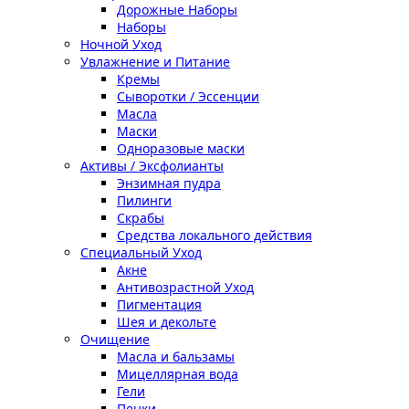
Дорожные Наборы
Наборы
Ночной Уход
Увлажнение и Питание
Кремы
Сыворотки / Эссенции
Масла
Маски
Одноразовые маски
Активы / Эксфолианты
Энзимная пудра
Пилинги
Скрабы
Средства локального действия
Специальный Уход
Акне
Антивозрастной Уход
Пигментация
Шея и декольте
Очищение
Масла и бальзамы
Мицеллярная вода
Гели
Пенки