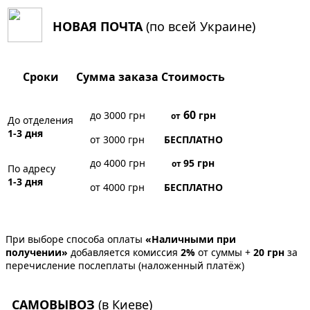
НОВАЯ ПОЧТА
(по всей Украине)
Сроки
Сумма заказа
Стоимость
60
до 3000 грн
грн
от
До отделения
1-3 дня
от 3000 грн
БЕСПЛАТНО
до 4000 грн
95
грн
от
По адресу
1-3 дня
от 4000 грн
БЕСПЛАТНО
При выборе способа оплаты
«Наличными при
получении»
добавляется комиссия
2%
от суммы +
20 грн
за
перечисление послеплаты (наложенный платёж)
САМОВЫВОЗ
(в Киеве)