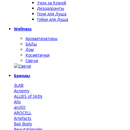
Уход за Кожей
Дезодоранты
Гели для Душа
Губки для Душа
Wellness
Ароматизаторы
БАДы
Дом
Косметички
Свечи
Бренды
3LAB
Acnemy
ALLIES of SKIN
Alís
anillO
AROCELL
Artefacts
Bali Body
Beautyblender