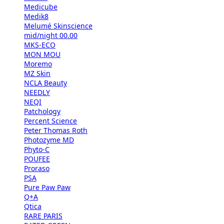
Medicube
Medik8
Melumé Skinscience
mid/night 00.00
MKS-ECO
MON MOU
Moremo
MZ Skin
NCLA Beauty
NEEDLY
NEQI
Patchology
Percent Science
Peter Thomas Roth
Photozyme MD
Phyto-C
POUFEE
Proraso
PSA
Pure Paw Paw
Q+A
Qtica
RARE PARIS