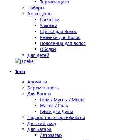
Термозащита
Наборы
Аксессуары
Расчёски
Заколки
Щётки для Волос
Резинки для Волос
Полотенца для волос
Ободки
Для детей
Тело
Ароматы
Беременность
Для Ванны
Гели / Муссы / Мыло
Масла / Соль
Губки для Душа
Подарочные сертификаты
Детский уход
Для Загара
Автозагар