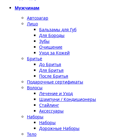
Мужчинам
Автозагар
Лицо
Бальзамы для Губ
Для Бороды
Зубы
Очищение
Уход за Кожей
Бритьё
До Бритья
Для Бритья
После Бритья
Подарочные сертификаты
Волосы
Лечение и Уход
Шампуни / Кондиционеры
Стайлинг
Аксессуары
Наборы
Наборы
Дорожные Наборы
Тело