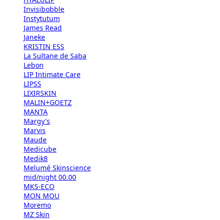
Invisibobble
Instytutum
James Read
Janeke
KRISTIN ESS
La Sultane de Saba
Lebon
LIP Intimate Care
LIPSS
LIXIRSKIN
MALIN+GOETZ
MANTA
Margy's
Marvis
Maude
Medicube
Medik8
Melumé Skinscience
mid/night 00.00
MKS-ECO
MON MOU
Moremo
MZ Skin