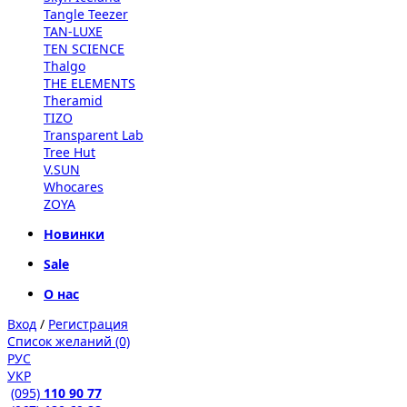
Tangle Teezer
TAN-LUXE
TEN SCIENCE
Thalgo
THE ELEMENTS
Theramid
TIZO
Transparent Lab
Tree Hut
V.SUN
Whocares
ZOYA
Новинки
Sale
О нас
Вход
/
Регистрация
Список желаний (0)
РУС
УКР
(095)
110 90 77