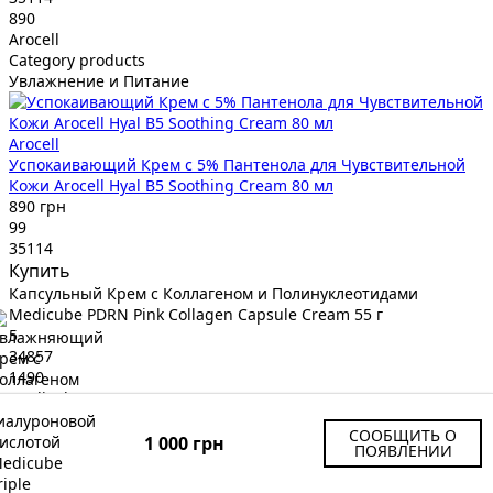
890
Arocell
Category products
Увлажнение и Питание
Arocell
Успокаивающий Крем с 5% Пантенола для Чувствительной
Кожи Arocell Hyal B5 Soothing Cream 80 мл
890 грн
99
35114
Купить
Капсульный Крем с Коллагеном и Полинуклеотидами
Medicube PDRN Pink Collagen Capsule Cream 55 г
5
34857
1490
Medicube
Category products
СООБЩИТЬ О
Увлажнение и Питание
1 000 грн
ПОЯВЛЕНИИ