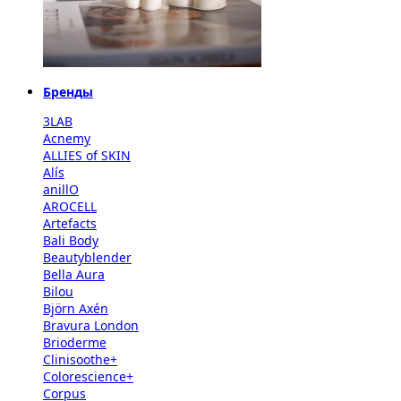
Бренды
3LAB
Acnemy
ALLIES of SKIN
Alís
anillO
AROCELL
Artefacts
Bali Body
Beautyblender
Bella Aura
Bilou
Björn Axén
Bravura London
Brioderme
Clinisoothe+
Colorescience+
Corpus