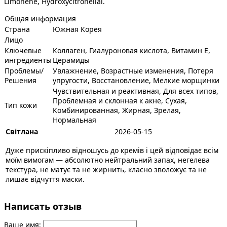
Limonene, Hydroxycitronellal.
Общая информация
Страна
Южная Корея
Лицо
Ключевые
Коллаген, Гиалуроновая кислота, Витамин Е,
ингредиенты
Церамиды
Проблемы/
Увлажнение, Возрастные изменения, Потеря
Решения
упругости, Восстановление, Мелкие морщинки
Чувствительная и реактивная, Для всех типов,
Проблемная и склонная к акне, Сухая,
Тип кожи
Комбинированная, Жирная, Зрелая,
Нормальная
Світлана
2026-05-15
Дуже прискіпливо відношусь до кремів і цей відповідає всім
моїм вимогам — абсолютно нейтральний запах, негелева
текстура, не матує та не жирнить, класно зволожує та не
лишає відчуття маски.
Написать отзыв
Ваше имя: