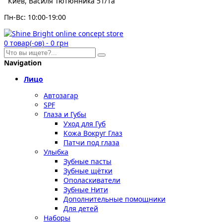
Киев, Василя Тютюнника 51/1а
Пн-Вс: 10:00-19:00
0
товар(-ов)
-
0 грн
Navigation
Лицо
Автозагар
SPF
Глаза и Губы
Уход для Губ
Кожа Вокруг Глаз
Патчи под глаза
Улыбка
Зубные пасты
Зубные щётки
Ополаскиватели
Зубные Нити
Дополнительные помощники
Для детей
Наборы