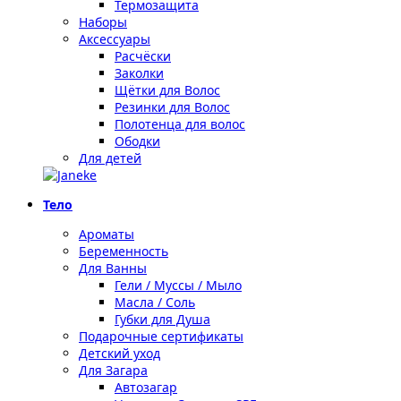
Термозащита
Наборы
Аксессуары
Расчёски
Заколки
Щётки для Волос
Резинки для Волос
Полотенца для волос
Ободки
Для детей
Тело
Ароматы
Беременность
Для Ванны
Гели / Муссы / Мыло
Масла / Соль
Губки для Душа
Подарочные сертификаты
Детский уход
Для Загара
Автозагар