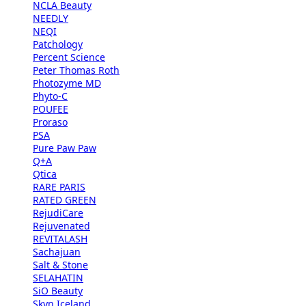
NCLA Beauty
NEEDLY
NEQI
Patchology
Percent Science
Peter Thomas Roth
Photozyme MD
Phyto-C
POUFEE
Proraso
PSA
Pure Paw Paw
Q+A
Qtica
RARE PARIS
RATED GREEN
RejudiCare
Rejuvenated
REVITALASH
Sachajuan
Salt & Stone
SELAHATIN
SiO Beauty
Skyn Iceland