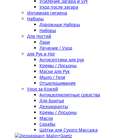
Усиление Загара и SPF
Уход после загара
Интимная гигиена
Наборы
Дорожные Наборы
Наборы
Для Ногтей
Лаки
Лечение / Уход
для Рук и Ног
Антисептики для рук
Кремы / Лосьоны
Маски для Рук
Мыло / Гели
Отшелушивание
Уход за Кожей
Антицеллюлитные средства
Для Бритья
Дезодоранты
Кремы / Лосьоны
Масла
Скрабы
Щётки для Сухого Массажа