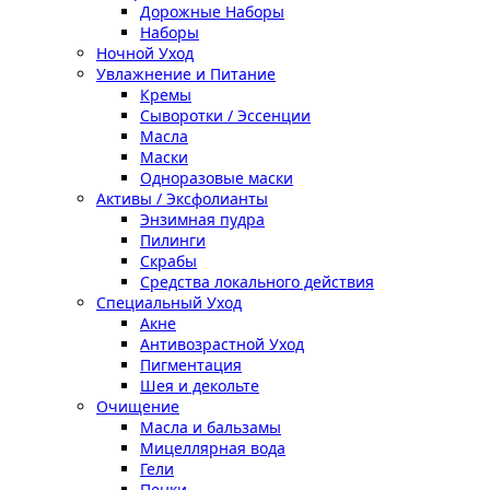
Дорожные Наборы
Наборы
Ночной Уход
Увлажнение и Питание
Кремы
Сыворотки / Эссенции
Масла
Маски
Одноразовые маски
Активы / Эксфолианты
Энзимная пудра
Пилинги
Скрабы
Средства локального действия
Специальный Уход
Акне
Антивозрастной Уход
Пигментация
Шея и декольте
Очищение
Масла и бальзамы
Мицеллярная вода
Гели
Пенки