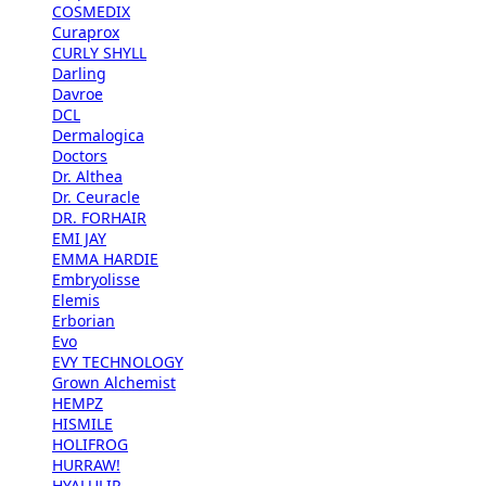
COSMEDIX
Curaprox
CURLY SHYLL
Darling
Davroe
DCL
Dermalogica
Doctors
Dr. Althea
Dr. Ceuracle
DR. FORHAIR
EMI JAY
EMMA HARDIE
Embryolisse
Elemis
Erborian
Evo
EVY TECHNOLOGY
Grown Alchemist
HEMPZ
HISMILE
HOLIFROG
HURRAW!
HYALULIP