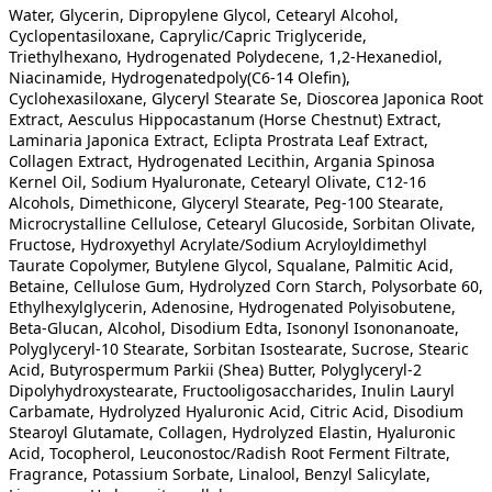
Water, Glycerin, Dipropylene Glycol, Cetearyl Alcohol,
Cyclopentasiloxane, Caprylic/Capric Triglyceride,
Triethylhexano, Hydrogenated Polydecene, 1,2-Hexanediol,
Niacinamide, Hydrogenatedpoly(C6-14 Olefin),
Cyclohexasiloxane, Glyceryl Stearate Se, Dioscorea Japonica Root
Extract, Aesculus Hippocastanum (Horse Chestnut) Extract,
Laminaria Japonica Extract, Eclipta Prostrata Leaf Extract,
Collagen Extract, Hydrogenated Lecithin, Argania Spinosa
Kernel Oil, Sodium Hyaluronate, Cetearyl Olivate, C12-16
Alcohols, Dimethicone, Glyceryl Stearate, Peg-100 Stearate,
Microcrystalline Cellulose, Cetearyl Glucoside, Sorbitan Olivate,
Fructose, Hydroxyethyl Acrylate/Sodium Acryloyldimethyl
Taurate Copolymer, Butylene Glycol, Squalane, Palmitic Acid,
Betaine, Cellulose Gum, Hydrolyzed Corn Starch, Polysorbate 60,
Ethylhexylglycerin, Adenosine, Hydrogenated Polyisobutene,
Beta-Glucan, Alcohol, Disodium Edta, Isononyl Isononanoate,
Polyglyceryl-10 Stearate, Sorbitan Isostearate, Sucrose, Stearic
Acid, Butyrospermum Parkii (Shea) Butter, Polyglyceryl-2
Dipolyhydroxystearate, Fructooligosaccharides, Inulin Lauryl
Carbamate, Hydrolyzed Hyaluronic Acid, Citric Acid, Disodium
Stearoyl Glutamate, Collagen, Hydrolyzed Elastin, Hyaluronic
Acid, Tocopherol, Leuconostoc/Radish Root Ferment Filtrate,
Fragrance, Potassium Sorbate, Linalool, Benzyl Salicylate,