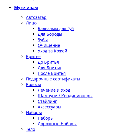
Мужчинам
Автозагар
Лицо
Бальзамы для Губ
Для Бороды
Зубы
Очищение
Уход за Кожей
Бритьё
До Бритья
Для Бритья
После Бритья
Подарочные сертификаты
Волосы
Лечение и Уход
Шампуни / Кондиционеры
Стайлинг
Аксессуары
Наборы
Наборы
Дорожные Наборы
Тело