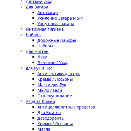
Детский уход
Для Загара
Автозагар
Усиление Загара и SPF
Уход после загара
Интимная гигиена
Наборы
Дорожные Наборы
Наборы
Для Ногтей
Лаки
Лечение / Уход
для Рук и Ног
Антисептики для рук
Кремы / Лосьоны
Маски для Рук
Мыло / Гели
Отшелушивание
Уход за Кожей
Антицеллюлитные средства
Для Бритья
Дезодоранты
Кремы / Лосьоны
Масла