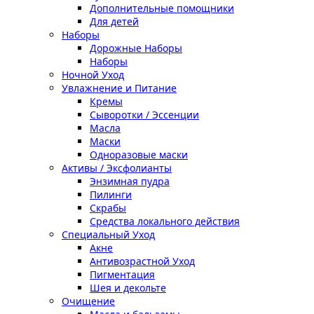
Дополнительные помощники
Для детей
Наборы
Дорожные Наборы
Наборы
Ночной Уход
Увлажнение и Питание
Кремы
Сыворотки / Эссенции
Масла
Маски
Одноразовые маски
Активы / Эксфолианты
Энзимная пудра
Пилинги
Скрабы
Средства локального действия
Специальный Уход
Акне
Антивозрастной Уход
Пигментация
Шея и декольте
Очищение