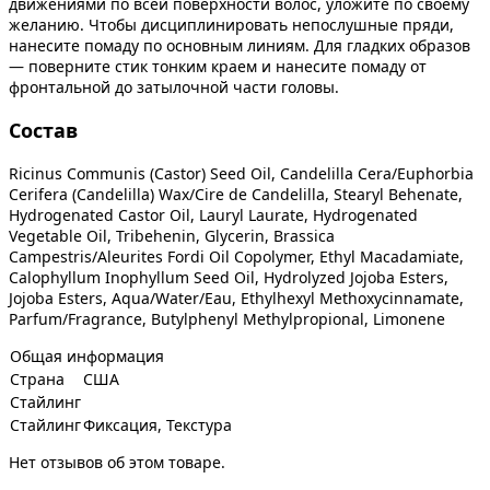
движениями по всей поверхности волос, уложите по своему
желанию. Чтобы дисциплинировать непослушные пряди,
нанесите помаду по основным линиям. Для гладких образов
— поверните стик тонким краем и нанесите помаду от
фронтальной до затылочной части головы.
Состав
Ricinus Communis (Castor) Seed Oil, Candelilla Cera/Euphorbia
Cerifera (Candelilla) Wax/Cire de Candelilla, Stearyl Behenate,
Hydrogenated Castor Oil, Lauryl Laurate, Hydrogenated
Vegetable Oil, Tribehenin, Glycerin, Brassica
Campestris/Aleurites Fordi Oil Copolymer, Ethyl Macadamiate,
Calophyllum Inophyllum Seed Oil, Hydrolyzed Jojoba Esters,
Jojoba Esters, Aqua/Water/Eau, Ethylhexyl Methoxycinnamate,
Parfum/Fragrance, Butylphenyl Methylpropional, Limonene
Общая информация
Страна
США
Стайлинг
Стайлинг
Фиксация, Текстура
Нет отзывов об этом товаре.