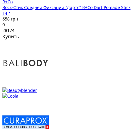
R+Co
Воск-Стик Средней Фиксации "Дартс" R+Co Dart Pomade Stick
14 г
658 грн
0
28174
Купить