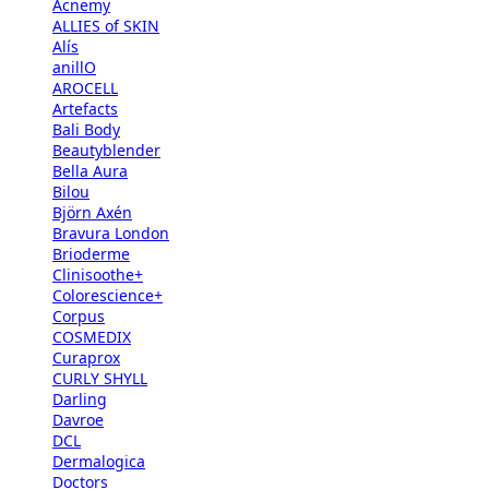
Acnemy
ALLIES of SKIN
Alís
anillO
AROCELL
Artefacts
Bali Body
Beautyblender
Bella Aura
Bilou
Björn Axén
Bravura London
Brioderme
Clinisoothe+
Colorescience+
Corpus
COSMEDIX
Curaprox
CURLY SHYLL
Darling
Davroe
DCL
Dermalogica
Doctors