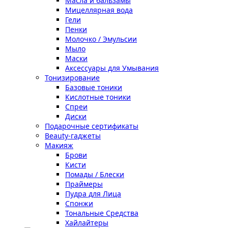
Масла и бальзамы
Мицеллярная вода
Гели
Пенки
Молочко / Эмульсии
Мыло
Маски
Аксессуары для Умывания
Тонизирование
Базовые тоники
Кислотные тоники
Спреи
Диски
Подарочные сертификаты
Beauty-гаджеты
Макияж
Брови
Кисти
Помады / Блески
Праймеры
Пудра для Лица
Спонжи
Тональные Средства
Хайлайтеры