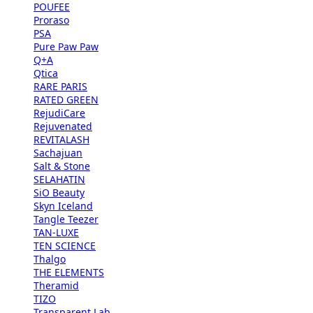
POUFEE
Proraso
PSA
Pure Paw Paw
Q+A
Qtica
RARE PARIS
RATED GREEN
RejudiCare
Rejuvenated
REVITALASH
Sachajuan
Salt & Stone
SELAHATIN
SiO Beauty
Skyn Iceland
Tangle Teezer
TAN-LUXE
TEN SCIENCE
Thalgo
THE ELEMENTS
Theramid
TIZO
Transparent Lab