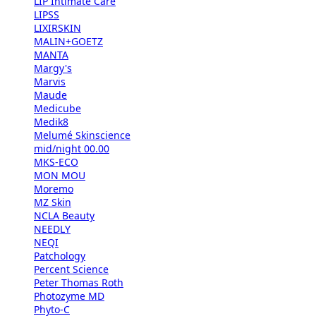
LIP Intimate Care
LIPSS
LIXIRSKIN
MALIN+GOETZ
MANTA
Margy's
Marvis
Maude
Medicube
Medik8
Melumé Skinscience
mid/night 00.00
MKS-ECO
MON MOU
Moremo
MZ Skin
NCLA Beauty
NEEDLY
NEQI
Patchology
Percent Science
Peter Thomas Roth
Photozyme MD
Phyto-C