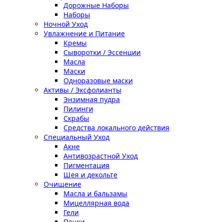
Дорожные Наборы
Наборы
Ночной Уход
Увлажнение и Питание
Кремы
Сыворотки / Эссенции
Масла
Маски
Одноразовые маски
Активы / Эксфолианты
Энзимная пудра
Пилинги
Скрабы
Средства локального действия
Специальный Уход
Акне
Антивозрастной Уход
Пигментация
Шея и декольте
Очищение
Масла и бальзамы
Мицеллярная вода
Гели
Пенки