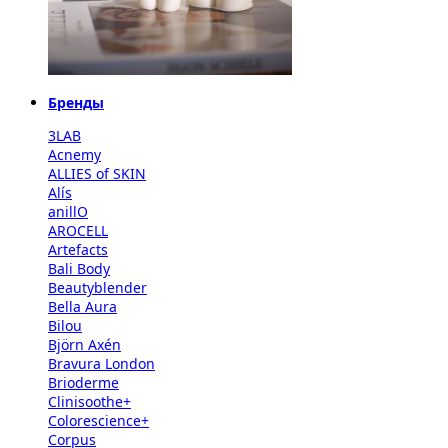
Бренды
3LAB
Acnemy
ALLIES of SKIN
Alís
anillO
AROCELL
Artefacts
Bali Body
Beautyblender
Bella Aura
Bilou
Björn Axén
Bravura London
Brioderme
Clinisoothe+
Colorescience+
Corpus