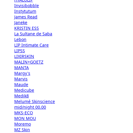
Invisibobble
Instytutum
James Read
Janeke
KRISTIN ESS
La Sultane de Saba
Lebon
LIP Intimate Care
LIPSS
LIXIRSKIN
MALIN+GOETZ
MANTA
Margy's
Marvis
Maude
Medicube
Medik8
Melumé Skinscience
mid/night 00.00
MKS-ECO
MON MOU
Moremo
MZ Skin