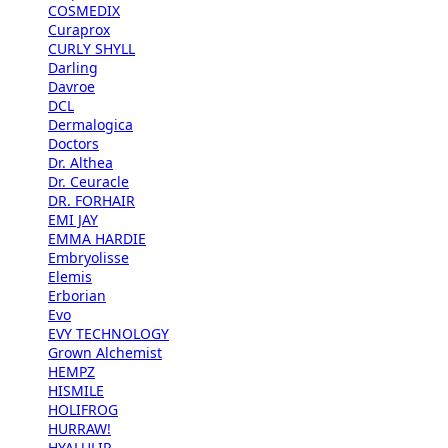
COSMEDIX
Curaprox
CURLY SHYLL
Darling
Davroe
DCL
Dermalogica
Doctors
Dr. Althea
Dr. Ceuracle
DR. FORHAIR
EMI JAY
EMMA HARDIE
Embryolisse
Elemis
Erborian
Evo
EVY TECHNOLOGY
Grown Alchemist
HEMPZ
HISMILE
HOLIFROG
HURRAW!
HYALULIP