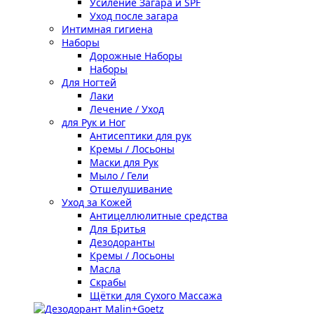
Усиление Загара и SPF
Уход после загара
Интимная гигиена
Наборы
Дорожные Наборы
Наборы
Для Ногтей
Лаки
Лечение / Уход
для Рук и Ног
Антисептики для рук
Кремы / Лосьоны
Маски для Рук
Мыло / Гели
Отшелушивание
Уход за Кожей
Антицеллюлитные средства
Для Бритья
Дезодоранты
Кремы / Лосьоны
Масла
Скрабы
Щётки для Сухого Массажа