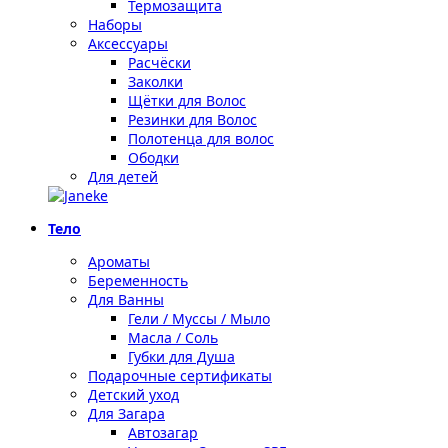
Термозащита
Наборы
Аксессуары
Расчёски
Заколки
Щётки для Волос
Резинки для Волос
Полотенца для волос
Ободки
Для детей
Тело
Ароматы
Беременность
Для Ванны
Гели / Муссы / Мыло
Масла / Соль
Губки для Душа
Подарочные сертификаты
Детский уход
Для Загара
Автозагар