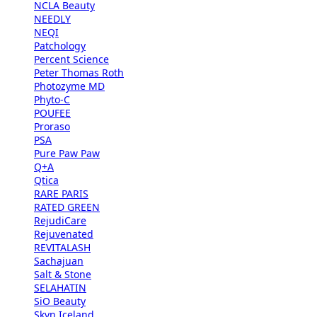
NCLA Beauty
NEEDLY
NEQI
Patchology
Percent Science
Peter Thomas Roth
Photozyme MD
Phyto-C
POUFEE
Proraso
PSA
Pure Paw Paw
Q+A
Qtica
RARE PARIS
RATED GREEN
RejudiCare
Rejuvenated
REVITALASH
Sachajuan
Salt & Stone
SELAHATIN
SiO Beauty
Skyn Iceland