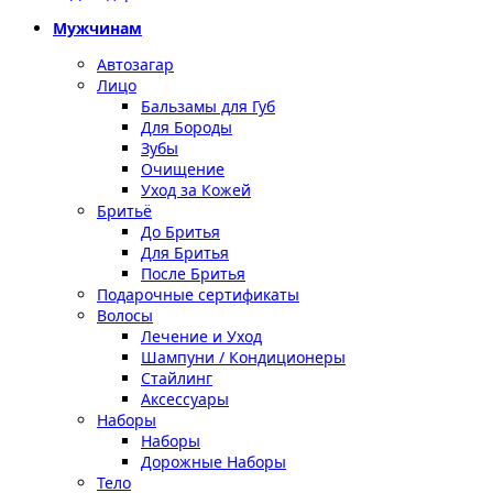
Мужчинам
Автозагар
Лицо
Бальзамы для Губ
Для Бороды
Зубы
Очищение
Уход за Кожей
Бритьё
До Бритья
Для Бритья
После Бритья
Подарочные сертификаты
Волосы
Лечение и Уход
Шампуни / Кондиционеры
Стайлинг
Аксессуары
Наборы
Наборы
Дорожные Наборы
Тело