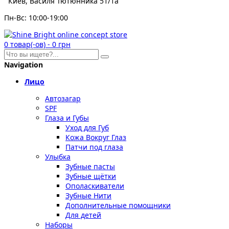
Киев, Василя Тютюнника 51/1а
Пн-Вс: 10:00-19:00
0
товар(-ов)
-
0 грн
Navigation
Лицо
Автозагар
SPF
Глаза и Губы
Уход для Губ
Кожа Вокруг Глаз
Патчи под глаза
Улыбка
Зубные пасты
Зубные щётки
Ополаскиватели
Зубные Нити
Дополнительные помощники
Для детей
Наборы