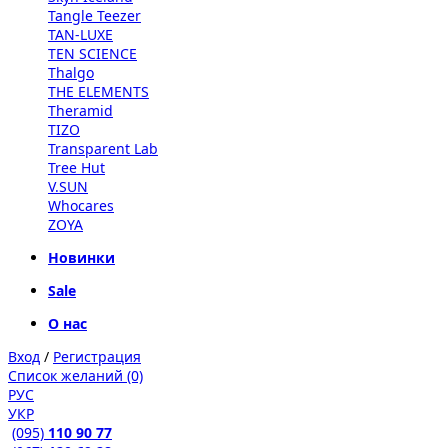
Tangle Teezer
TAN-LUXE
TEN SCIENCE
Thalgo
THE ELEMENTS
Theramid
TIZO
Transparent Lab
Tree Hut
V.SUN
Whocares
ZOYA
Новинки
Sale
О нас
Вход
/
Регистрация
Список желаний (0)
РУС
УКР
(095)
110 90 77