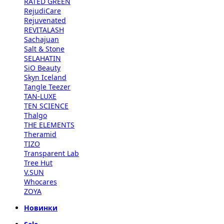
RATED GREEN
RejudiCare
Rejuvenated
REVITALASH
Sachajuan
Salt & Stone
SELAHATIN
SiO Beauty
Skyn Iceland
Tangle Teezer
TAN-LUXE
TEN SCIENCE
Thalgo
THE ELEMENTS
Theramid
TIZO
Transparent Lab
Tree Hut
V.SUN
Whocares
ZOYA
Новинки