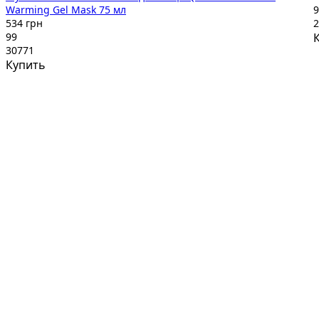
Warming Gel Mask 75 мл
9
534 грн
2
99
30771
Купить