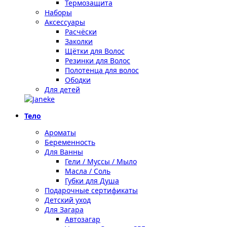
Термозащита
Наборы
Аксессуары
Расчёски
Заколки
Щётки для Волос
Резинки для Волос
Полотенца для волос
Ободки
Для детей
Тело
Ароматы
Беременность
Для Ванны
Гели / Муссы / Мыло
Масла / Соль
Губки для Душа
Подарочные сертификаты
Детский уход
Для Загара
Автозагар