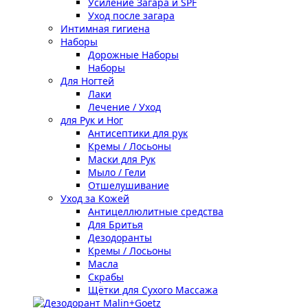
Усиление Загара и SPF
Уход после загара
Интимная гигиена
Наборы
Дорожные Наборы
Наборы
Для Ногтей
Лаки
Лечение / Уход
для Рук и Ног
Антисептики для рук
Кремы / Лосьоны
Маски для Рук
Мыло / Гели
Отшелушивание
Уход за Кожей
Антицеллюлитные средства
Для Бритья
Дезодоранты
Кремы / Лосьоны
Масла
Скрабы
Щётки для Сухого Массажа