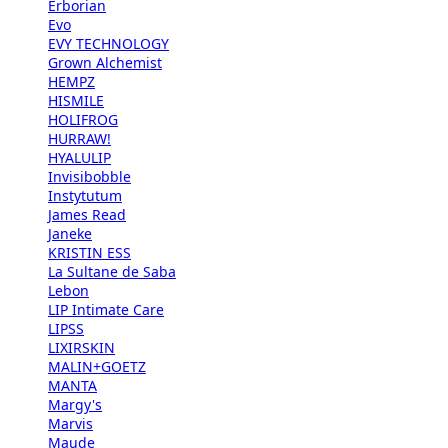
Erborian
Evo
EVY TECHNOLOGY
Grown Alchemist
HEMPZ
HISMILE
HOLIFROG
HURRAW!
HYALULIP
Invisibobble
Instytutum
James Read
Janeke
KRISTIN ESS
La Sultane de Saba
Lebon
LIP Intimate Care
LIPSS
LIXIRSKIN
MALIN+GOETZ
MANTA
Margy's
Marvis
Maude