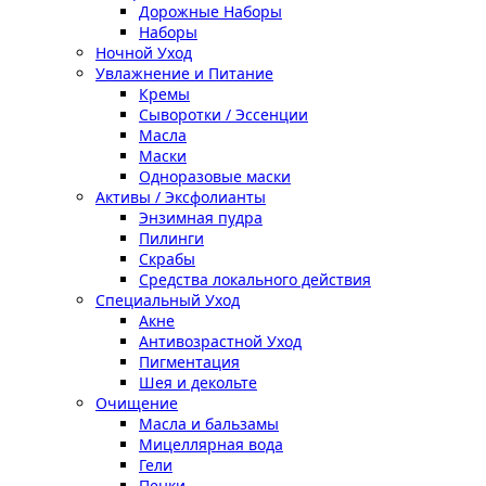
Дорожные Наборы
Наборы
Ночной Уход
Увлажнение и Питание
Кремы
Сыворотки / Эссенции
Масла
Маски
Одноразовые маски
Активы / Эксфолианты
Энзимная пудра
Пилинги
Скрабы
Средства локального действия
Специальный Уход
Акне
Антивозрастной Уход
Пигментация
Шея и декольте
Очищение
Масла и бальзамы
Мицеллярная вода
Гели
Пенки