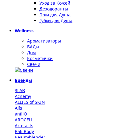
Уход за Кожей
Дезодоранты
Гели для Душа
Губки для Душа
Wellness
Ароматизаторы
БАДы
Дом
Косметички
Свечи
Бренды
3LAB
Acnemy
ALLIES of SKIN
Alís
anillO
AROCELL
Artefacts
Bali Body
Beautyblender