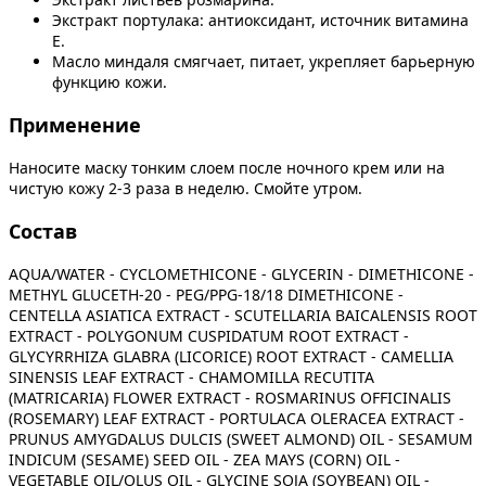
Экстракт портулака: антиоксидант, источник витамина
Е.
Масло миндаля смягчает, питает, укрепляет барьерную
функцию кожи.
Применение
Наносите маску тонким слоем после ночного крем или на
чистую кожу 2-3 раза в неделю. Смойте утром.
Состав
AQUA/WATER - CYCLOMETHICONE - GLYCERIN - DIMETHICONE -
METHYL GLUCETH-20 - PEG/PPG-18/18 DIMETHICONE -
CENTELLA ASIATICA EXTRACT - SCUTELLARIA BAICALENSIS ROOT
EXTRACT - POLYGONUM CUSPIDATUM ROOT EXTRACT -
GLYCYRRHIZA GLABRA (LICORICE) ROOT EXTRACT - CAMELLIA
SINENSIS LEAF EXTRACT - CHAMOMILLA RECUTITA
(MATRICARIA) FLOWER EXTRACT - ROSMARINUS OFFICINALIS
(ROSEMARY) LEAF EXTRACT - PORTULACA OLERACEA EXTRACT -
PRUNUS AMYGDALUS DULCIS (SWEET ALMOND) OIL - SESAMUM
INDICUM (SESAME) SEED OIL - ZEA MAYS (CORN) OIL -
VEGETABLE OIL/OLUS OIL - GLYCINE SOJA (SOYBEAN) OIL -