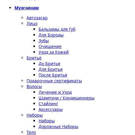
Мужчинам
Автозагар
Лицо
Бальзамы для Губ
Для Бороды
Зубы
Очищение
Уход за Кожей
Бритьё
До Бритья
Для Бритья
После Бритья
Подарочные сертификаты
Волосы
Лечение и Уход
Шампуни / Кондиционеры
Стайлинг
Аксессуары
Наборы
Наборы
Дорожные Наборы
Тело