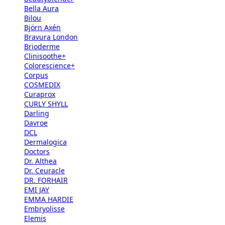
Bella Aura
Bilou
Björn Axén
Bravura London
Brioderme
Clinisoothe+
Colorescience+
Corpus
COSMEDIX
Curaprox
CURLY SHYLL
Darling
Davroe
DCL
Dermalogica
Doctors
Dr. Althea
Dr. Ceuracle
DR. FORHAIR
EMI JAY
EMMA HARDIE
Embryolisse
Elemis