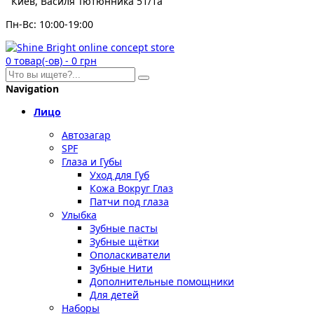
Киев, Василя Тютюнника 51/1а
Пн-Вс: 10:00-19:00
0
товар(-ов)
-
0 грн
Navigation
Лицо
Автозагар
SPF
Глаза и Губы
Уход для Губ
Кожа Вокруг Глаз
Патчи под глаза
Улыбка
Зубные пасты
Зубные щётки
Ополаскиватели
Зубные Нити
Дополнительные помощники
Для детей
Наборы