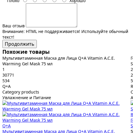
Плохо
Хорошо
Ваш отзыв
Внимание:
HTML не поддерживается! Используйте обычный
текст!
Продолжить
Похожие товары
Мультивитаминная Маска для Лица Q+A Vitamin A.C.E.
Г
Warming Gel Mask 75 мл
S
1
2
30771
2
534
5
Q+A
R
Category products
C
Увлажнение и Питание
А
R
Г
Q+A
S
Мультивитаминная Маска для Лица Q+A Vitamin A.C.E.
5