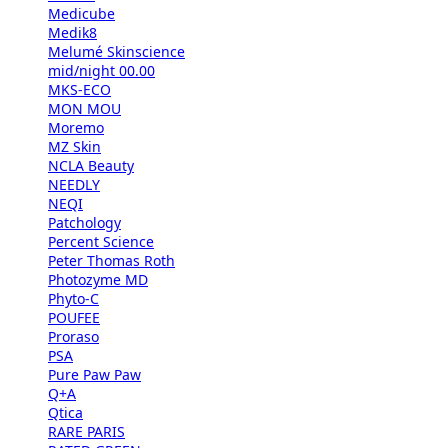
Medicube
Medik8
Melumé Skinscience
mid/night 00.00
MKS-ECO
MON MOU
Moremo
MZ Skin
NCLA Beauty
NEEDLY
NEQI
Patchology
Percent Science
Peter Thomas Roth
Photozyme MD
Phyto-C
POUFEE
Proraso
PSA
Pure Paw Paw
Q+A
Qtica
RARE PARIS