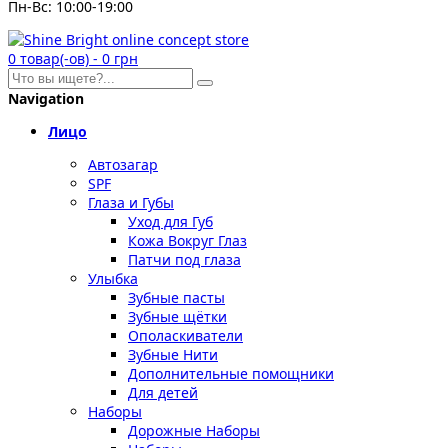
Пн-Вс: 10:00-19:00
0
товар(-ов)
-
0 грн
Navigation
Лицо
Автозагар
SPF
Глаза и Губы
Уход для Губ
Кожа Вокруг Глаз
Патчи под глаза
Улыбка
Зубные пасты
Зубные щётки
Ополаскиватели
Зубные Нити
Дополнительные помощники
Для детей
Наборы
Дорожные Наборы