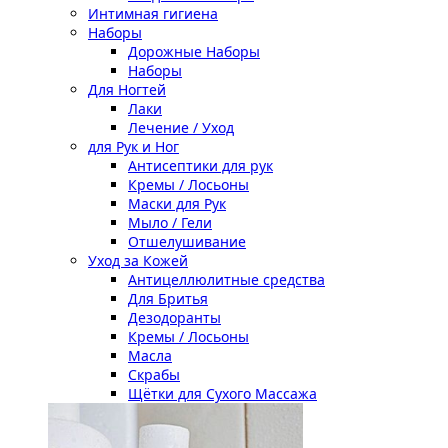
Интимная гигиена
Наборы
Дорожные Наборы
Наборы
Для Ногтей
Лаки
Лечение / Уход
для Рук и Ног
Антисептики для рук
Кремы / Лосьоны
Маски для Рук
Мыло / Гели
Отшелушивание
Уход за Кожей
Антицеллюлитные средства
Для Бритья
Дезодоранты
Кремы / Лосьоны
Масла
Скрабы
Щётки для Сухого Массажа