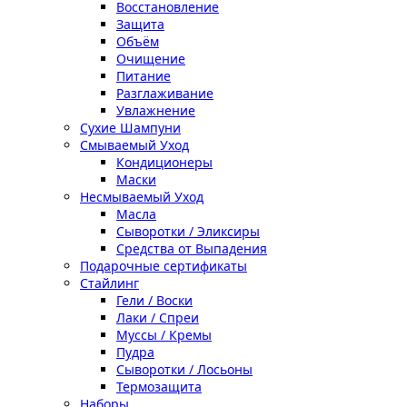
Восстановление
Защита
Объём
Очищение
Питание
Разглаживание
Увлажнение
Сухие Шампуни
Смываемый Уход
Кондиционеры
Маски
Несмываемый Уход
Масла
Сыворотки / Эликсиры
Средства от Выпадения
Подарочные сертификаты
Стайлинг
Гели / Воски
Лаки / Спреи
Муссы / Кремы
Пудра
Сыворотки / Лосьоны
Термозащита
Наборы