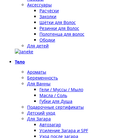
Аксессуары
Расчёски
Заколки
Щётки для Волос
Резинки для Волос
Полотенца для волос
Ободки
Для детей
Тело
Ароматы
Беременность
Для Ванны
Гели / Муссы / Мыло
Масла / Соль
Губки для Душа
Подарочные сертификаты
Детский уход
Для Загара
Автозагар
Усиление Загара и SPF
Уход после загара