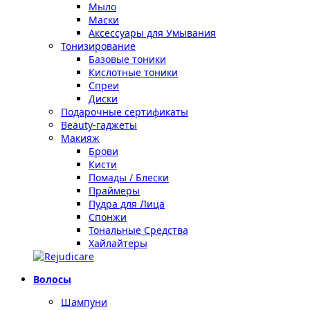
Мыло
Маски
Аксессуары для Умывания
Тонизирование
Базовые тоники
Кислотные тоники
Спреи
Диски
Подарочные сертификаты
Beauty-гаджеты
Макияж
Брови
Кисти
Помады / Блески
Праймеры
Пудра для Лица
Спонжи
Тональные Средства
Хайлайтеры
Волосы
Шампуни