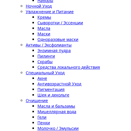
Наборы
Ночной Уход
Увлажнение и Питание
Кремы
Сыворотки / Эссенции
Масла
Маски
Одноразовые маски
Активы / Эксфолианты
Энзимная пудра
Пилинги
Скрабы
Средства локального действия
Специальный Уход
Акне
Антивозрастной Уход
Пигментация
Шея и декольте
Очищение
Масла и бальзамы
Мицеллярная вода
Гели
Пенки
Молочко / Эмульсии