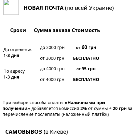
НОВАЯ ПОЧТА
(по всей Украине)
Сроки
Сумма заказа
Стоимость
60
до 3000 грн
грн
от
До отделения
1-3 дня
от 3000 грн
БЕСПЛАТНО
до 4000 грн
95
грн
от
По адресу
1-3 дня
от 4000 грн
БЕСПЛАТНО
При выборе способа оплаты
«Наличными при
получении»
добавляется комиссия
2%
от суммы +
20 грн
за
перечисление послеплаты (наложенный платёж)
САМОВЫВОЗ
(в Киеве)