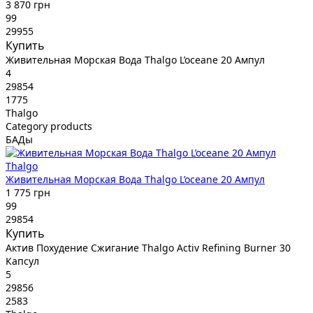
3 870 грн
99
29955
Купить
Живительная Морская Вода Thalgo L’oceane 20 Ампул
4
29854
1775
Thalgo
Category products
БАДы
Thalgo
Живительная Морская Вода Thalgo L’oceane 20 Ампул
1 775 грн
99
29854
Купить
Актив Похудение Сжигание Thalgo Activ Refining Burner 30
Капсул
5
29856
2583