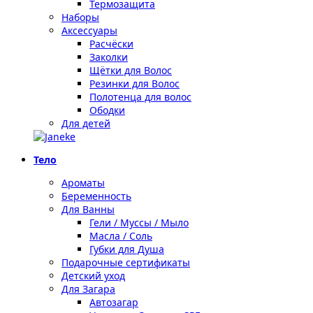
Термозащита
Наборы
Аксессуары
Расчёски
Заколки
Щётки для Волос
Резинки для Волос
Полотенца для волос
Ободки
Для детей
Тело
Ароматы
Беременность
Для Ванны
Гели / Муссы / Мыло
Масла / Соль
Губки для Душа
Подарочные сертификаты
Детский уход
Для Загара
Автозагар