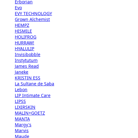
Erborian
Evo
EVY TECHNOLOGY
Grown Alchemist
HEMPZ
HISMILE
HOLIFROG
HURRAW!
HYALULIP
Invisibobble
Instytutum
James Read
Janeke
KRISTIN ESS
La Sultane de Saba
Lebon
LIP Intimate Care
LIPSS
LIXIRSKIN
MALIN+GOETZ
MANTA
Margy's
Marvis
Maude