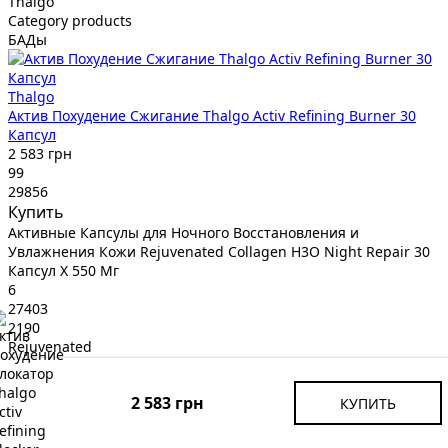
Thalgo
Category products
БАДы
Thalgo
Актив Похудение Сжигание Thalgo Activ Refining Burner 30
Капсул
2 583 грн
99
29856
Купить
Активные Капсулы для Ночного Восстановления и
Увлажнения Кожи Rejuvenated Collagen H3O Night Repair 30
Капсул X 550 Мг
6
27403
2190
Rejuvenated
Category products
БАДы
2 583 грн
КУПИТЬ