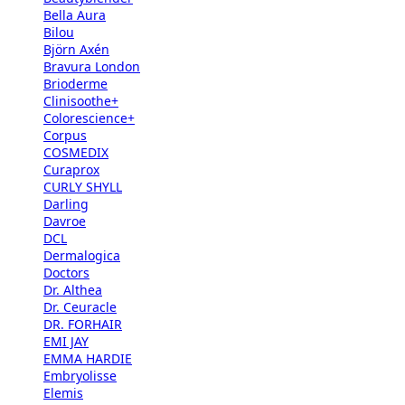
Bella Aura
Bilou
Björn Axén
Bravura London
Brioderme
Clinisoothe+
Colorescience+
Corpus
COSMEDIX
Curaprox
CURLY SHYLL
Darling
Davroe
DCL
Dermalogica
Doctors
Dr. Althea
Dr. Ceuracle
DR. FORHAIR
EMI JAY
EMMA HARDIE
Embryolisse
Elemis