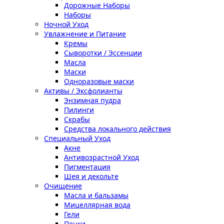
Дорожные Наборы
Наборы
Ночной Уход
Увлажнение и Питание
Кремы
Сыворотки / Эссенции
Масла
Маски
Одноразовые маски
Активы / Эксфолианты
Энзимная пудра
Пилинги
Скрабы
Средства локального действия
Специальный Уход
Акне
Антивозрастной Уход
Пигментация
Шея и декольте
Очищение
Масла и бальзамы
Мицеллярная вода
Гели
Пенки