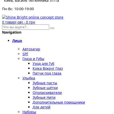
Киев, Василя Тютюнника 51/1а
Пн-Вс: 10:00-19:00
0
товар(-ов)
-
0 грн
Navigation
Лицо
Автозагар
SPF
Глаза и Губы
Уход для Губ
Кожа Вокруг Глаз
Патчи под глаза
Улыбка
Зубные пасты
Зубные щётки
Ополаскиватели
Зубные Нити
Дополнительные помощники
Для детей
Наборы