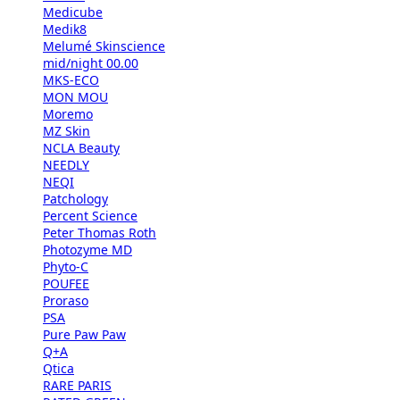
Medicube
Medik8
Melumé Skinscience
mid/night 00.00
MKS-ECO
MON MOU
Moremo
MZ Skin
NCLA Beauty
NEEDLY
NEQI
Patchology
Percent Science
Peter Thomas Roth
Photozyme MD
Phyto-C
POUFEE
Proraso
PSA
Pure Paw Paw
Q+A
Qtica
RARE PARIS