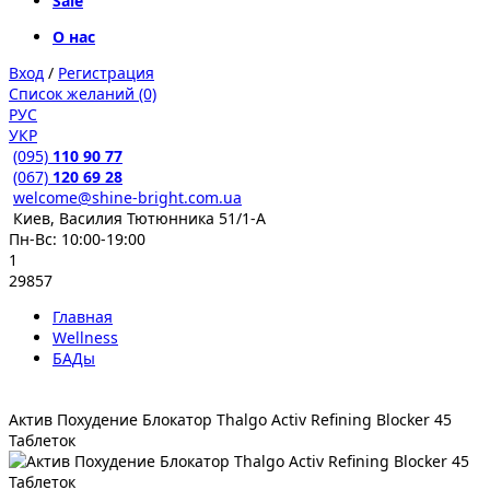
Sale
О нас
Вход
/
Регистрация
Список желаний (0)
РУС
УКР
(095)
110 90 77
(067)
120 69 28
welcome@shine-bright.com.ua
Киев, Василия Тютюнника 51/1-А
Пн-Вс: 10:00-19:00
1
29857
Главная
Wellness
БАДы
Актив Похудение Блокатор Thalgo Activ Refining Blocker 45
Таблеток