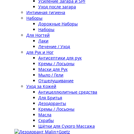
Усиление Загара и SPF
Уход после загара
Интимная гигиена
Наборы
Дорожные Наборы
Наборы
Для Ногтей
Лаки
Лечение / Уход
для Рук и Ног
Антисептики для рук
Кремы / Лосьоны
Маски для Рук
Мыло / Гели
Отшелушивание
Уход за Кожей
Антицеллюлитные средства
Для Бритья
Дезодоранты
Кремы / Лосьоны
Масла
Скрабы
Щётки для Сухого Массажа