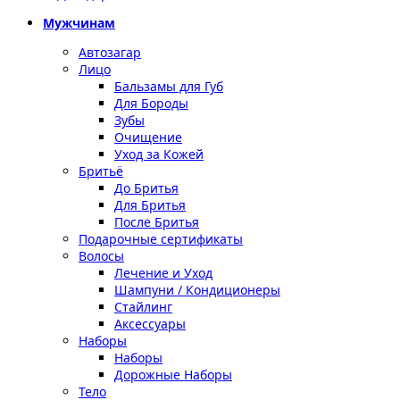
Мужчинам
Автозагар
Лицо
Бальзамы для Губ
Для Бороды
Зубы
Очищение
Уход за Кожей
Бритьё
До Бритья
Для Бритья
После Бритья
Подарочные сертификаты
Волосы
Лечение и Уход
Шампуни / Кондиционеры
Стайлинг
Аксессуары
Наборы
Наборы
Дорожные Наборы
Тело