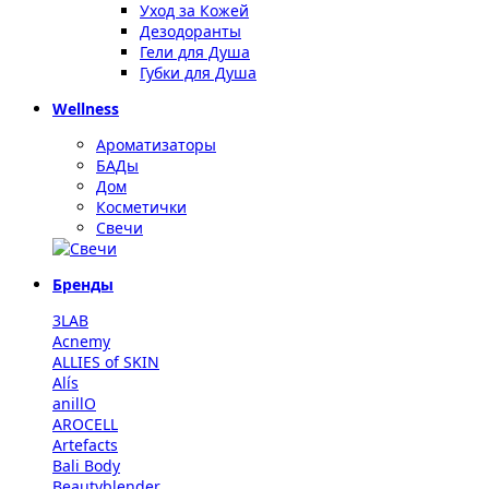
Уход за Кожей
Дезодоранты
Гели для Душа
Губки для Душа
Wellness
Ароматизаторы
БАДы
Дом
Косметички
Свечи
Бренды
3LAB
Acnemy
ALLIES of SKIN
Alís
anillO
AROCELL
Artefacts
Bali Body
Beautyblender