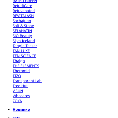
RATED GREEN
RejudiCare
Rejuvenated
REVITALASH
Sachajuan
Salt & Stone
SELAHATIN
SiO Beauty
Skyn Iceland
Tangle Teezer
TAN-LUXE
TEN SCIENCE
Thalgo
THE ELEMENTS
Theramid
TIZO
Transparent Lab
Tree Hut
V.SUN
Whocares
ZOYA
Новинки