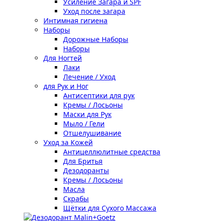
Усиление Загара и SPF
Уход после загара
Интимная гигиена
Наборы
Дорожные Наборы
Наборы
Для Ногтей
Лаки
Лечение / Уход
для Рук и Ног
Антисептики для рук
Кремы / Лосьоны
Маски для Рук
Мыло / Гели
Отшелушивание
Уход за Кожей
Антицеллюлитные средства
Для Бритья
Дезодоранты
Кремы / Лосьоны
Масла
Скрабы
Щётки для Сухого Массажа