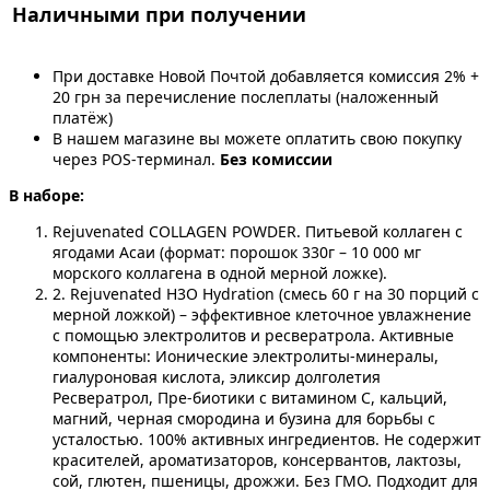
Наличными при получении
При доставке Новой Почтой добавляется комиссия 2% +
20 грн за перечисление послеплаты (наложенный
платёж)
В нашем магазине вы можете оплатить свою покупку
через POS-терминал.
Без комиссии
В наборе:
Rejuvenated СOLLAGEN POWDER. Питьевой коллаген с
ягодами Асаи (формат: порошок 330г – 10 000 мг
морского коллагена в одной мерной ложке).
2. Rejuvenated H3O Hydration (смесь 60 г на 30 порций с
мерной ложкой) – эффективное клеточное увлажнение
с помощью электролитов и ресвератрола. Активные
компоненты: Ионические электролиты-минералы,
гиалуроновая кислота, эликсир долголетия
Ресвератрол, Пре-биотики с витамином С, кальций,
магний, черная смородина и бузина для борьбы с
усталостью. 100% активных ингредиентов. Не содержит
красителей, ароматизаторов, консервантов, лактозы,
сой, глютен, пшеницы, дрожжи. Без ГМО. Подходит для