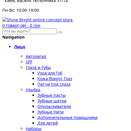
Киев, Василя Тютюнника 51/1а
Пн-Вс: 10:00-19:00
0
товар(-ов)
-
0 грн
Navigation
Лицо
Автозагар
SPF
Глаза и Губы
Уход для Губ
Кожа Вокруг Глаз
Патчи под глаза
Улыбка
Зубные пасты
Зубные щётки
Ополаскиватели
Зубные Нити
Дополнительные помощники
Для детей
Наборы