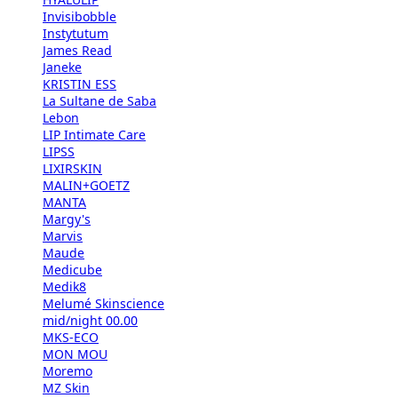
Invisibobble
Instytutum
James Read
Janeke
KRISTIN ESS
La Sultane de Saba
Lebon
LIP Intimate Care
LIPSS
LIXIRSKIN
MALIN+GOETZ
MANTA
Margy's
Marvis
Maude
Medicube
Medik8
Melumé Skinscience
mid/night 00.00
MKS-ECO
MON MOU
Moremo
MZ Skin