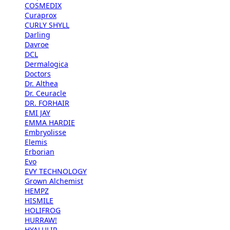
COSMEDIX
Curaprox
CURLY SHYLL
Darling
Davroe
DCL
Dermalogica
Doctors
Dr. Althea
Dr. Ceuracle
DR. FORHAIR
EMI JAY
EMMA HARDIE
Embryolisse
Elemis
Erborian
Evo
EVY TECHNOLOGY
Grown Alchemist
HEMPZ
HISMILE
HOLIFROG
HURRAW!
HYALULIP