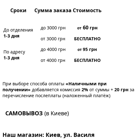
Сроки
Сумма заказа
Стоимость
60
до 3000 грн
грн
от
До отделения
1-3 дня
от 3000 грн
БЕСПЛАТНО
до 4000 грн
95
грн
от
По адресу
1-3 дня
от 4000 грн
БЕСПЛАТНО
При выборе способа оплаты
«Наличными при
получении»
добавляется комиссия
2%
от суммы +
20 грн
за
перечисление послеплаты (наложенный платёж)
САМОВЫВОЗ
(в Киеве)
Наш магазин:
Киев, ул. Василя