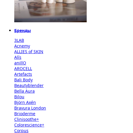
Бренды
3LAB
Acnemy
ALLIES of SKIN
Alís
anillO
AROCELL
Artefacts
Bali Body
Beautyblender
Bella Aura
Bilou
Björn Axén
Bravura London
Brioderme
Clinisoothe+
Colorescience+
Corpus