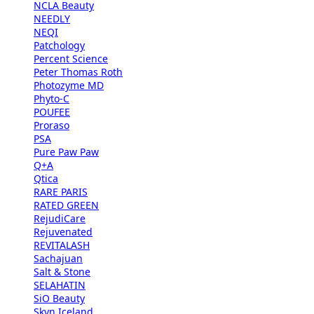
NCLA Beauty
NEEDLY
NEQI
Patchology
Percent Science
Peter Thomas Roth
Photozyme MD
Phyto-C
POUFEE
Proraso
PSA
Pure Paw Paw
Q+A
Qtica
RARE PARIS
RATED GREEN
RejudiCare
Rejuvenated
REVITALASH
Sachajuan
Salt & Stone
SELAHATIN
SiO Beauty
Skyn Iceland