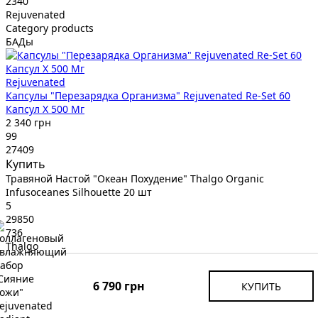
2340
Rejuvenated
Category products
БАДы
Rejuvenated
Капсулы "Перезарядка Организма" Rejuvenated Re-Set 60
Капсул X 500 Мг
2 340 грн
99
27409
Купить
Травяной Настой "Океан Похудение" Thalgo Organic
Infusoceanes Silhouette 20 шт
5
29850
736
Thalgo
Category products
БАДы
6 790 грн
КУПИТЬ
Thalgo