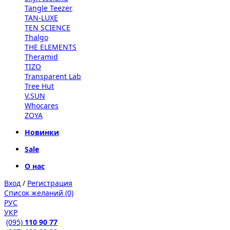
Tangle Teezer
TAN-LUXE
TEN SCIENCE
Thalgo
THE ELEMENTS
Theramid
TIZO
Transparent Lab
Tree Hut
V.SUN
Whocares
ZOYA
Новинки
Sale
О нас
Вход
/
Регистрация
Список желаний (0)
РУС
УКР
(095)
110 90 77