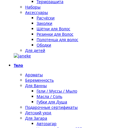
Термозащита
Наборы
Аксессуары
Расчёски
Заколки
Щётки для Волос
Резинки для Волос
Полотенца для волос
Ободки
Для детей
Тело
Ароматы
Беременность
Для Ванны
Гели / Муссы / Мыло
Масла / Соль
Губки для Душа
Подарочные сертификаты
Детский уход
Для Загара
Автозагар