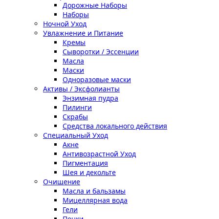
Дорожные Наборы
Наборы
Ночной Уход
Увлажнение и Питание
Кремы
Сыворотки / Эссенции
Масла
Маски
Одноразовые маски
Активы / Эксфолианты
Энзимная пудра
Пилинги
Скрабы
Средства локального действия
Специальный Уход
Акне
Антивозрастной Уход
Пигментация
Шея и декольте
Очищение
Масла и бальзамы
Мицеллярная вода
Гели
Пенки