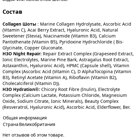
Состав
Collagen Шоты
: Marine Collagen Hydrolysate, Ascorbic Acid
(Vitamin C), Acai Berry Extract, Hyaluronic Acid, Natural
Sweetener (Stevia), Niacinamide (Vitamin B3), Calcium
Pantothenate (Vitamin B5), Pyridoxine Hydrochloride ( Bis-
Glycinate, Copper Gluconate.
H3O Night Repair:
Repair Extract Complex (Grapeseed Extract,
Ionic Electrolytes, Marine Pine Bark, Astragalus Root Extract,
Astaxanthin, Hyaluronic Acid), HPMC (Capsule shell), Vitamin
Complex (Ascorbic Acid (Vitamin C), D AlphaTocopina (Vitamin
B3), Retinyl Acetate (Vitamin A), Riboflavin (Vitamin B2),
Cholecalciferol (Vitamin D)).
H3O Hydration®:
Chicory Root Fibre (Inulin), Electrolyte
Complex (Calcium Lactate, Potassium Chloride, Magnesium
Oxide, Sodium Citrate, Ionic Minerals), Beauty Complex
(Resveratrol, Hyaluronic Acid), Ascorbic Acid, Elderflower, Ber.
Общая информация
Страна
Великобритания
Нет отзывов об этом товаре.