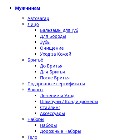
Мужчинам
Автозагар
Лицо
Бальзамы для Губ
Для Бороды
Зубы
Очищение
Уход за Кожей
Бритьё
До Бритья
Для Бритья
После Бритья
Подарочные сертификаты
Волосы
Лечение и Уход
Шампуни / Кондиционеры
Стайлинг
Аксессуары
Наборы
Наборы
Дорожные Наборы
Тело