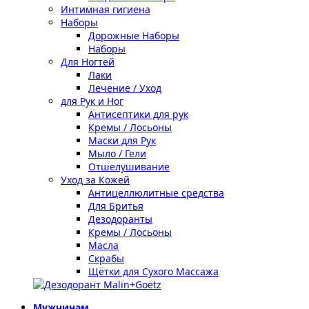
Интимная гигиена
Наборы
Дорожные Наборы
Наборы
Для Ногтей
Лаки
Лечение / Уход
для Рук и Ног
Антисептики для рук
Кремы / Лосьоны
Маски для Рук
Мыло / Гели
Отшелушивание
Уход за Кожей
Антицеллюлитные средства
Для Бритья
Дезодоранты
Кремы / Лосьоны
Масла
Скрабы
Щётки для Сухого Массажа
Мужчинам