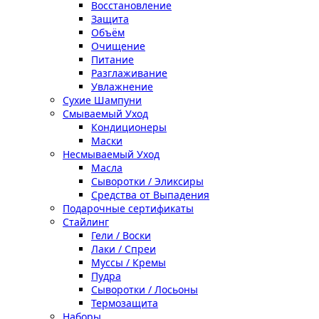
Восстановление
Защита
Объём
Очищение
Питание
Разглаживание
Увлажнение
Сухие Шампуни
Смываемый Уход
Кондиционеры
Маски
Несмываемый Уход
Масла
Сыворотки / Эликсиры
Средства от Выпадения
Подарочные сертификаты
Стайлинг
Гели / Воски
Лаки / Спреи
Муссы / Кремы
Пудра
Сыворотки / Лосьоны
Термозащита
Наборы