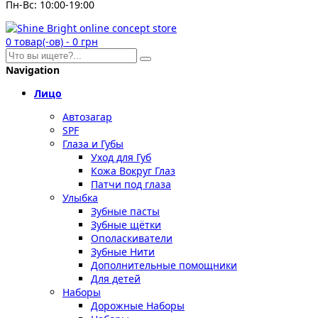
Пн-Вс: 10:00-19:00
0
товар(-ов)
-
0 грн
Navigation
Лицо
Автозагар
SPF
Глаза и Губы
Уход для Губ
Кожа Вокруг Глаз
Патчи под глаза
Улыбка
Зубные пасты
Зубные щётки
Ополаскиватели
Зубные Нити
Дополнительные помощники
Для детей
Наборы
Дорожные Наборы