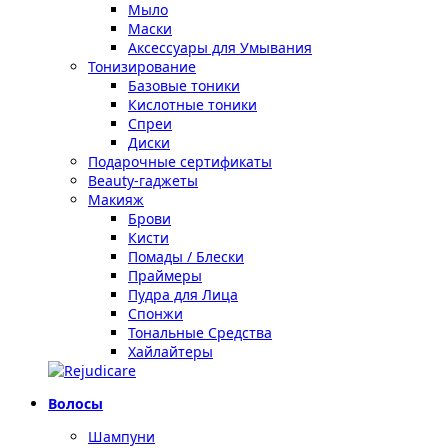
Мыло
Маски
Аксессуары для Умывания
Тонизирование
Базовые тоники
Кислотные тоники
Спреи
Диски
Подарочные сертификаты
Beauty-гаджеты
Макияж
Брови
Кисти
Помады / Блески
Праймеры
Пудра для Лица
Спонжи
Тональные Средства
Хайлайтеры
Волосы
Шампуни