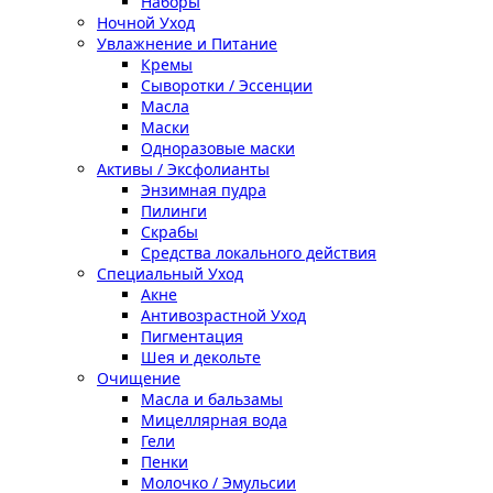
Наборы
Ночной Уход
Увлажнение и Питание
Кремы
Сыворотки / Эссенции
Масла
Маски
Одноразовые маски
Активы / Эксфолианты
Энзимная пудра
Пилинги
Скрабы
Средства локального действия
Специальный Уход
Акне
Антивозрастной Уход
Пигментация
Шея и декольте
Очищение
Масла и бальзамы
Мицеллярная вода
Гели
Пенки
Молочко / Эмульсии