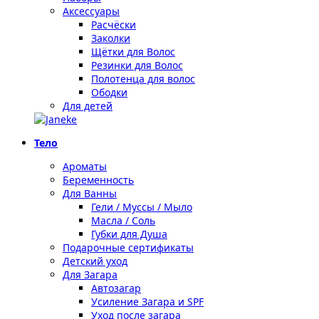
Аксессуары
Расчёски
Заколки
Щётки для Волос
Резинки для Волос
Полотенца для волос
Ободки
Для детей
Тело
Ароматы
Беременность
Для Ванны
Гели / Муссы / Мыло
Масла / Соль
Губки для Душа
Подарочные сертификаты
Детский уход
Для Загара
Автозагар
Усиление Загара и SPF
Уход после загара