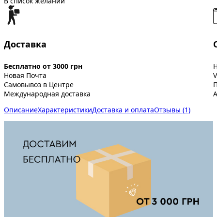
В список желаний
Доставка
Бесплатно от 3000 грн
Новая Почта
V
Самовывоз в Центре
Международная доставка
A
Описание
Характеристики
Доставка и оплата
Отзывы (1)