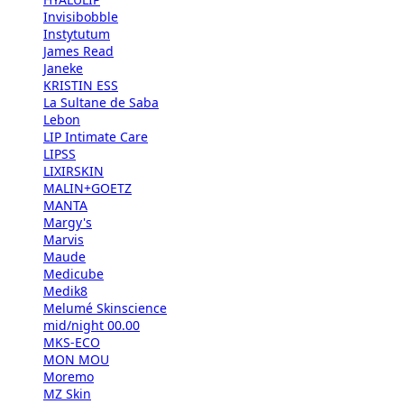
Invisibobble
Instytutum
James Read
Janeke
KRISTIN ESS
La Sultane de Saba
Lebon
LIP Intimate Care
LIPSS
LIXIRSKIN
MALIN+GOETZ
MANTA
Margy's
Marvis
Maude
Medicube
Medik8
Melumé Skinscience
mid/night 00.00
MKS-ECO
MON MOU
Moremo
MZ Skin