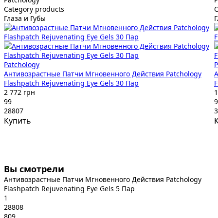
Category products
C
Глаза и Губы
Г
Patchology
P
Антивозрастные Патчи Мгновенного Действия Patchology
А
Flashpatch Rejuvenating Eye Gels 30 Пар
F
2 772 грн
1
99
9
28807
3
Купить
Вы смотрели
Антивозрастные Патчи Мгновенного Действия Patchology
Flashpatch Rejuvenating Eye Gels 5 Пар
1
28808
809