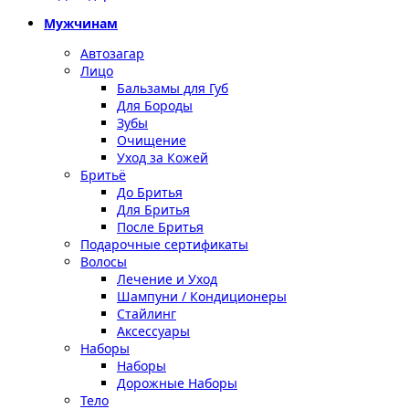
Мужчинам
Автозагар
Лицо
Бальзамы для Губ
Для Бороды
Зубы
Очищение
Уход за Кожей
Бритьё
До Бритья
Для Бритья
После Бритья
Подарочные сертификаты
Волосы
Лечение и Уход
Шампуни / Кондиционеры
Стайлинг
Аксессуары
Наборы
Наборы
Дорожные Наборы
Тело