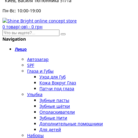
Киев, Василя Тютюнника 51/1а
Пн-Вс: 10:00-19:00
0
товар(-ов)
-
0 грн
Navigation
Лицо
Автозагар
SPF
Глаза и Губы
Уход для Губ
Кожа Вокруг Глаз
Патчи под глаза
Улыбка
Зубные пасты
Зубные щётки
Ополаскиватели
Зубные Нити
Дополнительные помощники
Для детей
Наборы