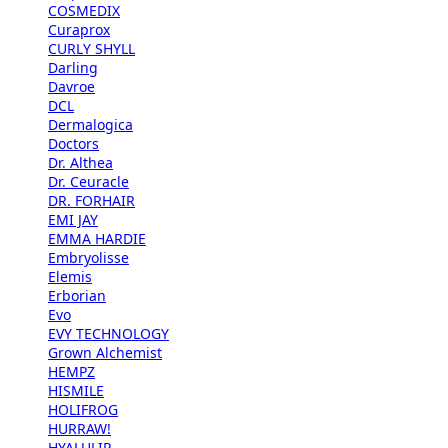
COSMEDIX
Curaprox
CURLY SHYLL
Darling
Davroe
DCL
Dermalogica
Doctors
Dr. Althea
Dr. Ceuracle
DR. FORHAIR
EMI JAY
EMMA HARDIE
Embryolisse
Elemis
Erborian
Evo
EVY TECHNOLOGY
Grown Alchemist
HEMPZ
HISMILE
HOLIFROG
HURRAW!
HYALULIP