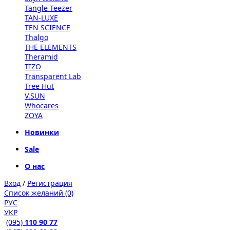
Tangle Teezer
TAN-LUXE
TEN SCIENCE
Thalgo
THE ELEMENTS
Theramid
TIZO
Transparent Lab
Tree Hut
V.SUN
Whocares
ZOYA
Новинки
Sale
О нас
Вход
/
Регистрация
Список желаний (0)
РУС
УКР
(095)
110 90 77