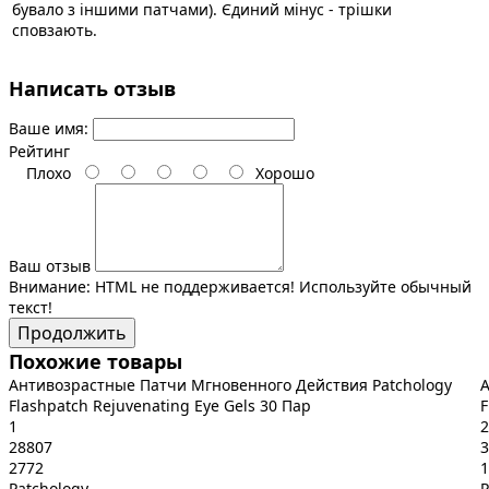
бувало з іншими патчами). Єдиний мінус - трішки
сповзають.
Написать отзыв
Ваше имя:
Рейтинг
Плохо
Хорошо
Ваш отзыв
Внимание:
HTML не поддерживается! Используйте обычный
текст!
Продолжить
Похожие товары
Антивозрастные Патчи Мгновенного Действия Patchology
А
Flashpatch Rejuvenating Eye Gels 30 Пар
F
1
2
28807
3
2772
1
Patchology
P