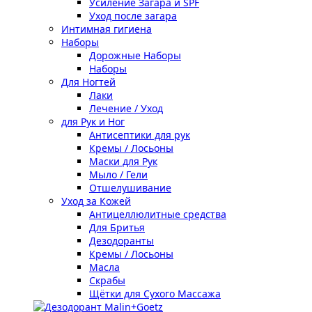
Усиление Загара и SPF
Уход после загара
Интимная гигиена
Наборы
Дорожные Наборы
Наборы
Для Ногтей
Лаки
Лечение / Уход
для Рук и Ног
Антисептики для рук
Кремы / Лосьоны
Маски для Рук
Мыло / Гели
Отшелушивание
Уход за Кожей
Антицеллюлитные средства
Для Бритья
Дезодоранты
Кремы / Лосьоны
Масла
Скрабы
Щётки для Сухого Массажа