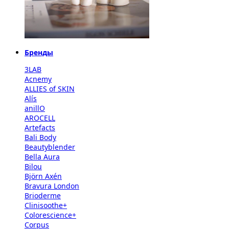
Бренды
3LAB
Acnemy
ALLIES of SKIN
Alís
anillO
AROCELL
Artefacts
Bali Body
Beautyblender
Bella Aura
Bilou
Björn Axén
Bravura London
Brioderme
Clinisoothe+
Colorescience+
Corpus