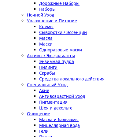
Дорожные Наборы
Наборы
Ночной Уход
Увлажнение и Питание
Кремы
Сыворотки / Эссенции
Масла
Маски
Одноразовые маски
Активы / Эксфолианты
Энзимная пудра
Пилинги
Скрабы
Средства локального действия
Специальный Уход
Акне
Антивозрастной Уход
Пигментация
Шея и декольте
Очищение
Масла и бальзамы
Мицеллярная вода
Гели
Пенки