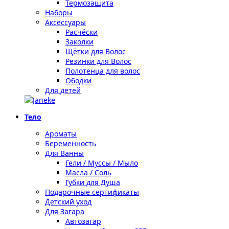
Термозащита
Наборы
Аксессуары
Расчёски
Заколки
Щётки для Волос
Резинки для Волос
Полотенца для волос
Ободки
Для детей
Тело
Ароматы
Беременность
Для Ванны
Гели / Муссы / Мыло
Масла / Соль
Губки для Душа
Подарочные сертификаты
Детский уход
Для Загара
Автозагар