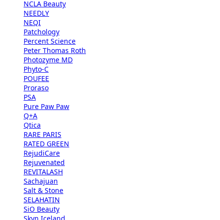
NCLA Beauty
NEEDLY
NEQI
Patchology
Percent Science
Peter Thomas Roth
Photozyme MD
Phyto-C
POUFEE
Proraso
PSA
Pure Paw Paw
Q+A
Qtica
RARE PARIS
RATED GREEN
RejudiCare
Rejuvenated
REVITALASH
Sachajuan
Salt & Stone
SELAHATIN
SiO Beauty
Skyn Iceland