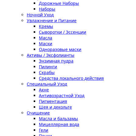
Дорожные Наборы
Наборы
Ночной Уход
Увлажнение и Питание
Кремы
Сыворотки / Эссенции
Масла
Маски
Одноразовые маски
Активы / Эксфолианты
Энзимная пудра
Пилинги
Скрабы
Средства локального действия
Специальный Уход
Акне
Антивозрастной Уход
Пигментация
Шея и декольте
Очищение
Масла и бальзамы
Мицеллярная вода
Гели
Пенки