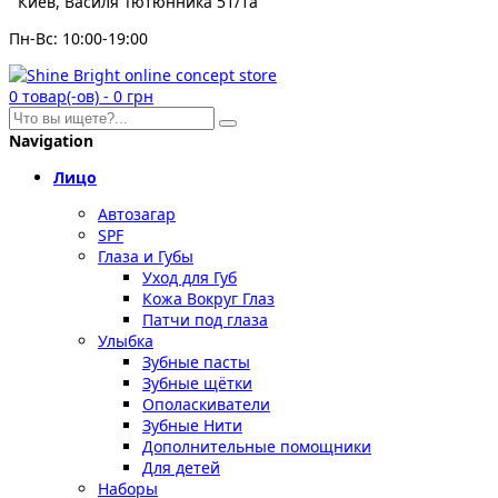
Киев, Василя Тютюнника 51/1а
Пн-Вс: 10:00-19:00
0
товар(-ов)
-
0 грн
Navigation
Лицо
Автозагар
SPF
Глаза и Губы
Уход для Губ
Кожа Вокруг Глаз
Патчи под глаза
Улыбка
Зубные пасты
Зубные щётки
Ополаскиватели
Зубные Нити
Дополнительные помощники
Для детей
Наборы