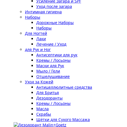
Усиление Загара и SPF
Уход после загара
Интимная гигиена
Наборы
Дорожные Наборы
Наборы
Для Ногтей
Лаки
Лечение / Уход
для Рук и Ног
Антисептики для рук
Кремы / Лосьоны
Маски для Рук
Мыло / Гели
Отшелушивание
Уход за Кожей
Антицеллюлитные средства
Для Бритья
Дезодоранты
Кремы / Лосьоны
Масла
Скрабы
Щётки для Сухого Массажа