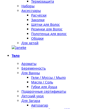
Термозащита
Наборы
Аксессуары
Расчёски
Заколки
Щётки для Волос
Резинки для Волос
Полотенца для волос
Ободки
Для детей
Тело
Ароматы
Беременность
Для Ванны
Гели / Муссы / Мыло
Масла / Соль
Губки для Душа
Подарочные сертификаты
Детский уход
Для Загара
Автозагар