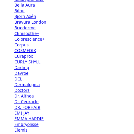
Bella Aura
Bilou
Björn Axén
Bravura London
Brioderme
Clinisoothe+
Colorescience+
Corpus
COSMEDIX
Curaprox
CURLY SHYLL
Darling
Davroe
DCL
Dermalogica
Doctors
Dr. Althea
Dr. Ceuracle
DR. FORHAIR
EMI JAY
EMMA HARDIE
Embryolisse
Elemis