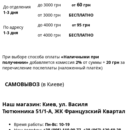
60
до 3000 грн
грн
от
До отделения
1-3 дня
от 3000 грн
БЕСПЛАТНО
до 4000 грн
95
грн
от
По адресу
1-3 дня
от 4000 грн
БЕСПЛАТНО
При выборе способа оплаты
«Наличными при
получении»
добавляется комиссия
2%
от суммы +
20 грн
за
перечисление послеплаты (наложенный платёж)
САМОВЫВОЗ
(в Киеве)
Наш магазин:
Киев, ул. Василя
Тютюнника 51/1-А, ЖК Французский Квартал
Время работы:
Пн-Вс: 10-19
Наш телефон:
+38 (095) 110 90 77, +38 (067) 120 69 28