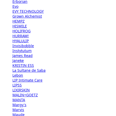
Erborian
Evo
EVY TECHNOLOGY
Grown Alchemist
HEMPZ
HISMILE
HOLIFROG
HURRAW!
HYALULIP
Invisibobble
Instytutum
James Read
Janeke
KRISTIN ESS
La Sultane de Saba
Lebon
LIP Intimate Care
LIPSS
LIXIRSKIN
MALIN+GOETZ
MANTA
Margy's
Marvis
Maude