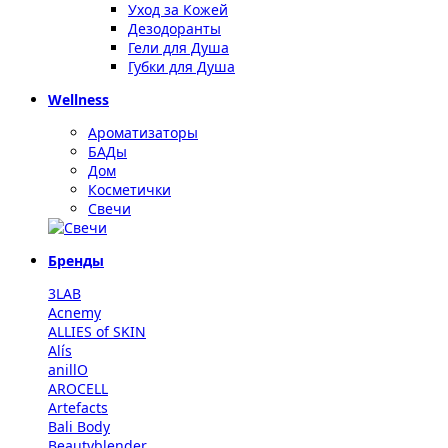
Уход за Кожей
Дезодоранты
Гели для Душа
Губки для Душа
Wellness
Ароматизаторы
БАДы
Дом
Косметички
Свечи
Бренды
3LAB
Acnemy
ALLIES of SKIN
Alís
anillO
AROCELL
Artefacts
Bali Body
Beautyblender