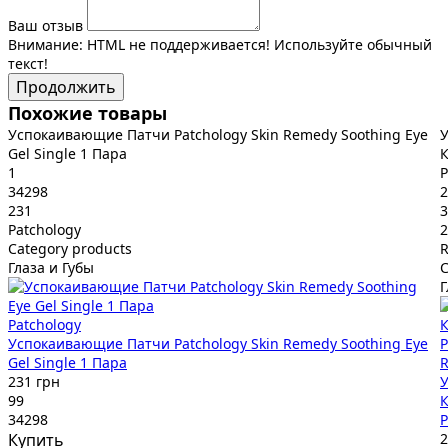
Ваш отзыв
Внимание:
HTML не поддерживается! Используйте обычный
текст!
Продолжить
Похожие товары
Успокаивающие Патчи Patchology Skin Remedy Soothing Eye
У
Gel Single 1 Пара
К
1
P
34298
2
231
3
Patchology
2
Category products
R
Глаза и Губы
C
Г
Patchology
Успокаивающие Патчи Patchology Skin Remedy Soothing Eye
Gel Single 1 Пара
R
231 грн
У
99
К
34298
P
Купить
2