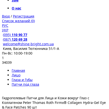
Sale
О нас
Вход
/
Регистрация
Список желаний (0)
РУС
УКР
(095)
110 90 77
(067)
120 69 28
welcome@shine-bright.com.ua
Киев, Василия Тютюнника 51/1-А
Пн-Вс: 10:00-19:00
1
34039
Главная
Лицо
Глаза и Губы
Патчи под глаза
Гидрогелевые Патчи для Лица и Кожи вокруг Глаз с
Коллагеном Peter Thomas Roth Firmx® Collagen Hydra-Gel Eye
& Face Patches 90 шт