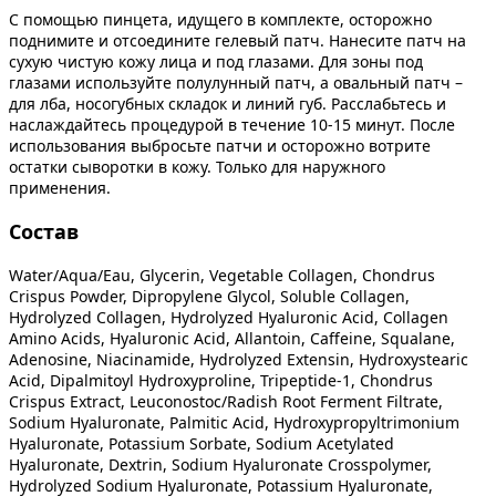
С помощью пинцета, идущего в комплекте, осторожно
поднимите и отсоедините гелевый патч. Нанесите патч на
сухую чистую кожу лица и под глазами. Для зоны под
глазами используйте полулунный патч, а овальный патч –
для лба, носогубных складок и линий губ. Расслабьтесь и
наслаждайтесь процедурой в течение 10-15 минут. После
использования выбросьте патчи и осторожно вотрите
остатки сыворотки в кожу. Только для наружного
применения.
Состав
Water/Aqua/Eau, Glycerin, Vegetable Collagen, Chondrus
Crispus Powder, Dipropylene Glycol, Soluble Collagen,
Hydrolyzed Collagen, Hydrolyzed Hyaluronic Acid, Collagen
Amino Acids, Hyaluronic Acid, Allantoin, Caffeine, Squalane,
Adenosine, Niacinamide, Hydrolyzed Extensin, Hydroxystearic
Acid, Dipalmitoyl Hydroxyproline, Tripeptide-1, Chondrus
Crispus Extract, Leuconostoc/Radish Root Ferment Filtrate,
Sodium Hyaluronate, Palmitic Acid, Hydroxypropyltrimonium
Hyaluronate, Potassium Sorbate, Sodium Acetylated
Hyaluronate, Dextrin, Sodium Hyaluronate Crosspolymer,
Hydrolyzed Sodium Hyaluronate, Potassium Hyaluronate,