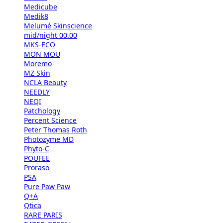
Medicube
Medik8
Melumé Skinscience
mid/night 00.00
MKS-ECO
MON MOU
Moremo
MZ Skin
NCLA Beauty
NEEDLY
NEQI
Patchology
Percent Science
Peter Thomas Roth
Photozyme MD
Phyto-C
POUFEE
Proraso
PSA
Pure Paw Paw
Q+A
Qtica
RARE PARIS