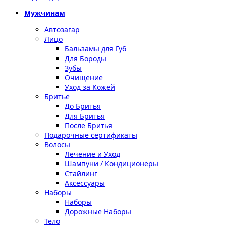
Мужчинам
Автозагар
Лицо
Бальзамы для Губ
Для Бороды
Зубы
Очищение
Уход за Кожей
Бритьё
До Бритья
Для Бритья
После Бритья
Подарочные сертификаты
Волосы
Лечение и Уход
Шампуни / Кондиционеры
Стайлинг
Аксессуары
Наборы
Наборы
Дорожные Наборы
Тело