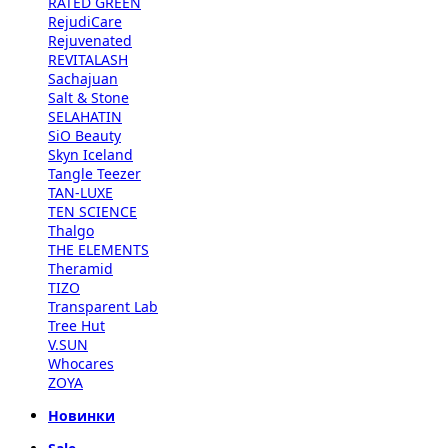
RATED GREEN
RejudiCare
Rejuvenated
REVITALASH
Sachajuan
Salt & Stone
SELAHATIN
SiO Beauty
Skyn Iceland
Tangle Teezer
TAN-LUXE
TEN SCIENCE
Thalgo
THE ELEMENTS
Theramid
TIZO
Transparent Lab
Tree Hut
V.SUN
Whocares
ZOYA
Новинки